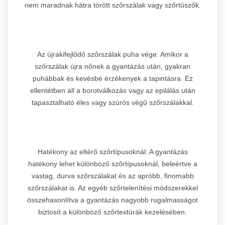
nem maradnak hátra törött szőrszálak vagy szőrtüszők.
Az újrakifejlődő szőrszálak puha vége: Amikor a
szőrszálak újra nőnek a gyantázás után, gyakran
puhábbak és kevésbé érzékenyek a tapintásra. Ez
ellentétben áll a borotválkozás vagy az epilálás után
tapasztalható éles vagy szúrós végű szőrszálakkal.
Hatékony az eltérő szőrtípusoknál: A gyantázás
hatékony lehet különböző szőrtípusoknál, beleértve a
vastag, durva szőrszálakat és az apróbb, finomabb
szőrszálakat is. Az egyéb szőrtelenítési módszerekkel
összehasonlítva a gyantázás nagyobb rugalmasságot
biztosít a különböző szőrtextúrák kezelésében.