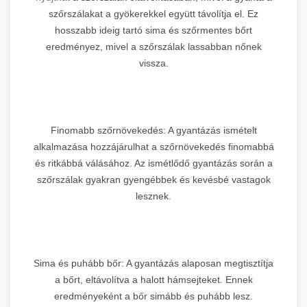
szőrszálakat a gyökerekkel együtt távolítja el. Ez
hosszabb ideig tartó sima és szőrmentes bőrt
eredményez, mivel a szőrszálak lassabban nőnek
vissza.
Finomabb szőrnövekedés: A gyantázás ismételt
alkalmazása hozzájárulhat a szőrnövekedés finomabbá
és ritkábbá válásához. Az ismétlődő gyantázás során a
szőrszálak gyakran gyengébbek és kevésbé vastagok
lesznek.
Sima és puhább bőr: A gyantázás alaposan megtisztítja
a bőrt, eltávolítva a halott hámsejteket. Ennek
eredményeként a bőr simább és puhább lesz.