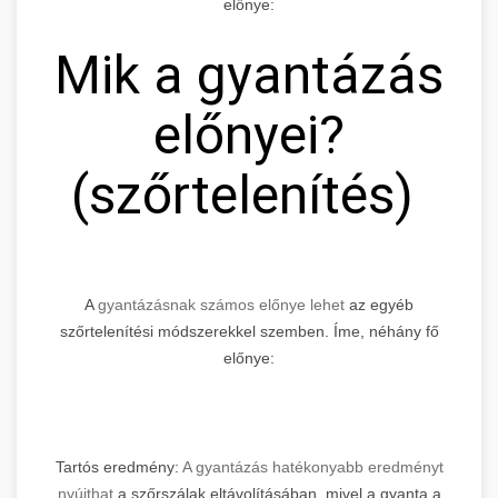
előnye:
Mik a gyantázás
előnyei?
(szőrtelenítés)
A
gyantázásnak számos előnye lehet
az egyéb
szőrtelenítési módszerekkel szemben. Íme, néhány fő
előnye:
Tartós eredmény:
A gyantázás hatékonyabb eredményt
nyújthat
a szőrszálak eltávolításában, mivel a gyanta a