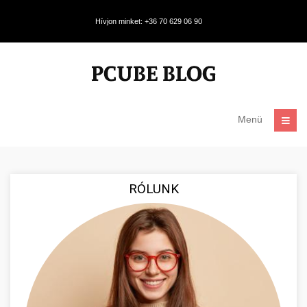
Hívjon minket: +36 70 629 06 90
Menü
RÓLUNK