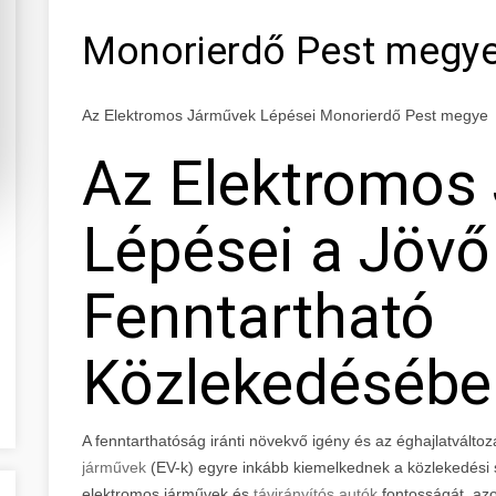
Monorierdő Pest megy
Az Elektromos Járművek Lépései Monorierdő Pest megye
Az Elektromos
Lépései a Jövő
Fenntartható
Közlekedésébe
A fenntarthatóság iránti növekvő igény és az éghajlatvált
járművek
(EV-k) egyre inkább kiemelkednek a közlekedési s
elektromos járművek és
távirányítós autók
fontosságát, azok