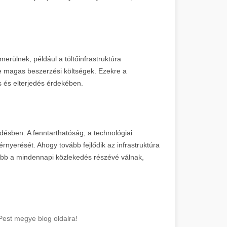
erülnek, például a töltőinfrastruktúra
ve magas beszerzési költségek. Ezekre a
s és elterjedés érdekében.
désben. A fenntarthatóság, a technológiai
érnyerését. Ahogy tovább fejlődik az infrastruktúra
ább a mindennapi közlekedés részévé válnak,
est megye blog oldalra!