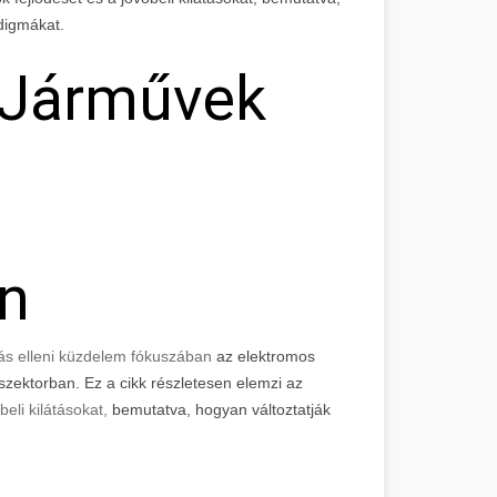
digmákat.
 Járművek
n
zás elleni küzdelem fókuszában
az elektromos
zektorban. Ez a cikk részletesen elemzi az
beli kilátásokat,
bemutatva, hogyan változtatják