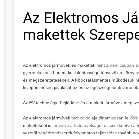
Az Elektromos J
makettek Szerepe
Az elektromos járművek és makettek mint a
nem csupán alt
gyermekeknek
hanem kulcsfontosságú tényezők a környeze
és megszerettetésében. A kibocsátásmentes működésük rév
levegőminőség javulásához és az egészségesebb városok k
Az EV-technológia Fejlődése és a makett járművek megsze
Az elektromos járművek
technológiája dinamikusan fejlődik
maketteknél is,
növelve a hatótávolságot és csökkentve a töl
vezetői segédrendszerek folyamatos fejlesztése tovább növ