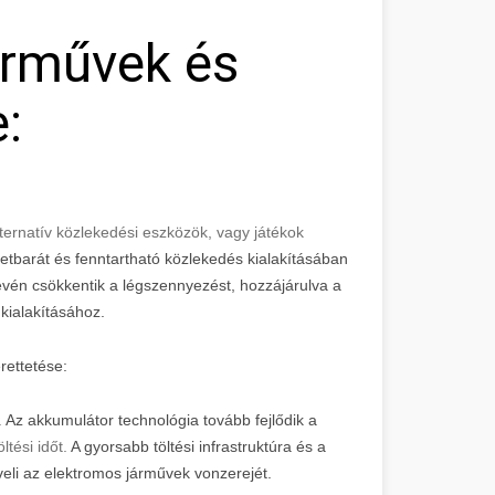
árművek és
:
ernatív közlekedési eszközök, vagy játékok
tbarát és fenntartható közlekedés kialakításában
én csökkentik a légszennyezést, hozzájárulva a
ialakításához.
rettetése:
.
Az akkumulátor technológia tovább fejlődik a
tési időt.
A gyorsabb töltési infrastruktúra és a
eli az elektromos járművek vonzerejét.