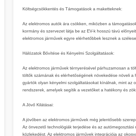
Költségcsökkentés és Támogatások a maketteknek:
Az elektromos autók ára csökken, miközben a támogatás
kormány és szervezet látja be az EV-k hosszú távú előnyeit
elektromos járművek egyre elérhetőbbek lesznek a széle
Hálózatok Bővítése és Kényelmi Szolgáltatások:
Az elektromos járművek térnyerésével párhuzamosan a töltői
töltők számának és elérhetőségének növekedése növeli a 
gyártók olyan kényelmi szolgáltatásokat kínálnak, mint az 
rendszerek, amelyek segítik a vezetőket a hatékony és z
A Jövő Kilátásai:
A jövőben az elektromos járművek még jelentősebb szerepe
Az önvezető technológiák terjedése és az autómegosztási m
közlekedést. Az elektromos járművek integrációja az okosv