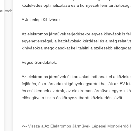
közlekedés optimalizálása és a környezeti fenntarthatóság.
autochip
.hu
A Jelenlegi Kihívások:
Az elektromos járművek terjedésekor egyes kihívások is felm
egyenetlenségei, a hatótávolság kérdései és a még relatí
kihívásokra megoldásokat kell találni a szélesebb elfogadá
Végső Gondolatok:
Az elektromos járművek új korszakot indítanak el a közleke
fejlődés, és a társadalmi igények egyaránt hajtják az EV-k t
és csökkennek az árak, az elektromos járművek egyre ink
elősegítve a tiszta és környezetbarát közlekedési jövőt.
<-- Vissza a Az Elektromos Járművek Lépései Monorierdő P