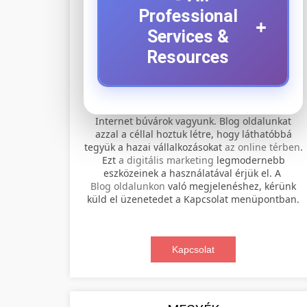
Professional
+
Services &
Resources
⚡ 1. legjobb elektromos
+
Internet búvárok vagyunk. Blog oldalunkat
roller szervíz
azzal a céllal hoztuk létre, hogy láthatóbbá
tegyük a hazai vállalkozásokat
az online térben
.
Professional electric scooter repair and
Ezt
a digitális marketing
legmodernebb
maintenance services. Expert
eszközeinek a használatával érjük el. A
📊 2. online marketing
+
Blog oldalunkon
való megjelenéshez, kérünk
technicians provide quality service for
ügynökség
küld el üzenetedet a Kapcsolat menüpontban.
all major brands and models.
Comprehensive online marketing
Visit Service Center
services including SEO, social media
Kapcsolat
🛴 3. legjobb elektromos
+
management, and digital advertising.
scooter repair shop
roller
Drive growth with data-driven
strategies.
Find the best electric scooters on the