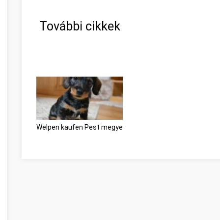
További cikkek
Welpen kaufen Pest megye
Beszéljünk a webes ügysegéd 