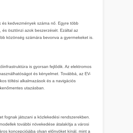
ok és kedvezmények száma nő. Egyre több
, és ösztönzi azok beszerzését. Ezáltal az
sebb közönség számára bevonva a gyermekeket is.
nfrastruktúra is gyorsan fejlődik. Az elektromos
használhatóságot és kényelmet. Továbbá, az EV-
okos töltési alkalmazások és a navigációs
ökkenőmentes utazásban.
t fognak játszani a közlekedési rendszerekben.
odellek további növekedése átalakítja a városi
áros koncepciójába olyan előnyöket kínál, mint a