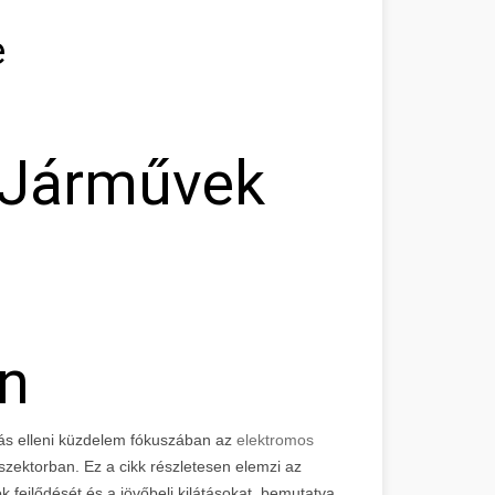
e
 Járművek
n
ozás elleni küzdelem fókuszában az
elektromos
zektorban. Ez a cikk részletesen elemzi az
 fejlődését és a jövőbeli kilátásokat, bemutatva,