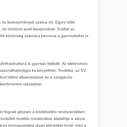
ok és kedvezmények száma nő. Egyre több
, és ösztönzi azok beszerzését. Ezáltal az
sebb közönség számára bevonva a gyermekeket is.
nfrastruktúra is gyorsan fejlődik. Az elektromos
használhatóságot és kényelmet. Továbbá, az EV-
okos töltési alkalmazások és a navigációs
ökkenőmentes utazásban.
t fognak játszani a közlekedési rendszerekben.
odellek további növekedése átalakítja a városi
áros koncepciójába olyan előnyöket kínál, mint a