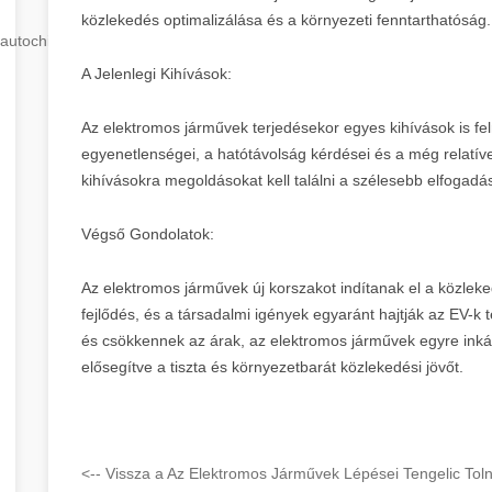
közlekedés optimalizálása és a környezeti fenntarthatóság.
autochip
.hu
A Jelenlegi Kihívások:
Az elektromos járművek terjedésekor egyes kihívások is felm
egyenetlenségei, a hatótávolság kérdései és a még relatí
kihívásokra megoldásokat kell találni a szélesebb elfogadá
Végső Gondolatok:
Az elektromos járművek új korszakot indítanak el a közleke
fejlődés, és a társadalmi igények egyaránt hajtják az EV-k t
és csökkennek az árak, az elektromos járművek egyre ink
elősegítve a tiszta és környezetbarát közlekedési jövőt.
<-- Vissza a Az Elektromos Járművek Lépései Tengelic Tol