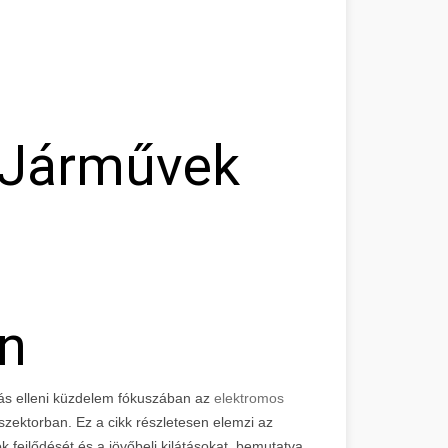
 Járművek
n
ozás elleni küzdelem fókuszában az
elektromos
zektorban. Ez a cikk részletesen elemzi az
 fejlődését és a jövőbeli kilátásokat, bemutatva,