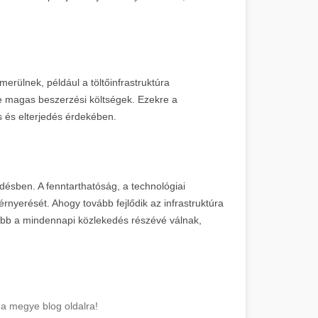
erülnek, például a töltőinfrastruktúra
ve magas beszerzési költségek. Ezekre a
s és elterjedés érdekében.
désben. A fenntarthatóság, a technológiai
érnyerését. Ahogy tovább fejlődik az infrastruktúra
ább a mindennapi közlekedés részévé válnak,
na megye blog oldalra!