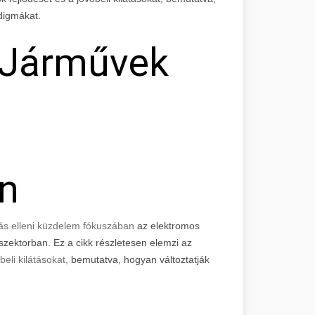
digmákat.
 Járművek
n
zás elleni küzdelem fókuszában
az elektromos
zektorban. Ez a cikk részletesen elemzi az
beli kilátásokat,
bemutatva, hogyan változtatják