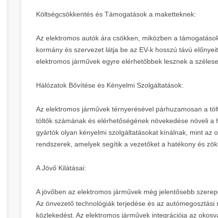
Költségcsökkentés és Támogatások a maketteknek:
Az elektromos autók ára csökken, miközben a támogatás
kormány és szervezet látja be az EV-k hosszú távú előnyeit
elektromos járművek egyre elérhetőbbek lesznek a széle
Hálózatok Bővítése és Kényelmi Szolgáltatások:
Az elektromos járművek térnyerésével párhuzamosan a töltői
töltők számának és elérhetőségének növekedése növeli a 
gyártók olyan kényelmi szolgáltatásokat kínálnak, mint az 
rendszerek, amelyek segítik a vezetőket a hatékony és z
A Jövő Kilátásai:
A jövőben az elektromos járművek még jelentősebb szerepe
Az önvezető technológiák terjedése és az autómegosztási m
közlekedést. Az elektromos járművek integrációja az okosv