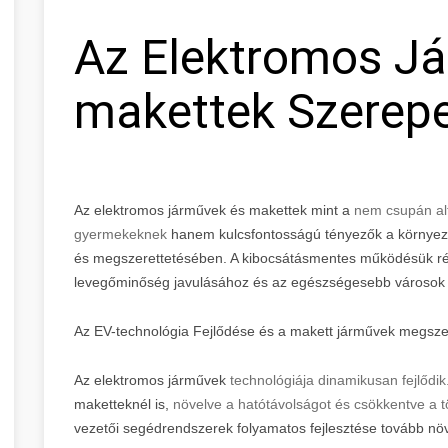
Az Elektromos J
makettek Szerepe
Az elektromos járművek és makettek mint a
nem csupán alt
gyermekeknek
hanem kulcsfontosságú tényezők a környeze
és megszerettetésében. A kibocsátásmentes működésük rév
levegőminőség javulásához és az egészségesebb városok k
Az EV-technológia Fejlődése és a makett járművek megsze
Az elektromos járművek
technológiája dinamikusan fejlődik
maketteknél is,
növelve a hatótávolságot és csökkentve a töl
vezetői segédrendszerek folyamatos fejlesztése tovább növ