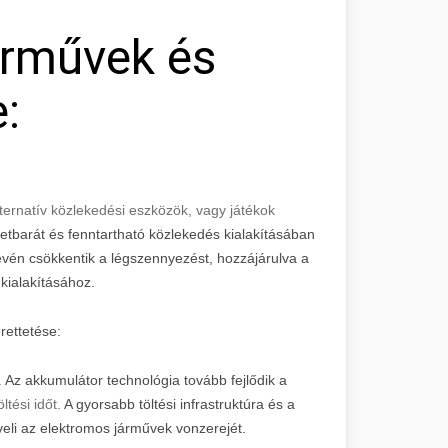
árművek és
:
ernatív közlekedési eszközök, vagy játékok
tbarát és fenntartható közlekedés kialakításában
én csökkentik a légszennyezést, hozzájárulva a
ialakításához.
rettetése:
.
Az akkumulátor technológia tovább fejlődik a
tési időt.
A gyorsabb töltési infrastruktúra és a
eli az elektromos járművek vonzerejét.