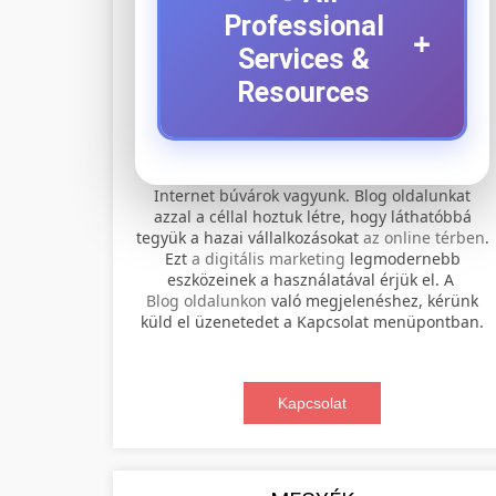
Professional
+
Services &
Resources
⚡ 1. legjobb elektromos
+
Internet búvárok vagyunk. Blog oldalunkat
roller szervíz
azzal a céllal hoztuk létre, hogy láthatóbbá
tegyük a hazai vállalkozásokat
az online térben
.
Professional electric scooter repair and
Ezt
a digitális marketing
legmodernebb
maintenance services. Expert
eszközeinek a használatával érjük el. A
📊 2. online marketing
+
Blog oldalunkon
való megjelenéshez, kérünk
technicians provide quality service for
ügynökség
küld el üzenetedet a Kapcsolat menüpontban.
all major brands and models.
Comprehensive online marketing
Visit Service Center
services including SEO, social media
Kapcsolat
🛴 3. legjobb elektromos
+
management, and digital advertising.
scooter repair shop
roller
Drive growth with data-driven
strategies.
Find the best electric scooters on the