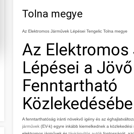
Tolna megye
Az Elektromos Járművek Lépései Tengelic Tolna megye
Az Elektromos
Lépései a Jövő
Fenntartható
Közlekedésébe
A fenntarthatóság iránti növekvő igény és az éghajlatvált
járművek
(EV-k) egyre inkább kiemelkednek a közlekedési s
elektromos járművek és
távirányítós autók
fontosságát, azok