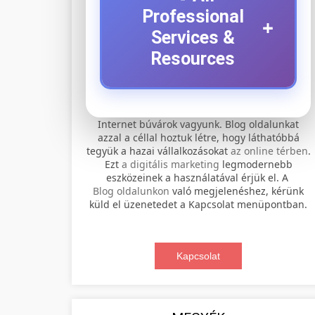
Professional
+
Services &
Resources
⚡ 1. legjobb elektromos
+
Internet búvárok vagyunk. Blog oldalunkat
roller szervíz
azzal a céllal hoztuk létre, hogy láthatóbbá
tegyük a hazai vállalkozásokat
az online térben
.
Professional electric scooter repair and
Ezt
a digitális marketing
legmodernebb
maintenance services. Expert
eszközeinek a használatával érjük el. A
📊 2. online marketing
+
Blog oldalunkon
való megjelenéshez, kérünk
technicians provide quality service for
ügynökség
küld el üzenetedet a Kapcsolat menüpontban.
all major brands and models.
Comprehensive online marketing
Visit Service Center
services including SEO, social media
Kapcsolat
🛴 3. legjobb elektromos
+
management, and digital advertising.
scooter repair shop
roller
Drive growth with data-driven
strategies.
Find the best electric scooters on the