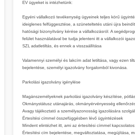
EV ügyeket is intézhetünk:
Egyéni vállalkozó tevékenység ügyeinek teljes körű ügyint
ideiglenes felfüggesztése, a szüneteltetés utáni újra bein
hatósági bizonyítvány kérése a vállalkozásról. A segédpro
felület használatával be tudja jelenteni itt a vállalkozói ig
SZL adatletiltás, és ennek a visszaállítása
Valamennyi személyi és lakcím adat letiltása, vagy ezen ti
bejelentése, személyi igazolvány forgalomból kivonása.
Parkolási igazolvány igénylése
Magánszemélyeknek parkolási igazolvány készítése, pótlás
Okmánystátusz utánajárás, okmányérvényesség ellenőrzé
Avagy tájékoztató a személyazonosság igazolására szolgál
Értesítési címmel összefüggésben lévő ügyintézések
Mindent elintézhet itt, ami az értesítési címmel kapcsolatos
Értesítési cím bejelentése, megváltoztatása, megújítása, me