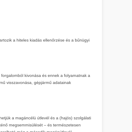
artozik a hiteles kiadás ellenőrzése és a bűnügyi
s forgalomból kivonása és ennek a folyamatnak a
rmű visszavonása, gépjármű adatainak
etjük a magáncélú útlevél és a (hajós) szolgálati
 történő megsemmisülését – és természetesen
a sorolható még a második magánútlevél