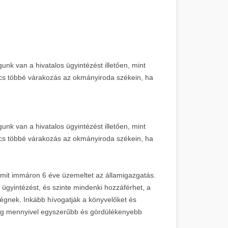
 van a hivatalos ügyintézést illetően, mint
ncs többé várakozás az okmányiroda székein, ha
 van a hivatalos ügyintézést illetően, mint
ncs többé várakozás az okmányiroda székein, ha
 amit immáron 6 éve üzemeltet az államigazgatás.
ügyintézést, és szinte mindenki hozzáférhet, a
nek. Inkább hívogatják a könyvelőket és
edig mennyivel egyszerűbb és gördülékenyebb