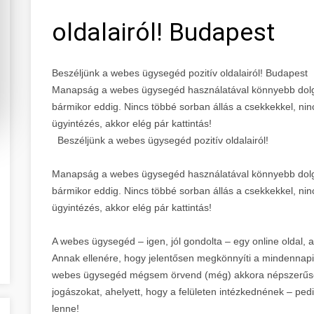
oldalairól! Budapest
Beszéljünk a webes ügysegéd pozitív oldalairól! Budapest
Manapság a webes ügysegéd használatával könnyebb dolgunk
bármikor eddig. Nincs többé sorban állás a csekkekkel, ni
ügyintézés, akkor elég pár kattintás!
Beszéljünk a webes ügysegéd pozitív oldalairól!
Manapság a webes ügysegéd használatával könnyebb dolgunk
bármikor eddig. Nincs többé sorban állás a csekkekkel, ni
ügyintézés, akkor elég pár kattintás!
A webes ügysegéd – igen, jól gondolta – egy online oldal,
Annak ellenére, hogy jelentősen megkönnyíti a mindennapi 
webes ügysegéd mégsem örvend (még) akkora népszerűség
jogászokat, ahelyett, hogy a felületen intézkednének – p
lenne!