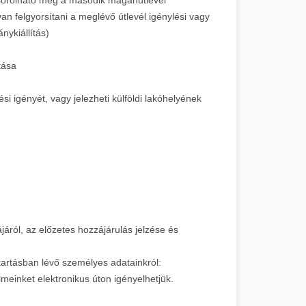
an felgyorsítani a meglévő útlevél igénylési vagy
nykiállítás)
tása
ési igényét, vagy jelezheti külföldi lakóhelyének
járól, az előzetes hozzájárulás jelzése és
tartásban lévő személyes adatainkról:
einket elektronikus úton igényelhetjük.