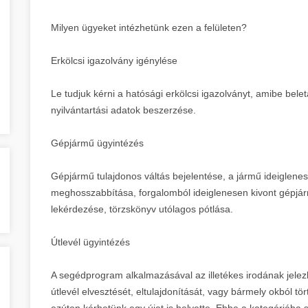
Milyen ügyeket intézhetünk ezen a felületen?
Erkölcsi igazolvány igénylése
Le tudjuk kérni a hatósági erkölcsi igazolványt, amibe belet
nyilvántartási adatok beszerzése.
Gépjármű ügyintézés
Gépjármű tulajdonos váltás bejelentése, a jármű ideiglene
meghosszabbítása, forgalomból ideiglenesen kivont gépjá
lekérdezése, törzskönyv utólagos pótlása.
Útlevél ügyintézés
A segédprogram alkalmazásával az illetékes irodának jelezh
útlevél elvesztését, eltulajdonítását, vagy bármely okból
ezúton kérhetünk egy újat is helyette. Ebbe a kategóriáb