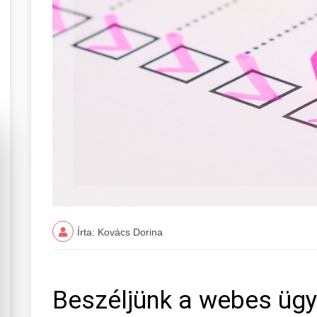
Írta: Kovács Dorina
Beszéljünk a webes ügy