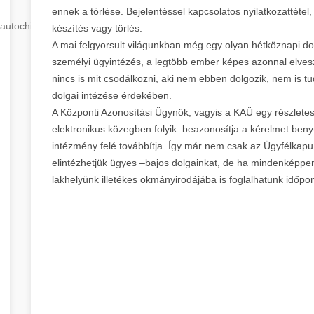
ennek a törlése. Bejelentéssel kapcsolatos nyilatkozattétel,
autochip
.hu
készítés vagy törlés.
A mai felgyorsult világunkban még egy olyan hétköznapi do
személyi ügyintézés, a legtöbb ember képes azonnal elvesz
nincs is mit csodálkozni, aki nem ebben dolgozik, nem is 
dolgai intézése érdekében.
A Központi Azonosítási Ügynök, vagyis a KAÜ egy részletes 
elektronikus közegben folyik: beazonosítja a kérelmet beny
intézmény felé továbbítja. Így már nem csak az Ügyfélkapu
elintézhetjük ügyes –bajos dolgainkat, de ha mindenképp
lakhelyünk illetékes okmányirodájába is foglalhatunk időpon