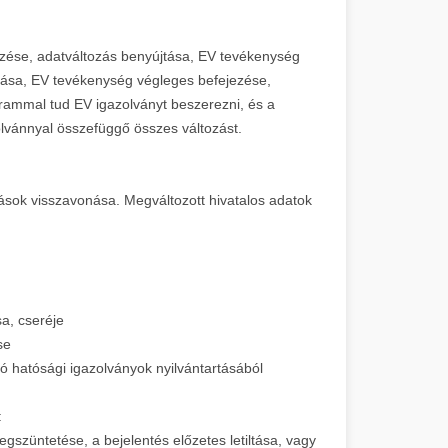
ézése, adatváltozás benyújtása, EV tevékenység
dítása, EV tevékenység végleges befejezése,
grammal tud EV igazolványt beszerezni, és a
azolvánnyal összefüggő összes változást.
ltások visszavonása. Megváltozott hivatalos adatok
a, cseréje
se
ó hatósági igazolványok nyilvántartásából
:
gszüntetése, a bejelentés előzetes letiltása, vagy