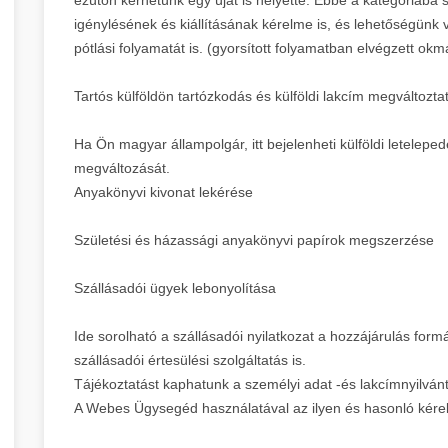
igénylésének és kiállításának kérelme is, és lehetőségünk v
pótlási folyamatát is. (gyorsított folyamatban elvégzett okmá
Tartós külföldön tartózkodás és külföldi lakcím megváltozta
Ha Ön magyar állampolgár, itt bejelenheti külföldi leteleped
megváltozását.
Anyakönyvi kivonat lekérése
Születési és házassági anyakönyvi papírok megszerzése
Szállásadói ügyek lebonyolítása
Ide sorolható a szállásadói nyilatkozat a hozzájárulás formá
szállásadói értesülési szolgáltatás is.
Tájékoztatást kaphatunk a személyi adat -és lakcímnyilván
A Webes Ügysegéd használatával az ilyen és hasonló kérelm