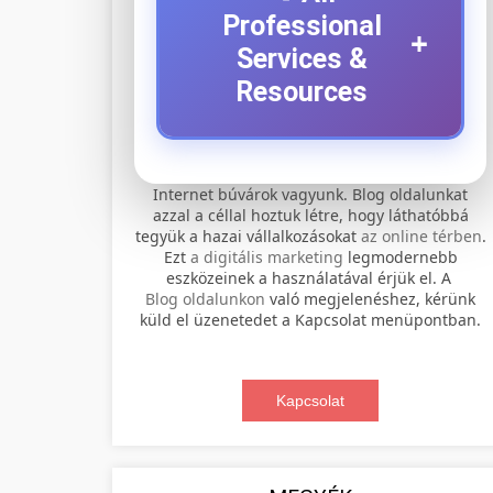
Professional
+
Services &
Resources
⚡ 1. legjobb elektromos
+
Internet búvárok vagyunk. Blog oldalunkat
roller szervíz
azzal a céllal hoztuk létre, hogy láthatóbbá
tegyük a hazai vállalkozásokat
az online térben
.
Professional electric scooter repair and
Ezt
a digitális marketing
legmodernebb
maintenance services. Expert
eszközeinek a használatával érjük el. A
📊 2. online marketing
+
Blog oldalunkon
való megjelenéshez, kérünk
technicians provide quality service for
ügynökség
küld el üzenetedet a Kapcsolat menüpontban.
all major brands and models.
Comprehensive online marketing
Visit Service Center
services including SEO, social media
Kapcsolat
🛴 3. legjobb elektromos
+
management, and digital advertising.
scooter repair shop
roller
Drive growth with data-driven
strategies.
Find the best electric scooters on the