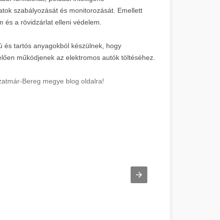
matok szabályozását és monitorozását. Emellett
m és a rövidzárlat elleni védelem.
gú és tartós anyagokból készülnek, hogy
lelően működjenek az elektromos autók töltéséhez.
Szatmár-Bereg megye blog oldalra!