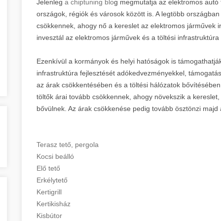
Jelenleg
a chiptuning blo
g megmutatja az elektromos autó tö
országok, régiók és városok között is. A legtöbb országban
csökkennek, ahogy nő a kereslet az elektromos járművek ir
invesztál az elektromos járművek és a töltési infrastruktúra
Ezenkívül a kormányok és helyi hatóságok is támogathatják
infrastruktúra fejlesztését adókedvezményekkel, támogatá
az árak csökkentésében és a töltési hálózatok bővítésében
töltők árai tovább csökkennek, ahogy növekszik a kereslet, a
bővülnek. Az árak csökkenése pedig tovább ösztönzi majd 
Terasz tető, pergola
Kocsi beálló
Elő tető
Erkélytető
Kertigrill
Kertikisház
Kisbútor