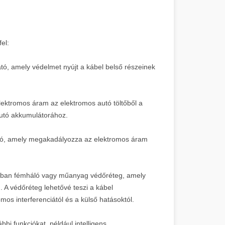
el:
ató, amely védelmet nyújt a kábel belső részeinek
lektromos áram az elektromos autó töltőből a
 autó akkumulátorához.
ható, amely megakadályozza az elektromos áram
lában fémháló vagy műanyag védőréteg, amely
n. A védőréteg lehetővé teszi a kábel
mos interferenciától és a külső hatásoktól.
bi funkciókat, például intelligens