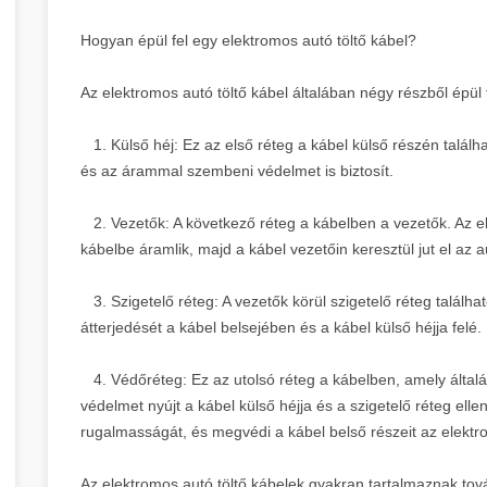
Hogyan épül fel egy elektromos autó töltő kábel?
Az elektromos autó töltő kábel általában négy részből épül f
1. Külső héj: Ez az első réteg a kábel külső részén találh
és az árammal szembeni védelmet is biztosít.
2. Vezetők: A következő réteg a kábelben a vezetők. Az e
kábelbe áramlik, majd a kábel vezetőin keresztül jut el az
3. Szigetelő réteg: A vezetők körül szigetelő réteg talál
átterjedését a kábel belsejében és a kábel külső héjja felé.
4. Védőréteg: Ez az utolsó réteg a kábelben, amely álta
védelmet nyújt a kábel külső héjja és a szigetelő réteg elle
rugalmasságát, és megvédi a kábel belső részeit az elektro
Az elektromos autó töltő kábelek gyakran tartalmaznak továb