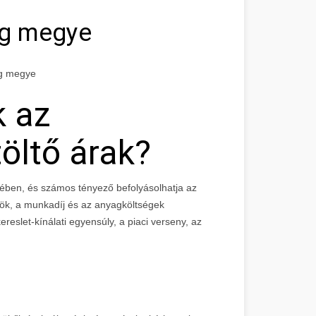
eg megye
eg megye
k az
öltő árak?
ében, és számos tényező befolyásolhatja az
zök, a munkadíj és az anyagköltségek
reslet-kínálati egyensúly, a piaci verseny, az