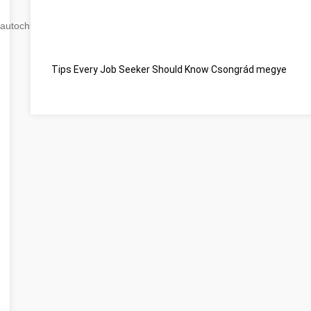
autochip
.hu
Tips Every Job Seeker Should Know Csongrád megye
Vou