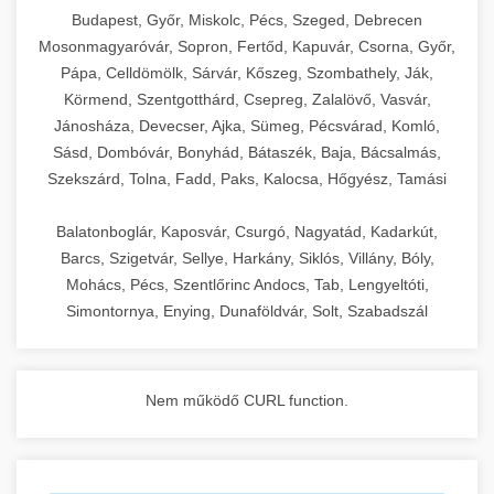
chef-iparikonyhagepek.hu
Budapest, Győr, Miskolc, Pécs, Szeged, Debrecen
Mosonmagyaróvár, Sopron, Fertőd, Kapuvár, Csorna, Győr,
commercial kitchen solutions
Pápa, Celldömölk, Sárvár, Kőszeg, Szombathely, Ják,
Körmend, Szentgotthárd, Csepreg, Zalalövő, Vasvár,
Jánosháza, Devecser, Ajka, Sümeg, Pécsvárad, Komló,
Sásd, Dombóvár, Bonyhád, Bátaszék, Baja, Bácsalmás,
Szekszárd, Tolna, Fadd, Paks, Kalocsa, Hőgyész, Tamási
Balatonboglár, Kaposvár, Csurgó, Nagyatád, Kadarkút,
Barcs, Szigetvár, Sellye, Harkány, Siklós, Villány, Bóly,
Mohács, Pécs, Szentlőrinc Andocs, Tab, Lengyeltóti,
Simontornya, Enying, Dunaföldvár, Solt, Szabadszál
Nem működő CURL function.