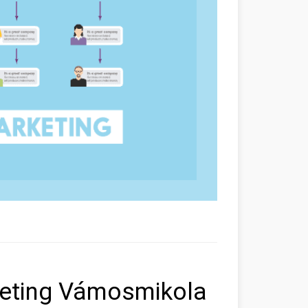
keting Vámosmikola