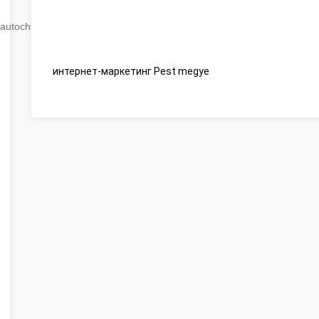
autochip
.hu
интернет-маркетинг Pest megye
Beszéljünk a webes ügy