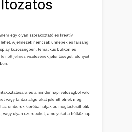
ltozatos
nem egy olyan szórakoztató és kreatív
ó lehet. A jelmezek nemcsak ünnepek és farsangi
splay közösségben, tematikus bulikon és
a
felnőtt jelmez
viselésének jelentőségét, előnyeit
ében.
bontakoztatására és a mindennapi valóságból való
et vagy fantáziafigurákat jeleníthetnek meg,
l az emberek kipróbálhatják és megtestesíthetik
, vagy olyan szerepeket, amelyeket a hétköznapi