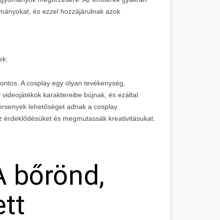
mányokat, és ezzel hozzájárulnak azok
ek:
fontos. A cosplay egy olyan tevékenység,
ideojátékok karaktereibe bújnak, és ezáltal
versenyek lehetőséget adnak a cosplay
 érdeklődésüket és megmutassák kreativitásukat.
 A bőrönd,
tt