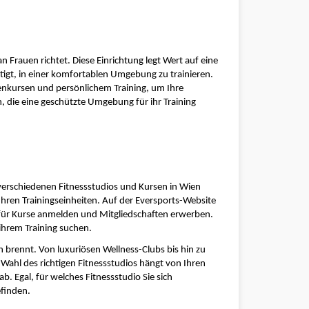
n Frauen richtet. Diese Einrichtung legt Wert auf eine 
gt, in einer komfortablen Umgebung zu trainieren. 
penkursen und persönlichem Training, um Ihre 
n, die eine geschützte Umgebung für ihr Training 
 verschiedenen Fitnessstudios und Kursen in Wien 
 Ihren Trainingseinheiten. Auf der Eversports-Website 
 für Kurse anmelden und Mitgliedschaften erwerben. 
n ihrem Training suchen.
n brennt. Von luxuriösen Wellness-Clubs bis hin zu 
 Wahl des richtigen Fitnessstudios hängt von Ihren 
b. Egal, für welches Fitnessstudio Sie sich 
efinden.