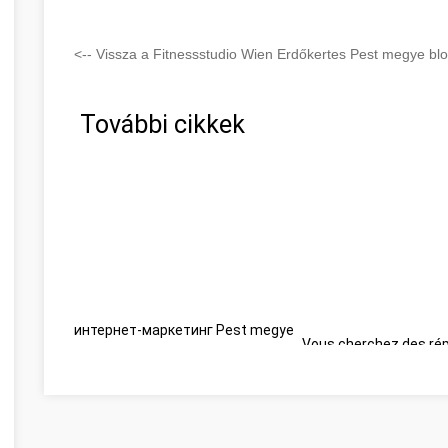
<-- Vissza a Fitnessstudio Wien Erdőkertes Pest megye blo
További cikkek
интернет-маркетинг Pest megye
Vous cherchez des ré