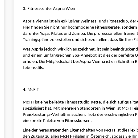
3. Fitnesscenter Aspria Wien
Aspria Vienna ist ein exklusiver Wellness- und Fitnessclub, de
Hier finden Sie nicht nur hochmoderne Fitnessgeräte, sondern 
darunter Yoga, Pilates und Zumba. Die professionellen Trainer b
Trainingspläne zu erstellen und sicherzustellen, dass Sie Ihre Fi
Was Aspria jedoch wirklich auszeichnet, ist sein beeindrucken
und einem umfangreichen Spa-Angebot ist dies der perfekte Or
erholen. Die Mitgliedschaft bei Aspria Vienna ist ein Schritt i
Lebensstils.
4. McFIT
McFIT ist eine beliebte Fitnessstudio-Kette, die sich auf qualit
spezialisiert hat. Mit mehreren Standorten in Wien ist McFIT ein
Preis-Leistungs-Verhältnis suchen. Trotz des erschwinglichen P
eine breite Palette von Fitnesskursen.
Eine der herausragenden Eigenschaften von McFIT ist die Flexibi
den Zugang zu allen McFIT-Filialen in Österreich, sodass Sie Ih