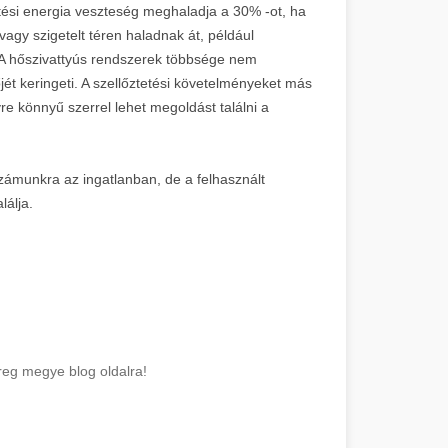
tési energia veszteség meghaladja a 30% -ot, ha
agy szigetelt téren haladnak át, például
. A hőszivattyús rendszerek többsége nem
őjét keringeti. A szellőztetési követelményeket más
re könnyű szerrel lehet megoldást találni a
számunkra az ingatlanban, de a felhasznált
lálja.
reg megye blog oldalra!