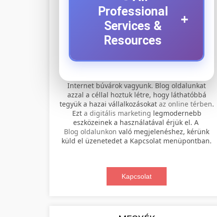
Professional
+
Services &
Resources
⚡ 1. legjobb elektromos
+
Internet búvárok vagyunk. Blog oldalunkat
roller szervíz
azzal a céllal hoztuk létre, hogy láthatóbbá
tegyük a hazai vállalkozásokat
az online térben
.
Professional electric scooter repair and
Ezt
a digitális marketing
legmodernebb
maintenance services. Expert
eszközeinek a használatával érjük el. A
📊 2. online marketing
+
Blog oldalunkon
való megjelenéshez, kérünk
technicians provide quality service for
ügynökség
küld el üzenetedet a Kapcsolat menüpontban.
all major brands and models.
Comprehensive online marketing
Visit Service Center
services including SEO, social media
Kapcsolat
🛴 3. legjobb elektromos
+
management, and digital advertising.
scooter repair shop
roller
Drive growth with data-driven
strategies.
Find the best electric scooters on the