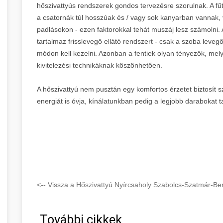
hőszivattyús rendszerek gondos tervezésre szorulnak. A fű
a csatornák túl hosszúak és / vagy sok kanyarban vannak, v
padlásokon - ezen faktorokkal tehát muszáj lesz számolni
tartalmaz frisslevegő ellátó rendszert - csak a szoba leveg
módon kell kezelni. Azonban a fentiek olyan tényezők, mely
kivitelezési technikáknak köszönhetően.
A hőszivattyú nem pusztán egy komfortos érzetet biztosít 
energiát is óvja, kínálatunkban pedig a legjobb darabokat ta
<-- Vissza a Hőszivattyú Nyírcsaholy Szabolcs-Szatmár-Be
További cikkek