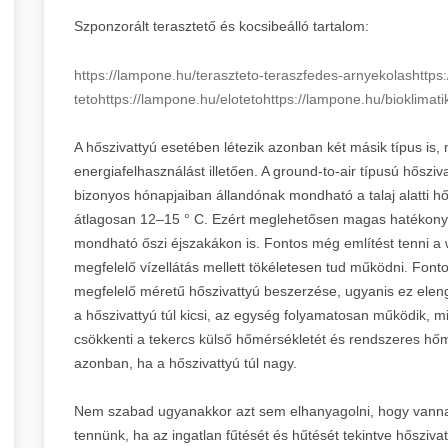
Szponzorált terasztető és kocsibeálló tartalom:
https://lampone.hu/teraszteto-teraszfedes-arnyekolas
https
teto
https://lampone.hu/eloteto
https://lampone.hu/bioklimati
A hőszivattyú esetében létezik azonban két másik típus is,
energiafelhasználást illetően. A ground-to-air típusú hőszi
bizonyos hónapjaiban állandónak mondható a talaj alatti 
átlagosan 12–15 ° C. Ezért meglehetősen magas hatékon
mondható őszi éjszakákon is. Fontos még említést tenni a wa
megfelelő vízellátás mellett tökéletesen tud működni. Fon
megfelelő méretű hőszivattyú beszerzése, ugyanis ez el
a hőszivattyú túl kicsi, az egység folyamatosan működik, mi
csökkenti a tekercs külső hőmérsékletét és rendszeres hőmé
azonban, ha a hőszivattyú túl nagy.
Nem szabad ugyanakkor azt sem elhanyagolni, hogy vannak
tennünk, ha az ingatlan fűtését és hűtését tekintve hősziva