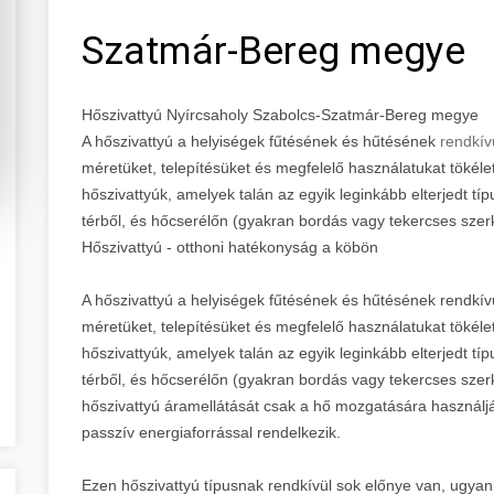
Szatmár-Bereg megye
Hőszivattyú Nyírcsaholy Szabolcs-Szatmár-Bereg megye
A hőszivattyú a helyiségek fűtésének és hűtésének
rendkív
méretüket, telepítésüket és megfelelő használatukat tökélet
hőszivattyúk, amelyek talán az egyik leginkább elterjedt típ
térből, és hőcserélőn (gyakran bordás vagy tekercses szerk
Hőszivattyú - otthoni hatékonyság a köbön
A hőszivattyú a helyiségek fűtésének és hűtésének rendkívül
méretüket, telepítésüket és megfelelő használatukat tökélet
hőszivattyúk, amelyek talán az egyik leginkább elterjedt típ
térből, és hőcserélőn (gyakran bordás vagy tekercses szerk
hőszivattyú áramellátását csak a hő mozgatására használjá
passzív energiaforrással rendelkezik.
Ezen hőszivattyú típusnak rendkívül sok előnye van, ugya