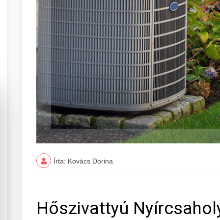
Írta: Kovács Dorina
Hőszivattyú Nyírcsahol