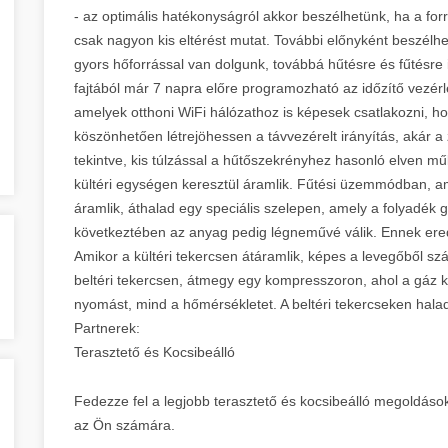
- az optimális hatékonyságról akkor beszélhetünk, ha a for
csak nagyon kis eltérést mutat. További előnyként beszélhe
gyors hőforrással van dolgunk, továbbá hűtésre és fűtésre
fajtából már 7 napra előre programozható az időzítő vezér
amelyek otthoni WiFi hálózathoz is képesek csatlakozni, h
köszönhetően létrejöhessen a távvezérelt irányítás, akár 
tekintve, kis túlzással a hűtőszekrényhez hasonló elven mű
kültéri egységen keresztül áramlik. Fűtési üzemmódban, am
áramlik, áthalad egy speciális szelepen, amely a folyadék
következtében az anyag pedig légneművé válik. Ennek er
Amikor a kültéri tekercsen átáramlik, képes a levegőből szá
beltéri tekercsen, átmegy egy kompresszoron, ahol a gáz 
nyomást, mind a hőmérsékletet. A beltéri tekercseken hala
Partnerek:
Terasztető és Kocsibeálló
Fedezze fel a legjobb terasztető és kocsibeálló megoldások
az Ön számára.