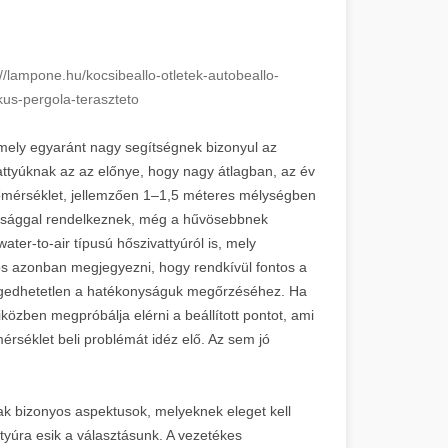
://lampone.hu/kocsibeallo-otletek-autobeallo-
kus-pergola-teraszteto
 mely egyaránt nagy segítségnek bizonyul az
vattyúknak az az előnye, hogy nagy átlagban, az év
hőmérséklet, jellemzően 1–1,5 méteres mélységben
ysággal rendelkeznek, még a hűvösebbnek
ter-to-air típusú hőszivattyúról is, mely
tos azonban megjegyezni, hogy rendkívül fontos a
engedhetetlen a hatékonyságuk megőrzéséhez. Ha
közben megpróbálja elérni a beállított pontot, ami
rséklet beli problémát idéz elő. Az sem jó
 bizonyos aspektusok, melyeknek eleget kell
ttyúra esik a választásunk. A vezetékes