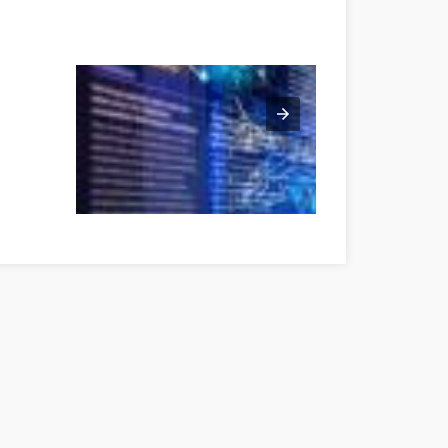
ereg megye
Virtual security, remote monitoring, security Szabolcs-