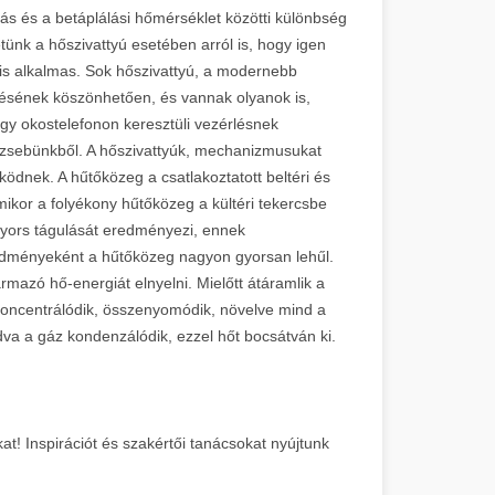
rás és a betáplálási hőmérséklet közötti különbség
tünk a hőszivattyú esetében arról is, hogy igen
 is alkalmas. Sok hőszivattyú, a modernebb
lésének köszönhetően, és vannak olyanok is,
ogy okostelefonon keresztüli vezérlésnek
a zsebünkből. A hőszivattyúk, mechanizmusukat
ködnek. A hűtőközeg a csatlakoztatott beltéri és
ikor a folyékony hűtőközeg a kültéri tekercsbe
 gyors tágulását eredményezi, ennek
edményeként a hűtőközeg nagyon gyorsan lehűl.
rmazó hő-energiát elnyelni. Mielőtt átáramlik a
koncentrálódik, összenyomódik, növelve mind a
dva a gáz kondenzálódik, ezzel hőt bocsátván ki.
at! Inspirációt és szakértői tanácsokat nyújtunk