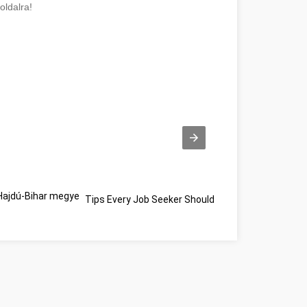
oldalra!
ajdú-Bihar megye
Tips Every Job Seeker Should Know Hajdú-Bihar m