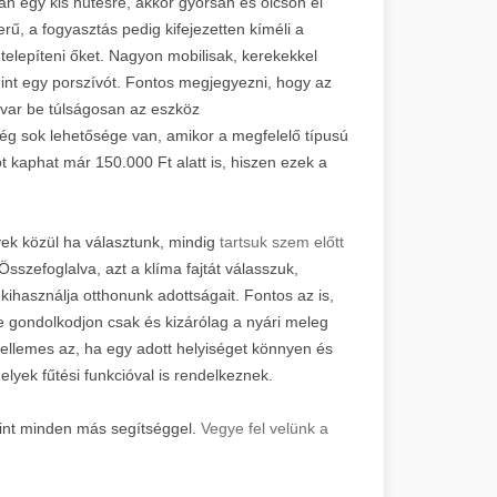
an egy kis hűtésre, akkor gyorsan és olcsón el
ű, a fogyasztás pedig kifejezetten kíméli a
 telepíteni őket. Nagyon mobilisak, kerekekkel
int egy porszívót. Fontos megjegyezni, hogy az
avar be túlságosan az eszköz
 sok lehetősége van, amikor a megfelelő típusú
t kaphat már 150.000 Ft alatt is, hiszen ezek a
yek közül ha választunk, mindig
tartsuk szem előtt
sszefoglalva, azt a klíma fajtát válasszuk,
használja otthonunk adottságait. Fontos az is,
e gondolkodjon csak és kizárólag a nyári meleg
kellemes az, ha egy adott helyiséget könnyen és
lyek fűtési funkcióval is rendelkeznek.
mint minden más segítséggel.
Vegye fel velünk a