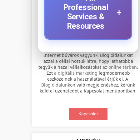
Professional
+
Services &
Resources
⚡ 1. legjobb elektromos
+
Internet búvárok vagyunk. Blog oldalunkat
roller szervíz
azzal a céllal hoztuk létre, hogy láthatóbbá
tegyük a hazai vállalkozásokat
az online térben
.
Professional electric scooter repair and
Ezt
a digitális marketing
legmodernebb
maintenance services. Expert
eszközeinek a használatával érjük el. A
📊 2. online marketing
+
Blog oldalunkon
való megjelenéshez, kérünk
technicians provide quality service for
ügynökség
küld el üzenetedet a Kapcsolat menüpontban.
all major brands and models.
Comprehensive online marketing
Visit Service Center
services including SEO, social media
Kapcsolat
🛴 3. legjobb elektromos
+
management, and digital advertising.
scooter repair shop
roller
Drive growth with data-driven
strategies.
Find the best electric scooters on the