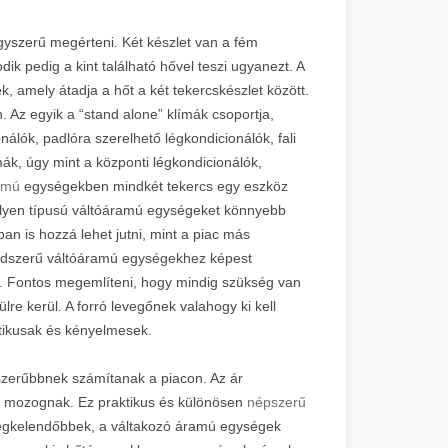
yszerű megérteni. Két készlet van a fém
ik pedig a kint található hővel teszi ugyanezt. A
k, amely átadja a hőt a két tekercskészlet között.
 Az egyik a “stand alone” klímák csoportja,
álók, padlóra szerelhető légkondicionálók, fali
mák, úgy mint a központi légkondicionálók,
amú
egységekben mindkét tekercs egy eszköz
z ilyen típusú váltóáramú egységeket könnyebb
ban is hozzá lehet jutni, mint a piac más
endszerű váltóáramú egységekhez képest
k. Fontos megemlíteni, hogy mindig szükség van
lre kerül. A forró levegőnek valahogy ki kell
tikusak és kényelmesek.
szerűbbnek számítanak a piacon. Az ár
t mozognak. Ez praktikus és különösen
népszerű
legkelendőbbek, a váltakozó áramú egységek