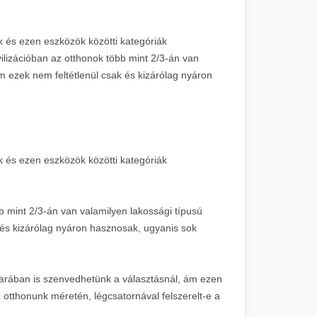
k és ezen eszközök közötti kategóriák
ilizációban az otthonok több mint 2/3-án van
m ezek nem feltétlenül csak és kizárólag nyáron
k és ezen eszközök közötti kategóriák
bb mint 2/3-án van valamilyen lakossági típusú
 és kizárólag nyáron hasznosak, ugyanis sok
avarában is szenvedhetünk a választásnál, ám ezen
 otthonunk méretén, légcsatornával felszerelt-e a