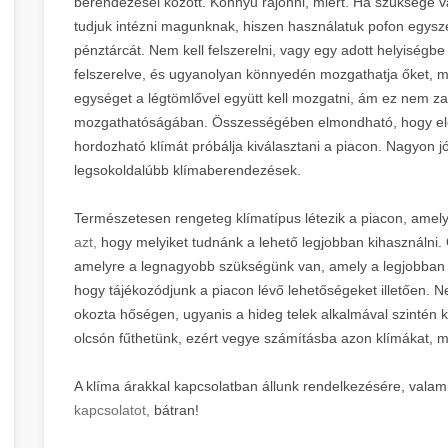
berendezései között. Könnyű rájönni, miért. Ha szüksége v
tudjuk intézni magunknak, hiszen használatuk pofon egyszer
pénztárcát. Nem kell felszerelni, vagy egy adott helyiségbe
felszerelve, és ugyanolyan könnyedén mozgathatja őket, m
egységet a légtömlővel együtt kell mozgatni, ám ez nem z
mozgathatóságában. Összességében elmondható, hogy elég
hordozható klímát próbálja kiválasztani a piacon. Nagyon jó
legsokoldalúbb klímaberendezések.
Természetesen rengeteg klímatípus létezik a piacon, amel
azt,
hogy melyiket tudnánk a lehető legjobban kihasználni. Ö
amelyre a legnagyobb szükségünk van, amely a legjobban ki
hogy tájékozódjunk a piacon lévő lehetőségeket illetően. N
okozta hőségen, ugyanis a hideg telek alkalmával szintén 
olcsón fűthetünk, ezért vegye számításba azon klímákat, me
A klíma árakkal kapcsolatban állunk rendelkezésére, vala
kapcsolatot,
bátran!