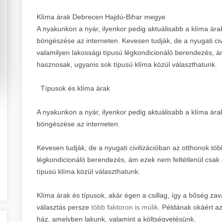
Klíma árak Debrecen Hajdú-Bihar megye
A nyakunkon a nyár, ilyenkor pedig aktuálisabb a klíma ára
böngészése az interneten. Kevesen tudják, de a nyugati civ
valamilyen lakossági típusú légkondicionáló berendezés, á
hasznosak, ugyanis sok típusú klíma közül választhatunk.
Típusok és klíma árak
A nyakunkon a nyár, ilyenkor pedig aktuálisabb a klíma ára
böngészése az interneten.
Kevesen tudják, de a nyugati civilizációban az otthonok tö
légkondicionáló berendezés, ám ezek nem feltétlenül csak
típusú klíma közül választhatunk.
Klíma árak és típusok, akár égen a csillag, így a bőség z
választás persze
több faktoron is múlik.
Példának okáért az
ház, amelyben lakunk, valamint a költségvetésünk.