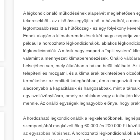
A légkondicionáló működésének alapelvét meglehetősen eg
tekercsekből - az első összegyűjti a hőt a házadból, a másod
legfontosabb rész itt a hűtőközeg - ez egy folyékony keveré
Ennek alapján a klímaberendezések két nagy csoportja van.
például a hordozható légkondicionálók, ablakos légkondicion
légkondicionálók. A másik nagy csoport a “split system” klí
valamint a mennyezeti klímaberendezések. Önálló
váltóár
belsejében van, mely általában a házon belül található. A
telepíteni és mozgatni, és a klíma árak tekintetében olcsób
termékeihez az említett kategóriában, ám a megosztott r
alacsonyabb a kapacitásuk és hangosabbak, mint a társai
egy szellőzőnyílásra, amely az ablakon vagy a tolóajtón kívü
mennie. Az önálló egységek legnagyobb előnye, hogy prak
A hordozható légkondicionálók a legkelendőbbnek, legnép
szempontjából megközelítőleg 60.000 és 200.000 Ft közöt
az egyszobás hűtéshez.
A hordozható légkondicionálók a 