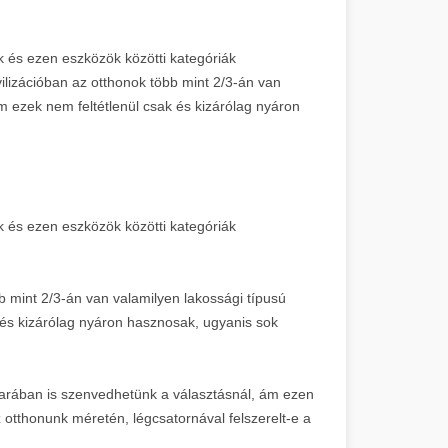
k és ezen eszközök közötti kategóriák
ilizációban az otthonok több mint 2/3-án van
m ezek nem feltétlenül csak és kizárólag nyáron
k és ezen eszközök közötti kategóriák
bb mint 2/3-án van valamilyen lakossági típusú
 és kizárólag nyáron hasznosak, ugyanis sok
avarában is szenvedhetünk a választásnál, ám ezen
 otthonunk méretén, légcsatornával felszerelt-e a