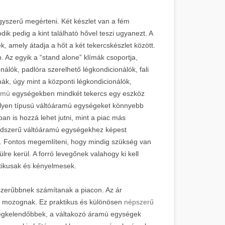
yszerű megérteni. Két készlet van a fém
ik pedig a kint található hővel teszi ugyanezt. A
k, amely átadja a hőt a két tekercskészlet között.
 Az egyik a “stand alone” klímák csoportja,
álók, padlóra szerelhető légkondicionálók, fali
mák, úgy mint a központi légkondicionálók,
amú
egységekben mindkét tekercs egy eszköz
z ilyen típusú váltóáramú egységeket könnyebb
ban is hozzá lehet jutni, mint a piac más
endszerű váltóáramú egységekhez képest
k. Fontos megemlíteni, hogy mindig szükség van
lre kerül. A forró levegőnek valahogy ki kell
tikusak és kényelmesek.
szerűbbnek számítanak a piacon. Az ár
t mozognak. Ez praktikus és különösen
népszerű
legkelendőbbek, a váltakozó áramú egységek