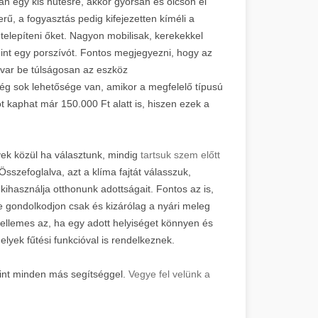
an egy kis hűtésre, akkor gyorsan és olcsón el
ű, a fogyasztás pedig kifejezetten kíméli a
 telepíteni őket. Nagyon mobilisak, kerekekkel
int egy porszívót. Fontos megjegyezni, hogy az
avar be túlságosan az eszköz
 sok lehetősége van, amikor a megfelelő típusú
t kaphat már 150.000 Ft alatt is, hiszen ezek a
yek közül ha választunk, mindig
tartsuk szem előtt
sszefoglalva, azt a klíma fajtát válasszuk,
használja otthonunk adottságait. Fontos az is,
e gondolkodjon csak és kizárólag a nyári meleg
kellemes az, ha egy adott helyiséget könnyen és
lyek fűtési funkcióval is rendelkeznek.
mint minden más segítséggel.
Vegye fel velünk a