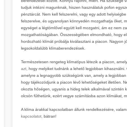
berendezései között. Könnyű rájönni, miért. Ha szüksége v
tudjuk intézni magunknak, hiszen használatuk pofon egyszer
pénztárcát. Nem kell felszerelni, vagy egy adott helyiségbe
felszerelve, és ugyanolyan könnyedén mozgathatja őket, m
egységet a légtömlővel együtt kell mozgatni, ám ez nem z
mozgathatóságában. Összességében elmondható, hogy elég
hordozható klímát próbálja kiválasztani a piacon. Nagyon jó
legsokoldalúbb klímaberendezések.
Természetesen rengeteg klímatípus létezik a piacon, amel
azt,
hogy melyiket tudnánk a lehető legjobban kihasználni. Ö
amelyre a legnagyobb szükségünk van, amely a legjobban ki
hogy tájékozódjunk a piacon lévő lehetőségeket illetően. N
okozta hőségen, ugyanis a hideg telek alkalmával szintén 
olcsón fűthetünk, ezért vegye számításba azon klímákat, me
A klíma árakkal kapcsolatban állunk rendelkezésére, vala
kapcsolatot,
bátran!