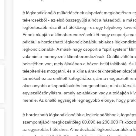
A légkondicionáló működésének alapelvét meglehetősen eg
tekercsekből - az első összegyűjti a hőt a házadból, a másod
legfontosabb rész itt a hűtőközeg - ez egy folyékony keveré
Ennek alapján a klímaberendezések két nagy csoportja van.
például a hordozható légkondicionálók, ablakos légkondicion
légkondicionálók. A másik nagy csoport a “split system” klí
valamint a mennyezeti klímaberendezések. Önálló
váltóár
belsejében van, mely általában a házon belül található. A
telepíteni és mozgatni, és a klíma árak tekintetében olcsób
termékeihez az említett kategóriában, ám a megosztott r
alacsonyabb a kapacitásuk és hangosabbak, mint a társai
egy szellőzőnyílásra, amely az ablakon vagy a tolóajtón kívü
mennie. Az önálló egységek legnagyobb előnye, hogy prak
A hordozható légkondicionálók a legkelendőbbnek, legnép
szempontjából megközelítőleg 60.000 és 200.000 Ft közöt
az egyszobás hűtéshez.
A hordozható légkondicionálók a 