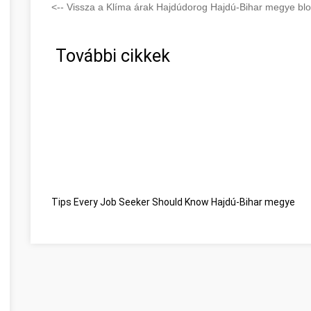
<-- Vissza a Klíma árak Hajdúdorog Hajdú-Bihar megye blog
További cikkek
Tips Every Job Seeker Should Know Hajdú-Bihar megye
Be