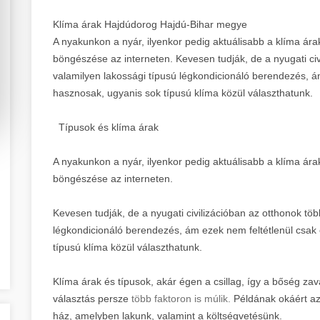
Klíma árak Hajdúdorog Hajdú-Bihar megye
A nyakunkon a nyár, ilyenkor pedig aktuálisabb a klíma ára
böngészése az interneten. Kevesen tudják, de a nyugati civ
valamilyen lakossági típusú légkondicionáló berendezés, á
hasznosak, ugyanis sok típusú klíma közül választhatunk.
Típusok és klíma árak
A nyakunkon a nyár, ilyenkor pedig aktuálisabb a klíma ára
böngészése az interneten.
Kevesen tudják, de a nyugati civilizációban az otthonok tö
légkondicionáló berendezés, ám ezek nem feltétlenül csak
típusú klíma közül választhatunk.
Klíma árak és típusok, akár égen a csillag, így a bőség z
választás persze
több faktoron is múlik.
Példának okáért az
ház, amelyben lakunk, valamint a költségvetésünk.