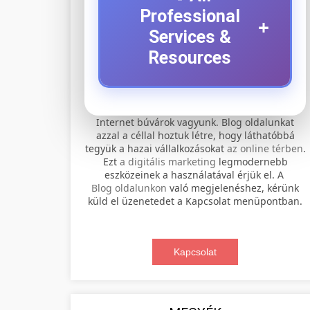
Professional
+
Services &
Resources
⚡ 1. legjobb elektromos
+
Internet búvárok vagyunk. Blog oldalunkat
roller szervíz
azzal a céllal hoztuk létre, hogy láthatóbbá
tegyük a hazai vállalkozásokat
az online térben
.
Professional electric scooter repair and
Ezt
a digitális marketing
legmodernebb
maintenance services. Expert
eszközeinek a használatával érjük el. A
📊 2. online marketing
+
Blog oldalunkon
való megjelenéshez, kérünk
technicians provide quality service for
ügynökség
küld el üzenetedet a Kapcsolat menüpontban.
all major brands and models.
Comprehensive online marketing
Visit Service Center
services including SEO, social media
Kapcsolat
🛴 3. legjobb elektromos
+
management, and digital advertising.
scooter repair shop
roller
Drive growth with data-driven
strategies.
Find the best electric scooters on the