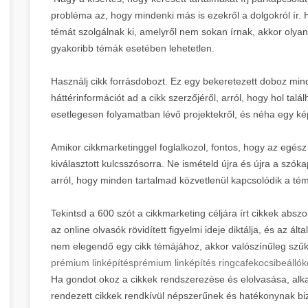
probléma az, hogy mindenki más is ezekről a dolgokról ír. 
témát szolgálnak ki, amelyről nem sokan írnak, akkor olyan
gyakoribb témák esetében lehetetlen.
Használj cikk forrásdobozt. Ez egy bekeretezett doboz min
háttérinformációt ad a cikk szerzőjéről, arról, hogy hol talál
esetlegesen folyamatban lévő projektekről, és néha egy kép
Amikor cikkmarketinggel foglalkozol, fontos, hogy az egés
kiválasztott kulcsszósorra. Ne ismételd újra és újra a szó
arról, hogy minden tartalmad közvetlenül kapcsolódik a té
Tekintsd a 600 szót a cikkmarketing céljára írt cikkek abszo
az online olvasók rövidített figyelmi ideje diktálja, és az á
nem elegendő egy cikk témájához, akkor valószínűleg szűkít
prémium linképítés
prémium linképítés ringcafe
kocsibeálló
k
Ha gondot okoz a cikkek rendszerezése és elolvasása, alkal
rendezett cikkek rendkívül népszerűnek és hatékonynak biz