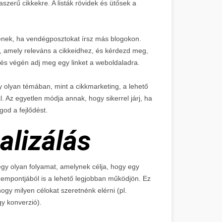
aszerű cikkekre. A listák rövidek és ütősek a
ének, ha vendégposztokat írsz más blogokon.
, amely releváns a cikkeidhez, és kérdezd meg,
zés végén adj meg egy linket a weboldaladra.
 olyan témában, mint a cikkmarketing, a lehető
. Az egyetlen módja annak, hogy sikerrel járj, ha
god a fejlődést.
alizálás
egy olyan folyamat, amelynek célja, hogy egy
szempontjából is a lehető legjobban működjön. Ez
hogy milyen célokat szeretnénk elérni (pl.
gy konverzió).