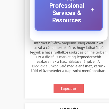
Professional
+
Services &
Resources
⚡ 1. legjobb elektromos
+
Internet búvárok vagyunk. Blog oldalunkat
roller szervíz
azzal a céllal hoztuk létre, hogy láthatóbbá
tegyük a hazai vállalkozásokat
az online térben
.
Professional electric scooter repair and
Ezt
a digitális marketing
legmodernebb
maintenance services. Expert
eszközeinek a használatával érjük el. A
📊 2. online marketing
+
Blog oldalunkon
való megjelenéshez, kérünk
technicians provide quality service for
ügynökség
küld el üzenetedet a Kapcsolat menüpontban.
all major brands and models.
Comprehensive online marketing
Visit Service Center
services including SEO, social media
Kapcsolat
🛴 3. legjobb elektromos
+
management, and digital advertising.
scooter repair shop
roller
Drive growth with data-driven
strategies.
Find the best electric scooters on the