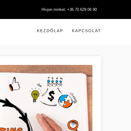
Hívjon minket: +36 70 629 06 90
KEZDŐLAP
KAPCSOLAT