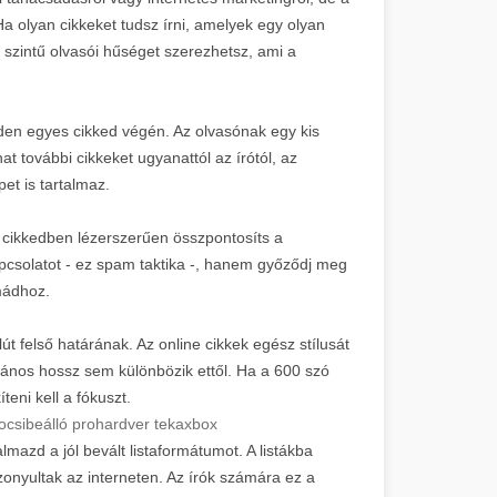
Ha olyan cikkeket tudsz írni, amelyek egy olyan
 szintű olvasói hűséget szerezhetsz, ami a
den egyes cikked végén. Az olvasónak egy kis
hat további cikkeket ugyanattól az írótól, az
et is tartalmaz.
z cikkedben lézerszerűen összpontosíts a
kapcsolatot - ez spam taktika -, hanem győződj meg
mádhoz.
lút felső határának. Az online cikkek egész stílusát
ltalános hossz sem különbözik ettől. Ha a 600 szó
eni kell a fókuszt.
ocsibeálló prohardver teka
xbox
mazd a jól bevált listaformátumot. A listákba
onyultak az interneten. Az írók számára ez a