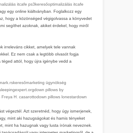
alizálás itcafe ps3
keresőoptimalizálás itcafe
gy egy online kiáltványban. Foglalkozz egy
 az, hogy a közönséged végigolvassa a könyvedet
ami segíthet azoknak, akiket érdekel, hogy miről
ok irreleváns cikket, amelyek tele vannak
ekkel. Ez nem csak a legtöbb olvasót fogja
a téged attól, hogy újra igénybe vedd a
mark.rs
keresőmarketing ügynökség
sleepingexpert.org
down pillows by
 Freya H. casarotto
down pillows lonestar
down
st végeztél. Azt szeretnéd, hogy úgy ismerjenek,
úgy, mint aki hazugságokat és hamis tényeket
t, mint ha hazugnak vagy lusta írónak neveznek.
i tanácsadásról vagy internetes marketingről, de a