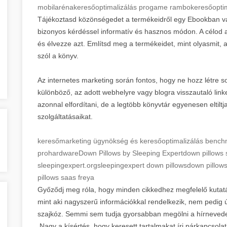
mobilaréna
keresőoptimalizálás progame rambo
keresőoptim
Tájékoztasd közönségedet a termékeidről egy Ebookban va
bizonyos kérdéssel informatív és hasznos módon. A célod
és élvezze azt. Említsd meg a termékeidet, mint olyasmit, 
szól a könyv.
Az internetes marketing során fontos, hogy ne hozz létre s
különböző, az adott webhelyre vagy blogra visszautaló link
azonnal elfordítani, de a legtöbb könyvtár egyenesen eltiltj
szolgáltatásaikat.
keresőmarketing ügynökség és keresőoptimalizálás bench
prohardware
Down Pillows by Sleeping Expert
down pillows 
sleepingexpert.org
sleepingexpert down pillows
down pillows
pillows saas freya
Győződj meg róla, hogy minden cikkedhez megfelelő kutatá
mint aki nagyszerű információkkal rendelkezik, nem pedig 
szajkóz. Semmi sem tudja gyorsabban megölni a hírnevede
Nagy a kísértés, hogy keresett tartalmakat írj párkapcsolat