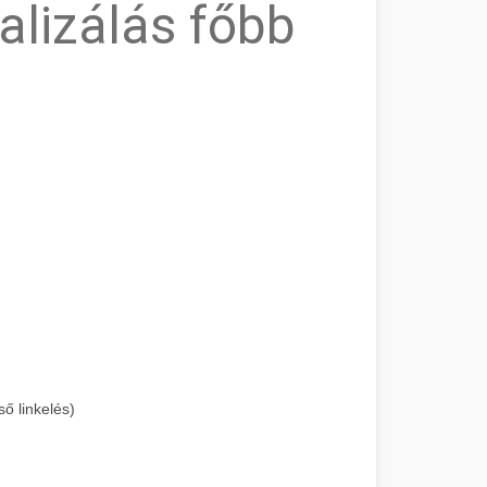
alizálás főbb
ső linkelés)