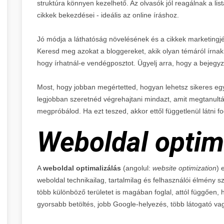
struktúra könnyen kezelhető. Az olvasók jól reagálnak a list
cikkek bekezdései - ideális az online íráshoz.
Jó módja a láthatóság növelésének és a cikkek marketingj
Keresd meg azokat a bloggereket, akik olyan témáról írnak
hogy írhatnál-e vendégposztot. Ügyelj arra, hogy a bejegy
Most, hogy jobban megértetted, hogyan lehetsz sikeres egy
legjobban szeretnéd végrehajtani mindazt, amit megtanultál
megpróbálod. Ha ezt teszed, akkor ettől függetlenül látni fo
Weboldal optim
A
weboldal optimalizálás
(angolul:
website optimization
) 
weboldal technikailag, tartalmilag és felhasználói élmény 
több különböző területet is magában foglal, attól függően, 
gyorsabb betöltés, jobb Google-helyezés, több látogató va