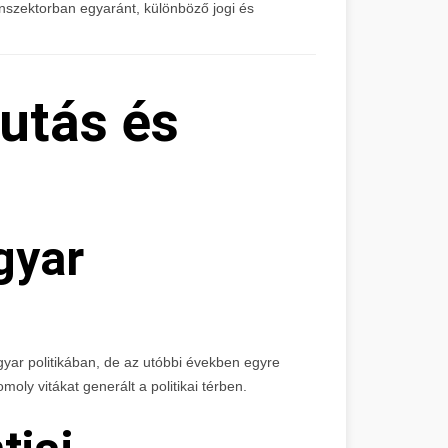
nszektorban egyaránt, különböző jogi és
futás és
gyar
yar politikában, de az utóbbi években egyre
omoly vitákat generált a politikai térben.