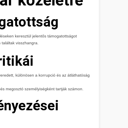
gatottság
éseken keresztül jelentős támogatottságot
 találtak visszhangra.
itikái
everedett, különösen a korrupció és az átláthatóság
e, és megosztó személyiségként tartják számon.
ényezései