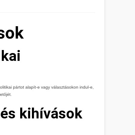
ások
ikai
tikai pártot alapít-e vagy választásokon indul-e,
etőjét.
és kihívások