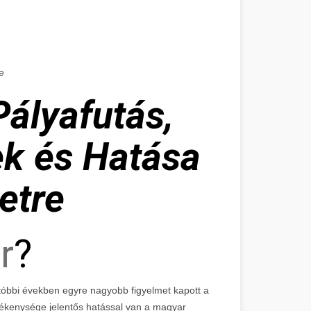
e
Pályafutás,
ek és Hatása
etre
r
?
utóbbi években egyre nagyobb figyelmet kapott a
tevékenysége jelentős hatással van a magyar