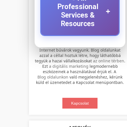
Professional
+
Services &
Resources
⚡ 1. legjobb elektromos
+
Internet búvárok vagyunk. Blog oldalunkat
roller szervíz
azzal a céllal hoztuk létre, hogy láthatóbbá
tegyük a hazai vállalkozásokat
az online térben
.
Professional electric scooter repair and
Ezt
a digitális marketing
legmodernebb
maintenance services. Expert
eszközeinek a használatával érjük el. A
📊 2. online marketing
+
Blog oldalunkon
való megjelenéshez, kérünk
technicians provide quality service for
ügynökség
küld el üzenetedet a Kapcsolat menüpontban.
all major brands and models.
Comprehensive online marketing
Visit Service Center
services including SEO, social media
Kapcsolat
🛴 3. legjobb elektromos
+
management, and digital advertising.
scooter repair shop
roller
Drive growth with data-driven
strategies.
Find the best electric scooters on the