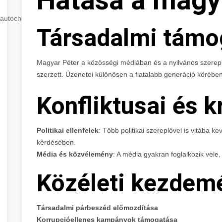
autochip
.hu
Társadalmi támo
Magyar Péter a közösségi médiában és a nyilvános szerepl
szerzett. Üzenetei különösen a fiatalabb generáció körében
Konfliktusai és kr
Politikai ellenfelek
: Több politikai szereplővel is vitába k
kérdésében.
Média és közvélemény
: A média gyakran foglalkozik vel
Közéleti kezdem
Társadalmi párbeszéd előmozdítása
Korrupcióellenes kampányok támogatása