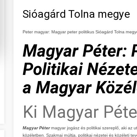
Sióagárd Tolna megye
Peter magyar: Magyar peter politikus Sióagárd Tolna megy
Magyar Péter: 
Politikai Nézet
a Magyar Közél
Ki Magyar Péte
Magyar Péter
magyar jogász és politikai szereplő, aki az 
közéletben. Szakmai múltja, politikai nézetei és közéleti 