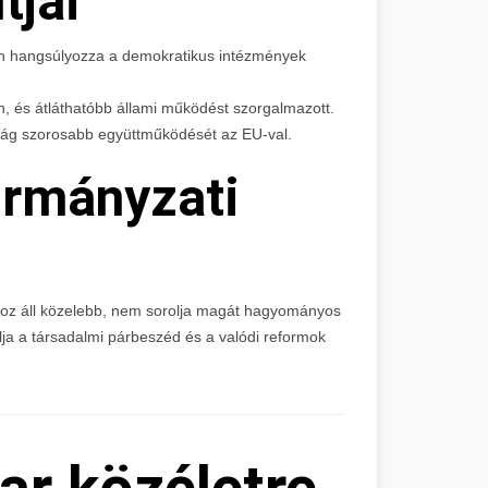
tjai
n hangsúlyozza a demokratikus intézmények
len, és átláthatóbb állami működést szorgalmazott.
zág szorosabb együttműködését az EU-val.
ormányzati
khoz áll közelebb, nem sorolja magát hagyományos
lja a társadalmi párbeszéd és a valódi reformok
r közéletre