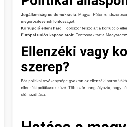
Politikai álláspon
Jogállamiság és demokrácia
: Magyar Péter rendszerese
megerősítésének fontosságát.
Korrupció elleni harc
: Többször felszólalt a korrupció el
Európai uniós kapcsolatok
: Fontosnak tartja Magyarors
Ellenzéki vagy k
szerep?
Bár politikai tevékenysége gyakran az ellenzéki narratívá
ellenzéki politikusok közé. Többször hangsúlyozta, hogy cé
előmozdítása.
Hatása a magya