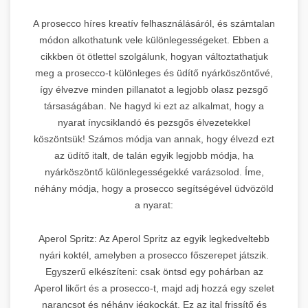
A prosecco híres kreatív felhasználásáról, és számtalan
módon alkothatunk vele különlegességeket. Ebben a
cikkben öt ötlettel szolgálunk, hogyan változtathatjuk
meg a prosecco-t különleges és üdítő nyárköszöntővé,
így élvezve minden pillanatot a legjobb olasz pezsgő
társaságában. Ne hagyd ki ezt az alkalmat, hogy a
nyarat ínycsiklandó és pezsgős élvezetekkel
köszöntsük! Számos módja van annak, hogy élvezd ezt
az üdítő italt, de talán egyik legjobb módja, ha
nyárköszöntő különlegességekké varázsolod. Íme,
néhány módja, hogy a prosecco segítségével üdvözöld
a nyarat:
Aperol Spritz: Az Aperol Spritz az egyik legkedveltebb
nyári koktél, amelyben a prosecco főszerepet játszik.
Egyszerű elkészíteni: csak öntsd egy pohárban az
Aperol likőrt és a prosecco-t, majd adj hozzá egy szelet
narancsot és néhány jégkockát. Ez az ital frissítő és