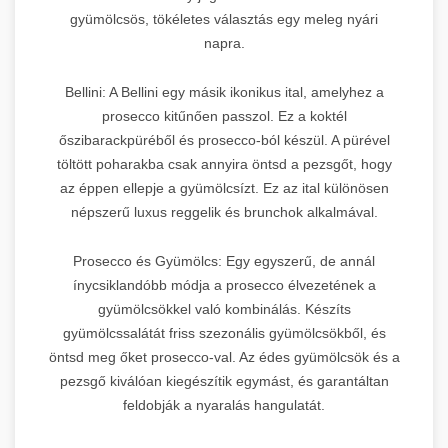
gyümölcsös, tökéletes választás egy meleg nyári
napra.
Bellini: A Bellini egy másik ikonikus ital, amelyhez a
prosecco kitűnően passzol. Ez a koktél
őszibarackpüréből és prosecco-ból készül. A pürével
töltött poharakba csak annyira öntsd a pezsgőt, hogy
az éppen ellepje a gyümölcsízt. Ez az ital különösen
népszerű luxus reggelik és brunchok alkalmával.
Prosecco és Gyümölcs: Egy egyszerű, de annál
ínycsiklandóbb módja a prosecco élvezetének a
gyümölcsökkel való kombinálás. Készíts
gyümölcssalátát friss szezonális gyümölcsökből, és
öntsd meg őket prosecco-val. Az édes gyümölcsök és a
pezsgő kiválóan kiegészítik egymást, és garantáltan
feldobják a nyaralás hangulatát.