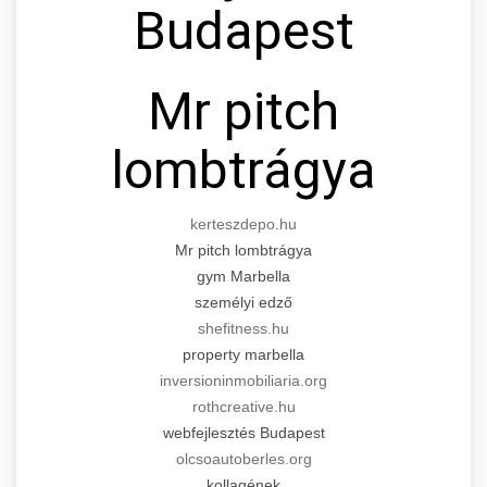
Budapest
for cosmetic enhancement.
Expert tummy tuck procedures to achieve a
search optimization experts
flatter, more toned abdomen. Consultation
+
👁️ szemhejplasztika
szeptest.com
cosmetic breast surgery
with certified plastic surgeons and
Mr pitch
comprehensive aftercare.
Professional blepharoplasty procedures to
refresh your appearance. Upper and lower
lombtrágya
📈 Paciensek Számának
+
szeptest.com
eyelid surgery with experienced cosmetic
Növelése
surgeons.
abdomen contouring surgery
kerteszdepo.hu
Case study showcasing 150% increase in
szeptest.com
Mr pitch lombtrágya
eyelid cosmetic procedure
patient consultations through strategic
🏥 Klinika Sikere
+
gym Marbella
marketing. Learn proven methods for clinic
Esettanulmány
személyi edző
growth.
shefitness.hu
Detailed analysis of successful clinic strategies
property marbella
gildedeu.org
clinic patient growth
resulting in significant patient acquisition
+
🤖 AI Marketing Bejelentkezés
inversioninmobiliaria.org
improvements and practice expansion.
rothcreative.hu
Discover how AI-driven marketing strategies
webfejlesztés Budapest
checkmydentist.com
increased patient registrations by 150%.
olcsoautoberles.org
+
🎯 Praxis Felfuttatása
kollagének