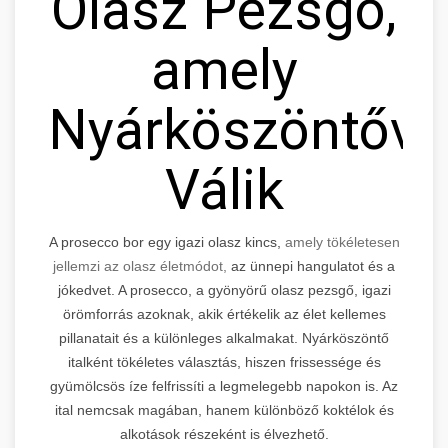
Olasz Pezsgő,
amely
Nyárköszöntővé
Válik
A prosecco bor egy igazi olasz kincs,
amely tökéletesen
jellemzi az olasz életmódot,
az ünnepi hangulatot és a
jókedvet. A prosecco, a gyönyörű olasz pezsgő, igazi
örömforrás azoknak, akik értékelik az élet kellemes
pillanatait és a különleges alkalmakat. Nyárköszöntő
italként tökéletes választás, hiszen frissessége és
gyümölcsös íze felfrissíti a legmelegebb napokon is. Az
ital nemcsak magában, hanem különböző koktélok és
alkotások részeként is élvezhető.