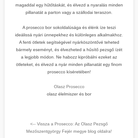
magaddal egy hűtőtáskát, és élvezd a nyaralás minden
pillanatát a parton vagy a szállodai teraszon.
A prosecco bor sokoldalúsága és élénk íze teszi
ideálissá nyári ünnepekhez és különleges alkalmakhoz.
A fenti ötletek segítségével nyárköszöntővé teheted
bármely eseményt, és élvezheted a hűsítő pezsgő ízét
a legjobb módon. Ne habozz kipróbálni ezeket az
ötleteket, és élvezd a nyár minden pillanatát egy finom
prosecco kíséretében!
Olasz Prosecco
olasz élelmiszer és bor
<-- Vissza a Prosecco: Az Olasz Pezsgő
Mezőszentgyörgy Fejér megye blog oldalra!