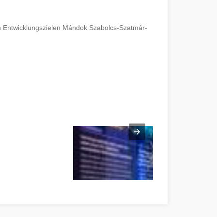
en Entwicklungszielen Mándok Szabolcs-Szatmár-
cs-Szatmár-Bereg megye