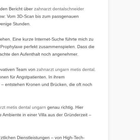
nden Bericht über
zahnarzt dentalschneider
kflow: Vom 3D-Scan bis zum passgenauen
wenige Stunden.
nsehen. Eine kurze Internet-Suche führte mich zu
 Prophylaxe perfekt zusammenspielen. Dass die
machte den Aufenthalt noch angenehmer.
novativen Team von
zahnarzt ungarn metis dental
.
onen für Angstpatienten. In ihrem
– entstehen Kronen und Brücken, die oft noch
rzt metis dental ungarn
genau richtig. Hier
e Ambiente in einer Villa aus der Gründerzeit –
rztlichen Dienstleistungen – von High-Tech-