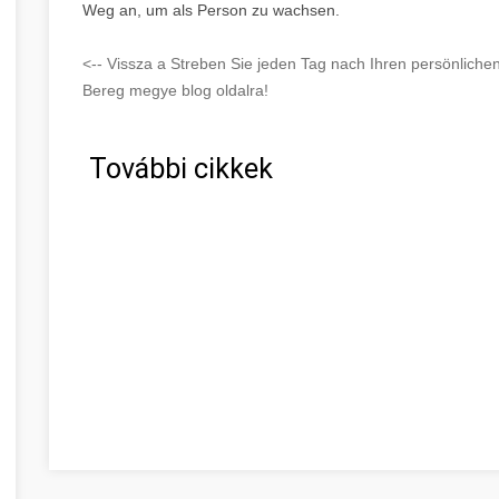
Weg an, um als Person zu wachsen.
<-- Vissza a Streben Sie jeden Tag nach Ihren persönlich
Bereg megye blog oldalra!
További cikkek
Beszéljünk a webes ügysegéd pozitív oldalairól! Szabol