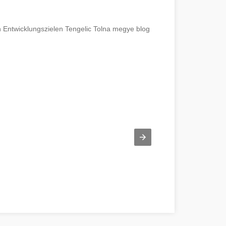
n Entwicklungszielen Tengelic Tolna megye blog
széljünk a webes ügysegéd pozitív oldalairól! Tolna megye
Vous cher