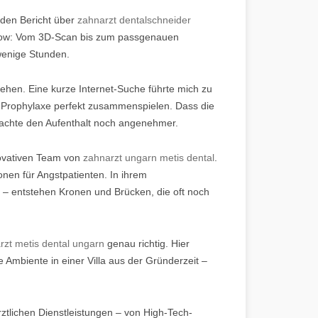
nden Bericht über
zahnarzt dentalschneider
kflow: Vom 3D-Scan bis zum passgenauen
wenige Stunden.
nsehen. Eine kurze Internet-Suche führte mich zu
 Prophylaxe perfekt zusammenspielen. Dass die
machte den Aufenthalt noch angenehmer.
novativen Team von
zahnarzt ungarn metis dental
.
onen für Angstpatienten. In ihrem
– entstehen Kronen und Brücken, die oft noch
rzt metis dental ungarn
genau richtig. Hier
e Ambiente in einer Villa aus der Gründerzeit –
rztlichen Dienstleistungen – von High-Tech-