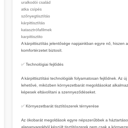
uralkodói család
atka csípés
szőnyegtisztítás
kárpittisztítás
katasztrófafilmek
karpittisztito
A kárpittisztítás jelentősége napjainkban egyre nő, hiszen a 
komfortérzetet biztosít.
✅ Technológiai fejlődés
A kárpittisztítási technológiák folyamatosan fejlődnek. Az 
lehetővé, miközben környezetbarát megoldásokat alkalmaz
képesek eltávolítani a szennyeződéseket.
✅ Környezetbarát tisztítószerek térnyerése
Az ökobarát megoldások egyre népszerűbbek a háztartások
alapanyagokból készült tisztítószerek nem csak a környeze