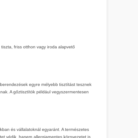
tiszta, friss otthon vagy iroda alapvető
új berendezések egyre mélyebb tisztítást tesznek
nak. A gőztisztítók például vegyszermentesen
ban és vállalatoknál egyaránt. A természetes
tet védik, hanem allergiamentes környezetet is