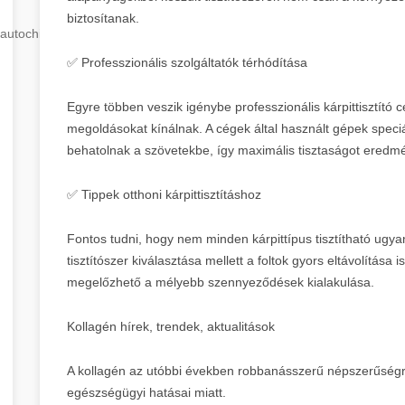
biztosítanak.
autochip
.hu
✅ Professzionális szolgáltatók térhódítása
Egyre többen veszik igénybe professzionális kárpittisztító 
megoldásokat kínálnak. A cégek által használt gépek speci
behatolnak a szövetekbe, így maximális tisztaságot eredm
✅ Tippek otthoni kárpittisztításhoz
Fontos tudni, hogy nem minden kárpittípus tisztítható ugy
tisztítószer kiválasztása mellett a foltok gyors eltávolítás
megelőzhető a mélyebb szennyeződések kialakulása.
Kollagén hírek, trendek, aktualitások
A kollagén az utóbbi években robbanásszerű népszerűségre
egészségügyi hatásai miatt.