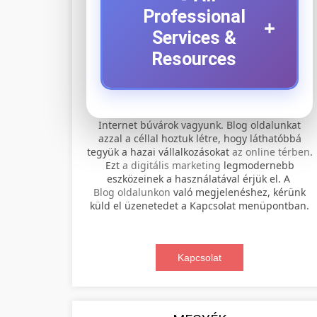
Professional
+
Services &
Resources
⚡ 1. legjobb elektromos
+
Internet búvárok vagyunk. Blog oldalunkat
roller szervíz
azzal a céllal hoztuk létre, hogy láthatóbbá
tegyük a hazai vállalkozásokat
az online térben
.
Professional electric scooter repair and
Ezt
a digitális marketing
legmodernebb
maintenance services. Expert
eszközeinek a használatával érjük el. A
📊 2. online marketing
+
Blog oldalunkon
való megjelenéshez, kérünk
technicians provide quality service for
ügynökség
küld el üzenetedet a Kapcsolat menüpontban.
all major brands and models.
Comprehensive online marketing
Visit Service Center
services including SEO, social media
Kapcsolat
🛴 3. legjobb elektromos
+
management, and digital advertising.
scooter repair shop
roller
Drive growth with data-driven
strategies.
Find the best electric scooters on the