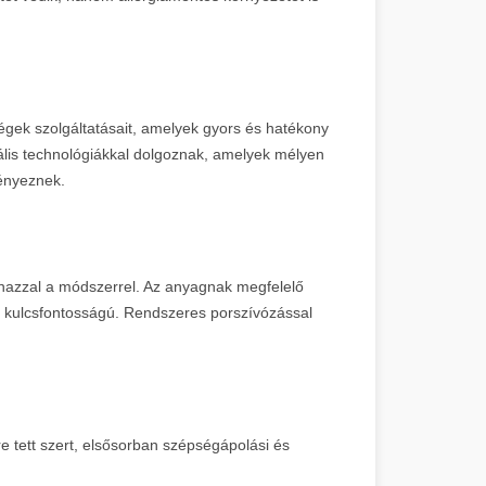
cégek szolgáltatásait, amelyek gyors és hatékony
ális technológiákkal dolgoznak, amelyek mélyen
ényeznek.
anazzal a módszerrel. Az anyagnak megfelelő
a is kulcsfontosságú. Rendszeres porszívózással
 tett szert, elsősorban szépségápolási és