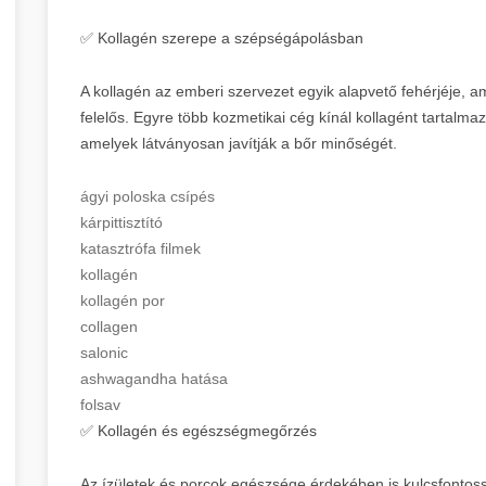
✅ Kollagén szerepe a szépségápolásban
A kollagén az emberi szervezet egyik alapvető fehérjéje, 
felelős. Egyre több kozmetikai cég kínál kollagént tartalmaz
amelyek látványosan javítják a bőr minőségét.
ágyi poloska csípés
kárpittisztító
katasztrófa filmek
kollagén
kollagén por
collagen
salonic
ashwagandha hatása
folsav
✅ Kollagén és egészségmegőrzés
Az ízületek és porcok egészsége érdekében is kulcsfontoss