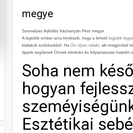
megye
Személyes fejlődés Váchartyán Pest megye
A legtöbb ember arra törekszik, hogy a lehető
legjobb legy
kialakult szokásokból. Ha
Ön olyan valaki,
aki megpróbál el
tippek segítenek Önnek elindulni és folyamatosan haladni 
Soha nem késő
hogyan fejless
szeméyiségünk
Esztétikai sebé