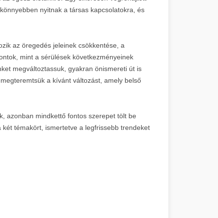
 könnyebben nyitnak a társas kapcsolatokra, és
ozik az öregedés jeleinek csökkentése, a
pontok, mint a sérülések következményeinek
nket megváltoztassuk, gyakran önismereti út is
 megteremtsük a kívánt változást, amely belső
ák, azonban mindkettő fontos szerepet tölt be
két témakört, ismertetve a legfrissebb trendeket