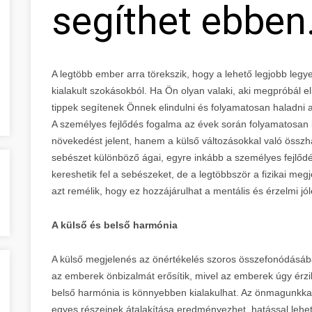
segíthet ebben
A legtöbb ember arra törekszik, hogy a lehető legjobb legy
kialakult szokásokból. Ha Ön olyan valaki, aki megpróbál el
tippek segítenek Önnek elindulni és folyamatosan haladni
A személyes fejlődés fogalma az évek során folyamatosan 
növekedést jelent, hanem a külső változásokkal való összhan
sebészet különböző ágai, egyre inkább a személyes fejlődé
kereshetik fel a sebészeket, de a legtöbbször a fizikai m
azt remélik, hogy ez hozzájárulhat a mentális és érzelmi jól
A külső és belső harmónia
A külső megjelenés az önértékelés szoros összefonódásáb
az emberek önbizalmát erősítik, mivel az emberek úgy érzi
belső harmónia is könnyebben kialakulhat. Az önmagunkkal
egyes részeinek átalakítása eredményezhet, hatással lehet