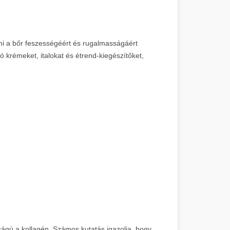
ami a bőr feszességéért és rugalmasságáért
ó krémeket, italokat és étrend-kiegészítőket,
ágú a kollagén. Számos kutatás igazolja, hogy