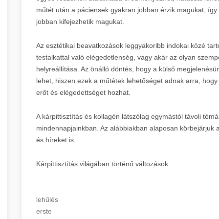
műtét után a páciensek gyakran jobban érzik magukat, így
jobban kifejezhetik magukat.
Az esztétikai beavatkozások leggyakoribb indokai közé tart
testalkattal való elégedetlenség, vagy akár az olyan szem
helyreállítása. Az önálló döntés, hogy a külső megjelenésü
lehet, hiszen ezek a műtétek lehetőséget adnak arra, hogy
erőt és elégedettséget hozhat.
A kárpittisztítás és kollagén látszólag egymástól távoli tém
mindennapjainkban. Az alábbiakban alaposan körbejárjuk a 
és híreket is.
Kárpittisztítás világában történő változások
lehűlés
erste