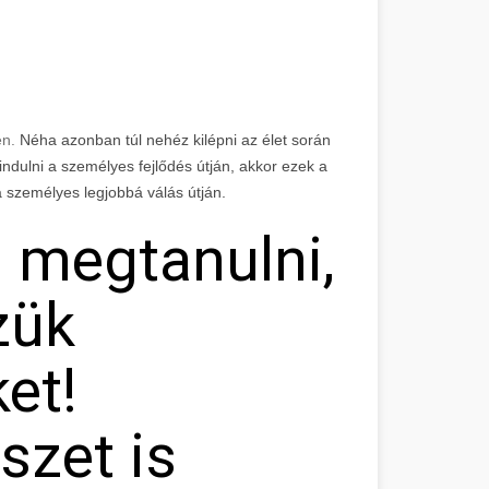
en.
Néha azonban túl nehéz kilépni az élet során
indulni a személyes fejlődés útján, akkor ezek a
a személyes legjobbá válás útján.
 megtanulni,
zük
et!
szet is