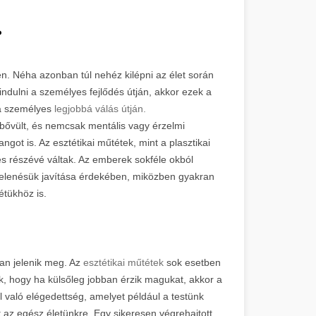
.
en. Néha azonban túl nehéz kilépni az élet során
indulni a személyes fejlődés útján, akkor ezek a
 a személyes
legjobbá válás útján.
bővült, és nemcsak mentális vagy érzelmi
got is. Az esztétikai műtétek, mint a plasztikai
s részévé váltak. Az emberek sokféle okból
egjelenésük javítása érdekében, miközben gyakran
étükhöz is.
an jelenik meg. Az
esztétikai műtétek
sok esetben
k, hogy ha külsőleg jobban érzik magukat, akkor a
 való elégedettség, amelyet például a testünk
 az egész életünkre. Egy sikeresen végrehajtott