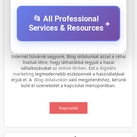
📂 All Professional
+
Services & Resources
⚡ 1. legjobb elektromos roller
+
Internet búvárok vagyunk. Blog oldalunkat azzal a céllal
szervíz
hoztuk létre, hogy láthatóbbá tegyük a hazai
vállalkozásokat
az online térben
. Ezt
a digitális
Professional electric scooter repair and
marketing
legmodernebb eszközeinek a használatával
maintenance services. Expert technicians
érjük el. A
Blog oldalunkon
való megjelenéshez, kérünk
📊 2. online marketing
+
küld el üzenetedet a Kapcsolat menüpontban.
provide quality service for all major brands and
ügynökség
models.
Comprehensive online marketing services
Kapcsolat
Visit Service Center
scooter repair shop
including SEO, social media management, and
+
🛴 3. legjobb elektromos roller
digital advertising. Drive growth with data-
driven strategies.
Find the best electric scooters on the market.
Compare top models, features, and prices to