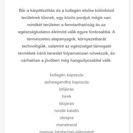
Bár a kárpittisztítás és a kollagén elsőre különböző
területnek tűnnek, egy közös pontjuk mégis van:
mindkét területen a fenntarthatóság és az
egészségtudatos életmód válik egyre fontosabbá. A
természetes alapanyagok, környezetbarát
technológiák, valamint az egészséget támogató
termékek iránti kereslet folyamatosan növekszik, és
várhatóan a jövőben még hangsúlyosabbá válik.
kollagén kapszula
ashwagandha kapszula
időjárás
hirek
idojaras
novák katalin
ukrajna
menetrend
magyar labdarúgó-válogatott