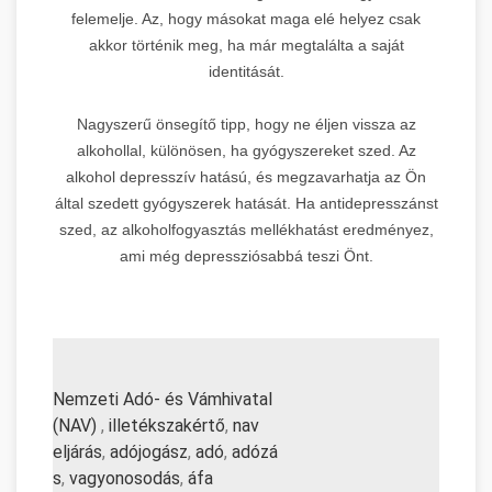
felemelje. Az, hogy másokat maga elé helyez csak
akkor történik meg, ha már megtalálta a saját
identitását.
Nagyszerű önsegítő tipp, hogy ne éljen vissza az
alkohollal, különösen, ha gyógyszereket szed. Az
alkohol depresszív hatású, és megzavarhatja az Ön
által szedett gyógyszerek hatását. Ha antidepresszánst
szed, az alkoholfogyasztás mellékhatást eredményez,
ami még depressziósabbá teszi Önt.
Nemzeti Adó- és Vámhivatal
(NAV)
,
illetékszakértő
,
nav
eljárás
,
adójogász
,
adó
,
adózá
s
,
vagyonosodás
,
áfa