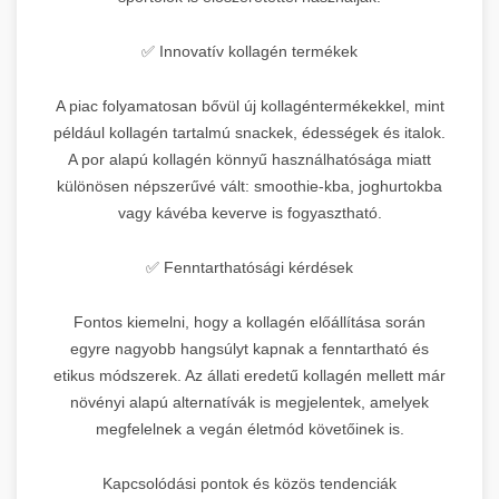
✅ Innovatív kollagén termékek
A piac folyamatosan bővül új kollagéntermékekkel, mint
például kollagén tartalmú snackek, édességek és italok.
A por alapú kollagén könnyű használhatósága miatt
különösen népszerűvé vált: smoothie-kba, joghurtokba
vagy kávéba keverve is fogyasztható.
✅ Fenntarthatósági kérdések
Fontos kiemelni, hogy a kollagén előállítása során
egyre nagyobb hangsúlyt kapnak a fenntartható és
etikus módszerek. Az állati eredetű kollagén mellett már
növényi alapú alternatívák is megjelentek, amelyek
megfelelnek a vegán életmód követőinek is.
Kapcsolódási pontok és közös tendenciák