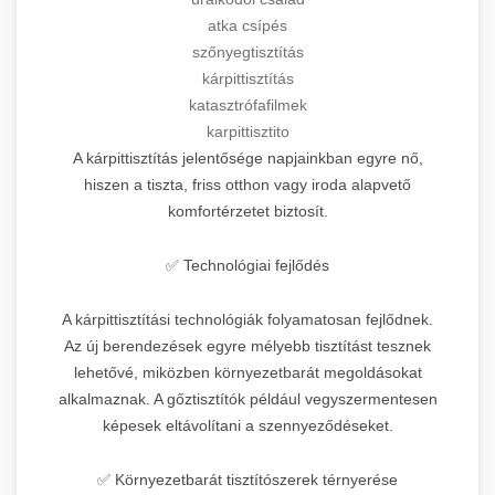
atka csípés
szőnyegtisztítás
kárpittisztítás
katasztrófafilmek
karpittisztito
A kárpittisztítás jelentősége napjainkban egyre nő,
hiszen a tiszta, friss otthon vagy iroda alapvető
komfortérzetet biztosít.
✅ Technológiai fejlődés
A kárpittisztítási technológiák folyamatosan fejlődnek.
Az új berendezések egyre mélyebb tisztítást tesznek
lehetővé, miközben környezetbarát megoldásokat
alkalmaznak. A gőztisztítók például vegyszermentesen
képesek eltávolítani a szennyeződéseket.
✅ Környezetbarát tisztítószerek térnyerése