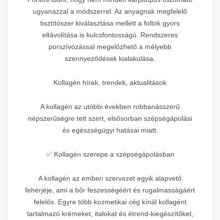
ugyanazzal a módszerrel. Az anyagnak megfelelő
tisztítószer kiválasztása mellett a foltok gyors
eltávolítása is kulcsfontosságú. Rendszeres
porszívózással megelőzhető a mélyebb
szennyeződések kialakulása.
Kollagén hírek, trendek, aktualitások
A kollagén az utóbbi években robbanásszerű
népszerűségre tett szert, elsősorban szépségápolási
és egészségügyi hatásai miatt.
✅ Kollagén szerepe a szépségápolásban
A kollagén az emberi szervezet egyik alapvető
fehérjéje, ami a bőr feszességéért és rugalmasságáért
felelős. Egyre több kozmetikai cég kínál kollagént
tartalmazó krémeket, italokat és étrend-kiegészítőket,