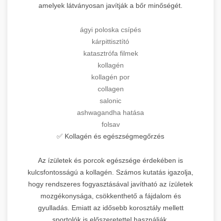
amelyek látványosan javítják a bőr minőségét.
ágyi poloska csípés
kárpittisztító
katasztrófa filmek
kollagén
kollagén por
collagen
salonic
ashwagandha hatása
folsav
✅ Kollagén és egészségmegőrzés
Az ízületek és porcok egészsége érdekében is
kulcsfontosságú a kollagén. Számos kutatás igazolja,
hogy rendszeres fogyasztásával javítható az ízületek
mozgékonysága, csökkenthető a fájdalom és
gyulladás. Emiatt az idősebb korosztály mellett
sportolók is előszeretettel használják.