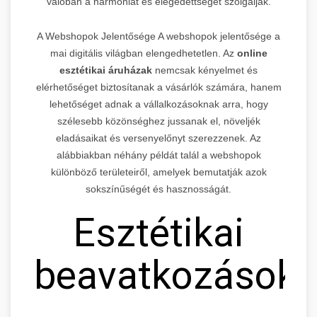
valóban a harmóniát és elégedettséget szolgálják.
A Webshopok Jelentősége A webshopok jelentősége a
mai digitális világban elengedhetetlen. Az
online
esztétikai áruházak
nemcsak kényelmet és
elérhetőséget biztosítanak a vásárlók számára, hanem
lehetőséget adnak a vállalkozásoknak arra, hogy
szélesebb közönséghez jussanak el, növeljék
eladásaikat és versenyelőnyt szerezzenek. Az
alábbiakban néhány példát talál a webshopok
különböző területeiről, amelyek bemutatják azok
sokszínűségét és hasznosságát.
Esztétikai
beavatkozások