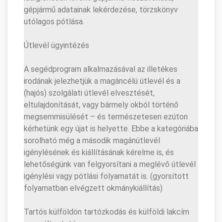
gépjármű adatainak lekérdezése, törzskönyv
utólagos pótlása.
Útlevél ügyintézés
A segédprogram alkalmazásával az illetékes
irodának jelezhetjük a magáncélú útlevél és a
(hajós) szolgálati útlevél elvesztését,
eltulajdonítását, vagy bármely okból történő
megsemmisülését – és természetesen ezúton
kérhetünk egy újat is helyette. Ebbe a kategóriába
sorolható még a második magánútlevél
igénylésének és kiállításának kérelme is, és
lehetőségünk van felgyorsítani a meglévő útlevél
igénylési vagy pótlási folyamatát is. (gyorsított
folyamatban elvégzett okmánykiállítás)
Tartós külföldön tartózkodás és külföldi lakcím