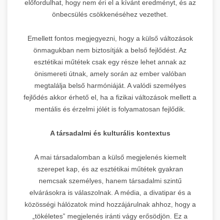
előfordulhat, hogy nem éri el a kívánt eredményt, és az
önbecsülés csökkenéséhez vezethet.
Emellett fontos megjegyezni, hogy a külső változások
önmagukban nem biztosítják a belső fejlődést. Az
esztétikai műtétek csak egy része lehet annak az
önismereti útnak, amely során az ember valóban
megtalálja belső harmóniáját. A valódi személyes
fejlődés akkor érhető el, ha a fizikai változások mellett a
mentális és érzelmi jólét is folyamatosan fejlődik.
A társadalmi és kulturális kontextus
A mai társadalomban a külső megjelenés kiemelt
szerepet kap, és az esztétikai műtétek gyakran
nemcsak személyes, hanem társadalmi szintű
elvárásokra is válaszolnak. A média, a divatipar és a
közösségi hálózatok mind hozzájárulnak ahhoz, hogy a
„tökéletes” megjelenés iránti vágy erősödjön. Ez a