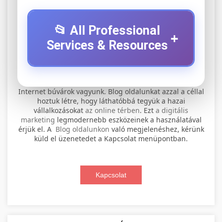
📂 All Professional
+
Services & Resources
⚡ 1. legjobb elektromos roller
+
Internet búvárok vagyunk. Blog oldalunkat azzal a céllal
szervíz
hoztuk létre, hogy láthatóbbá tegyük a hazai
vállalkozásokat
az online térben
. Ezt
a digitális
Professional electric scooter repair and
marketing
legmodernebb eszközeinek a használatával
maintenance services. Expert technicians
érjük el. A
Blog oldalunkon
való megjelenéshez, kérünk
📊 2. online marketing
+
küld el üzenetedet a Kapcsolat menüpontban.
provide quality service for all major brands and
ügynökség
models.
Comprehensive online marketing services
Kapcsolat
Visit Service Center
scooter repair shop
including SEO, social media management, and
+
🛴 3. legjobb elektromos roller
digital advertising. Drive growth with data-
driven strategies.
Find the best electric scooters on the market.
Compare top models, features, and prices to