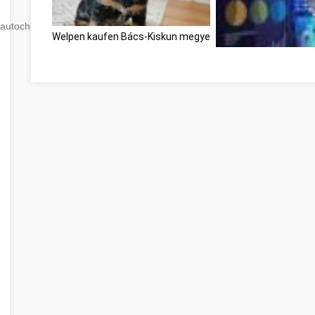
autochip
.hu
Welpen kaufen Bács-Kiskun megye
Virtual security, rem