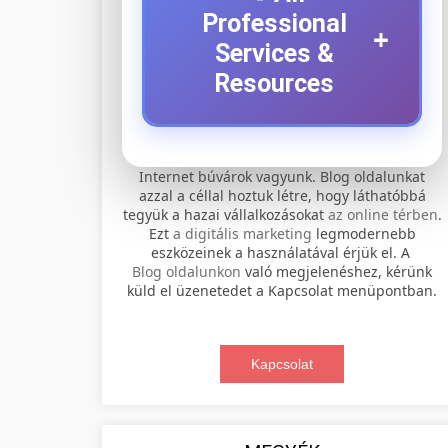
Professional
+
Services &
Resources
⚡ 1. legjobb elektromos
+
Internet búvárok vagyunk. Blog oldalunkat
roller szervíz
azzal a céllal hoztuk létre, hogy láthatóbbá
tegyük a hazai vállalkozásokat
az online térben
.
Professional electric scooter repair and
Ezt
a digitális marketing
legmodernebb
maintenance services. Expert
eszközeinek a használatával érjük el. A
📊 2. online marketing
+
Blog oldalunkon
való megjelenéshez, kérünk
technicians provide quality service for
ügynökség
küld el üzenetedet a Kapcsolat menüpontban.
all major brands and models.
Comprehensive online marketing
Visit Service Center
services including SEO, social media
Kapcsolat
🛴 3. legjobb elektromos
+
management, and digital advertising.
scooter repair shop
roller
Drive growth with data-driven
strategies.
Find the best electric scooters on the