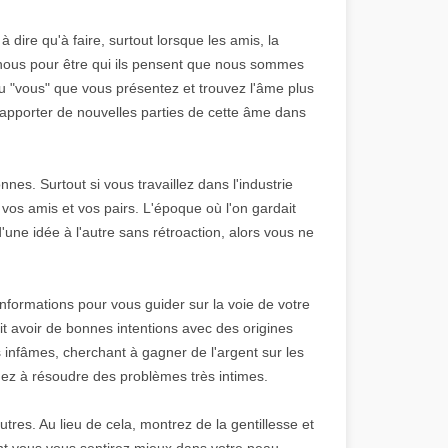
à dire qu'à faire, surtout lorsque les amis, la
 nous pour être qui ils pensent que nous sommes
u "vous" que vous présentez et trouvez l'âme plus
 d'apporter de nouvelles parties de cette âme dans
es. Surtout si vous travaillez dans l'industrie
 vos amis et vos pairs. L'époque où l'on gardait
'une idée à l'autre sans rétroaction, alors vous ne
formations pour vous guider sur la voie de votre
t avoir de bonnes intentions avec des origines
 infâmes, cherchant à gagner de l'argent sur les
hez à résoudre des problèmes très intimes.
tres. Au lieu de cela, montrez de la gentillesse et
nt vous vous sentirez mieux dans votre peau.