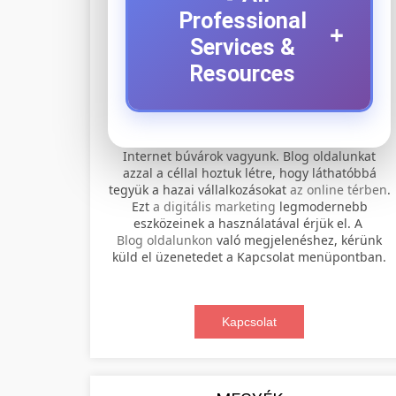
Professional
+
Services &
Resources
⚡ 1. legjobb elektromos
+
Internet búvárok vagyunk. Blog oldalunkat
roller szervíz
azzal a céllal hoztuk létre, hogy láthatóbbá
tegyük a hazai vállalkozásokat
az online térben
.
Professional electric scooter repair and
Ezt
a digitális marketing
legmodernebb
maintenance services. Expert
eszközeinek a használatával érjük el. A
📊 2. online marketing
+
Blog oldalunkon
való megjelenéshez, kérünk
technicians provide quality service for
ügynökség
küld el üzenetedet a Kapcsolat menüpontban.
all major brands and models.
Comprehensive online marketing
Visit Service Center
services including SEO, social media
Kapcsolat
🛴 3. legjobb elektromos
+
management, and digital advertising.
scooter repair shop
roller
Drive growth with data-driven
strategies.
Find the best electric scooters on the