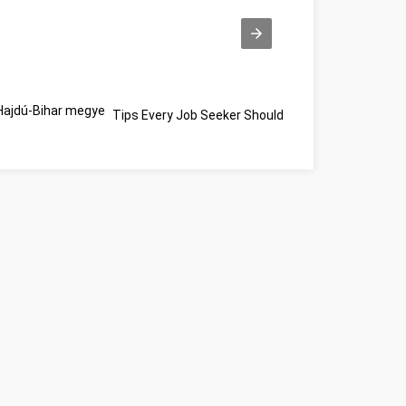
ajdú-Bihar megye
Tips Every Job Seeker Should Know Hajdú-Bihar m