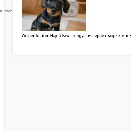
autochip
.hu
Welpen kaufen Hajdú-Bihar megye
интернет-маркетинг H