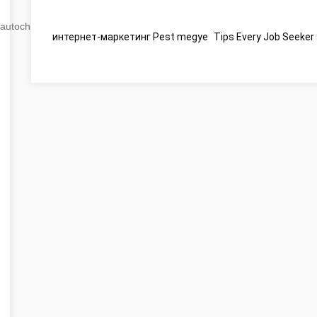
autochip
.hu
интернет-маркетинг Pest megye
Tips Every Job Seeke