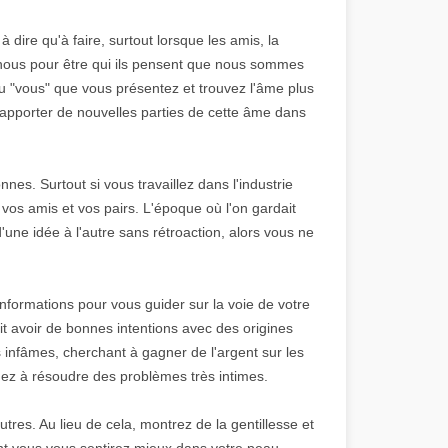
à dire qu'à faire, surtout lorsque les amis, la
 nous pour être qui ils pensent que nous sommes
u "vous" que vous présentez et trouvez l'âme plus
 d'apporter de nouvelles parties de cette âme dans
es. Surtout si vous travaillez dans l'industrie
 vos amis et vos pairs. L'époque où l'on gardait
'une idée à l'autre sans rétroaction, alors vous ne
formations pour vous guider sur la voie de votre
t avoir de bonnes intentions avec des origines
 infâmes, cherchant à gagner de l'argent sur les
hez à résoudre des problèmes très intimes.
tres. Au lieu de cela, montrez de la gentillesse et
nt vous vous sentirez mieux dans votre peau.