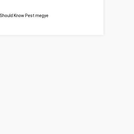
r Should Know Pest megye
Beszéljünk a webes ügysegéd pozitív oldala