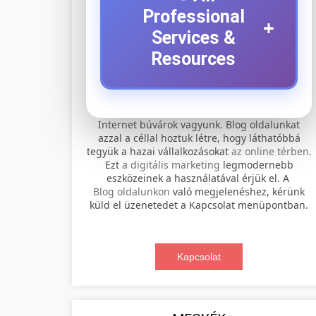
Professional
+
Services &
Resources
⚡ 1. legjobb elektromos
+
Internet búvárok vagyunk. Blog oldalunkat
roller szervíz
azzal a céllal hoztuk létre, hogy láthatóbbá
tegyük a hazai vállalkozásokat
az online térben
.
Professional electric scooter repair and
Ezt
a digitális marketing
legmodernebb
maintenance services. Expert
eszközeinek a használatával érjük el. A
📊 2. online marketing
+
Blog oldalunkon
való megjelenéshez, kérünk
technicians provide quality service for
ügynökség
küld el üzenetedet a Kapcsolat menüpontban.
all major brands and models.
Comprehensive online marketing
Visit Service Center
services including SEO, social media
Kapcsolat
🛴 3. legjobb elektromos
+
management, and digital advertising.
scooter repair shop
roller
Drive growth with data-driven
strategies.
Find the best electric scooters on the