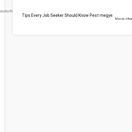
autochip
.hu
Tips Every Job Seeker Should Know Pest megye
Vous che