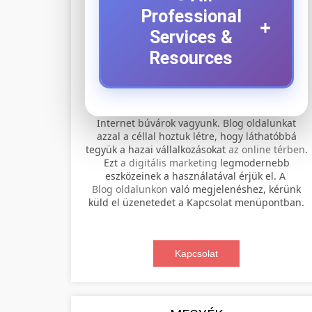
Professional
+
Services &
Resources
⚡ 1. legjobb elektromos
+
Internet búvárok vagyunk. Blog oldalunkat
roller szervíz
azzal a céllal hoztuk létre, hogy láthatóbbá
tegyük a hazai vállalkozásokat
az online térben
.
Professional electric scooter repair and
Ezt
a digitális marketing
legmodernebb
maintenance services. Expert
eszközeinek a használatával érjük el. A
📊 2. online marketing
+
Blog oldalunkon
való megjelenéshez, kérünk
technicians provide quality service for
ügynökség
küld el üzenetedet a Kapcsolat menüpontban.
all major brands and models.
Comprehensive online marketing
Visit Service Center
services including SEO, social media
Kapcsolat
🛴 3. legjobb elektromos
+
management, and digital advertising.
scooter repair shop
roller
Drive growth with data-driven
strategies.
Find the best electric scooters on the