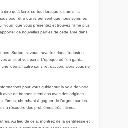
à dire qu'à faire, surtout lorsque les amis, la
 nous pour être qui ils pensent que nous sommes
u "vous" que vous présentez et trouvez l'âme plus
 d'apporter de nouvelles parties de cette âme dans
es. Surtout si vous travaillez dans l'industrie
 vos amis et vos pairs. L'époque où l'on gardait
'une idée à l'autre sans rétroaction, alors vous ne
formations pour vous guider sur la voie de votre
t avoir de bonnes intentions avec des origines
 infâmes, cherchant à gagner de l'argent sur les
hez à résoudre des problèmes très intimes.
tres. Au lieu de cela, montrez de la gentillesse et
nt vous vous sentirez mieux dans votre peau.