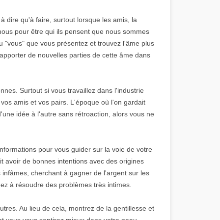
à dire qu'à faire, surtout lorsque les amis, la
 nous pour être qui ils pensent que nous sommes
u "vous" que vous présentez et trouvez l'âme plus
 d'apporter de nouvelles parties de cette âme dans
es. Surtout si vous travaillez dans l'industrie
 vos amis et vos pairs. L'époque où l'on gardait
'une idée à l'autre sans rétroaction, alors vous ne
formations pour vous guider sur la voie de votre
t avoir de bonnes intentions avec des origines
 infâmes, cherchant à gagner de l'argent sur les
hez à résoudre des problèmes très intimes.
tres. Au lieu de cela, montrez de la gentillesse et
nt vous vous sentirez mieux dans votre peau.