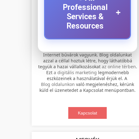
Professional
+
Services &
Resources
⚡ 1. legjobb elektromos
+
Internet búvárok vagyunk. Blog oldalunkat
roller szervíz
azzal a céllal hoztuk létre, hogy láthatóbbá
tegyük a hazai vállalkozásokat
az online térben
.
Professional electric scooter repair and
Ezt
a digitális marketing
legmodernebb
maintenance services. Expert
eszközeinek a használatával érjük el. A
📊 2. online marketing
+
Blog oldalunkon
való megjelenéshez, kérünk
technicians provide quality service for
ügynökség
küld el üzenetedet a Kapcsolat menüpontban.
all major brands and models.
Comprehensive online marketing
Visit Service Center
services including SEO, social media
Kapcsolat
🛴 3. legjobb elektromos
+
management, and digital advertising.
scooter repair shop
roller
Drive growth with data-driven
strategies.
Find the best electric scooters on the