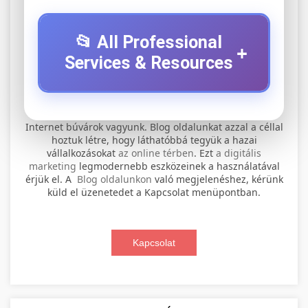
📂 All Professional
+
Services & Resources
⚡ 1. legjobb elektromos roller
+
Internet búvárok vagyunk. Blog oldalunkat azzal a céllal
szervíz
hoztuk létre, hogy láthatóbbá tegyük a hazai
vállalkozásokat
az online térben
. Ezt
a digitális
Professional electric scooter repair and
marketing
legmodernebb eszközeinek a használatával
maintenance services. Expert technicians
érjük el. A
Blog oldalunkon
való megjelenéshez, kérünk
📊 2. online marketing
+
küld el üzenetedet a Kapcsolat menüpontban.
provide quality service for all major brands and
ügynökség
models.
Comprehensive online marketing services
Kapcsolat
Visit Service Center
scooter repair shop
including SEO, social media management, and
+
🛴 3. legjobb elektromos roller
digital advertising. Drive growth with data-
driven strategies.
Find the best electric scooters on the market.
Compare top models, features, and prices to