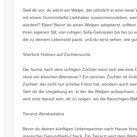
Stell dir vor, du wärst ein Welpe, der plötzlich in eine neue
mit einem Gummistiefel-Liebhaber zusammenzuleben, wenn 
würdest? Eben! Bevor du einen Welpen adoptierst, sollte
ihren eigenen Stil, von ruhigen Sofa-Genossen bis hin zu 
die zu deinem Lebensstil passt, und du wirst sehen, wie g
Sherlock Holmes auf Züchtersuche
Die Suche nach dem richtigen Züchter kann sich wie eine D
ohne ein bisschen Abenteuer? Ein seriöser Züchter ist Gol
Züchter, der nicht nur schicke Fotos hat, sondern auch sei
Sieh dir die Umgebung an, in der die Welpen aufwachsen, u
wird stolz darauf sein, dir zu zeigen, wo die flauschigen B
Tierarzt-Abrakadabra
Bevor du deinen künftigen Lebenspartner nach Hause bringst
magischer Gesundheits-Check. Ein Tierarzt wird dem Welp