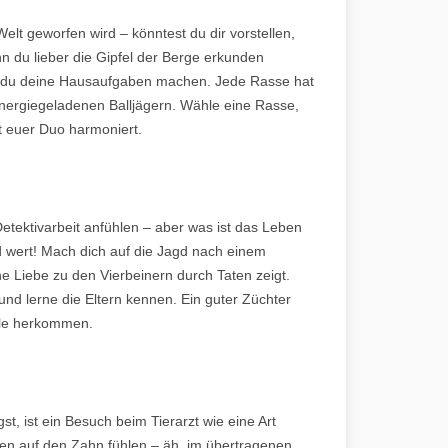
 Welt geworfen wird – könntest du dir vorstellen,
du lieber die Gipfel der Berge erkunden
st du deine Hausaufgaben machen. Jede Rasse hat
energiegeladenen Balljägern. Wähle eine Rasse,
ut euer Duo harmoniert.
etektivarbeit anfühlen – aber was ist das Leben
d wert! Mach dich auf die Jagd nach einem
ne Liebe zu den Vierbeinern durch Taten zeigt.
nd lerne die Eltern kennen. Ein guter Züchter
älle herkommen.
, ist ein Besuch beim Tierarzt wie eine Art
en auf den Zahn fühlen – äh, im übertragenen