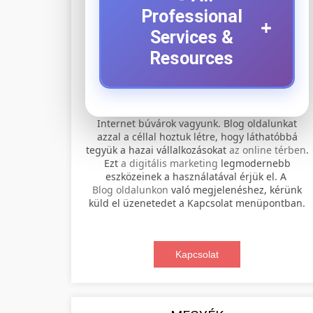
Professional
+
Services &
Resources
⚡ 1. legjobb elektromos
+
Internet búvárok vagyunk. Blog oldalunkat
roller szervíz
azzal a céllal hoztuk létre, hogy láthatóbbá
tegyük a hazai vállalkozásokat
az online térben
.
Professional electric scooter repair and
Ezt
a digitális marketing
legmodernebb
maintenance services. Expert
eszközeinek a használatával érjük el. A
📊 2. online marketing
+
Blog oldalunkon
való megjelenéshez, kérünk
technicians provide quality service for
ügynökség
küld el üzenetedet a Kapcsolat menüpontban.
all major brands and models.
Comprehensive online marketing
Visit Service Center
services including SEO, social media
Kapcsolat
🛴 3. legjobb elektromos
+
management, and digital advertising.
scooter repair shop
roller
Drive growth with data-driven
strategies.
Find the best electric scooters on the