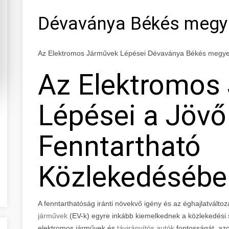
Dévaványa Békés megy
Az Elektromos Járművek Lépései Dévaványa Békés megy
Az Elektromos
Lépései a Jövő
Fenntartható
Közlekedésébe
A fenntarthatóság iránti növekvő igény és az éghajlatvált
járművek
(EV-k) egyre inkább kiemelkednek a közlekedési s
elektromos járművek és
távirányítós autók
fontosságát, azok