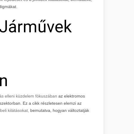
digmákat.
 Járművek
n
zás elleni küzdelem fókuszában
az elektromos
zektorban. Ez a cikk részletesen elemzi az
beli kilátásokat,
bemutatva, hogyan változtatják