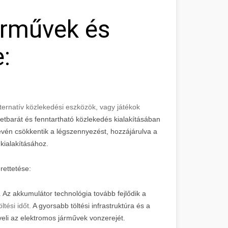
árművek és
:
ernatív közlekedési eszközök, vagy játékok
tbarát és fenntartható közlekedés kialakításában
én csökkentik a légszennyezést, hozzájárulva a
ialakításához.
rettetése:
.
Az akkumulátor technológia tovább fejlődik a
tési időt.
A gyorsabb töltési infrastruktúra és a
eli az elektromos járművek vonzerejét.