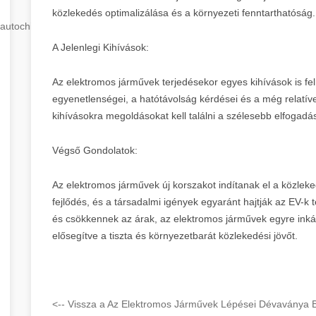
közlekedés optimalizálása és a környezeti fenntarthatóság.
autochip
.hu
A Jelenlegi Kihívások:
Az elektromos járművek terjedésekor egyes kihívások is felm
egyenetlenségei, a hatótávolság kérdései és a még relatí
kihívásokra megoldásokat kell találni a szélesebb elfogadá
Végső Gondolatok:
Az elektromos járművek új korszakot indítanak el a közleke
fejlődés, és a társadalmi igények egyaránt hajtják az EV-k t
és csökkennek az árak, az elektromos járművek egyre ink
elősegítve a tiszta és környezetbarát közlekedési jövőt.
<-- Vissza a Az Elektromos Járművek Lépései Dévaványa B