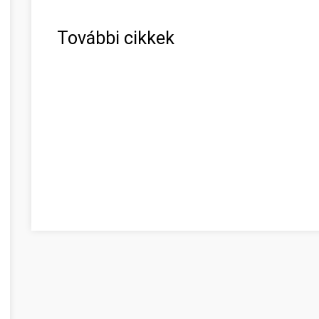
További cikkek
Beszéljünk a webes ügysegéd pozitív oldalairól! Békés me