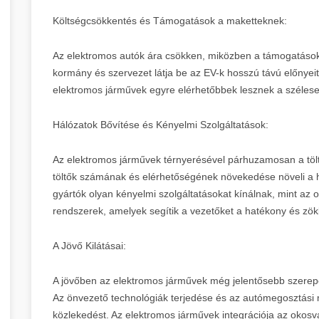
Költségcsökkentés és Támogatások a maketteknek:
Az elektromos autók ára csökken, miközben a támogatás
kormány és szervezet látja be az EV-k hosszú távú előnyeit
elektromos járművek egyre elérhetőbbek lesznek a széle
Hálózatok Bővítése és Kényelmi Szolgáltatások:
Az elektromos járművek térnyerésével párhuzamosan a töltői
töltők számának és elérhetőségének növekedése növeli a 
gyártók olyan kényelmi szolgáltatásokat kínálnak, mint az 
rendszerek, amelyek segítik a vezetőket a hatékony és z
A Jövő Kilátásai:
A jövőben az elektromos járművek még jelentősebb szerepe
Az önvezető technológiák terjedése és az autómegosztási m
közlekedést. Az elektromos járművek integrációja az okosv