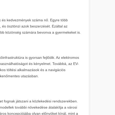
ok és kedvezmények száma nő. Egyre több
, és ösztönzi azok beszerzését. Ezáltal az
sebb közönség számára bevonva a gyermekeket is.
nfrastruktúra is gyorsan fejlődik. Az elektromos
használhatóságot és kényelmet. Továbbá, az EV-
okos töltési alkalmazások és a navigációs
ökkenőmentes utazásban.
t fognak játszani a közlekedési rendszerekben.
odellek további növekedése átalakítja a városi
áros koncepciójába olyan előnyöket kínál, mint a