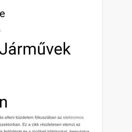
e
e
 Járművek
n
ozás elleni küzdelem fókuszában az
elektromos
zektorban. Ez a cikk részletesen elemzi az
 fejlődését és a jövőbeli kilátásokat, bemutatva,