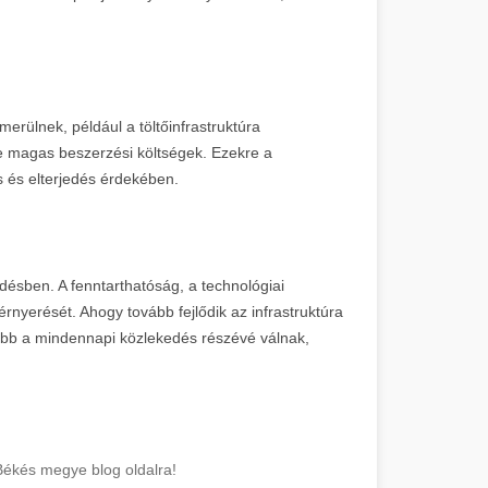
erülnek, például a töltőinfrastruktúra
ve magas beszerzési költségek. Ezekre a
s és elterjedés érdekében.
désben. A fenntarthatóság, a technológiai
érnyerését. Ahogy tovább fejlődik az infrastruktúra
ább a mindennapi közlekedés részévé válnak,
ékés megye blog oldalra!