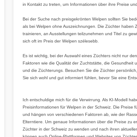
in Kontakt zu treten, um Informationen über ihre Preise un
Bei der Suche nach preisgekrönten Welpen sollten Sie bed
als bei Welpen ohne Auszeichnungen. Die Züchter haben Ze
trainieren, an Ausstellungen teilzunehmen und Titel zu ge
sich oft im Preis der Welpen szélesebb.
Es ist wichtig, bei der Auswahl eines Züchters nicht nur d
Faktoren wie die Qualität der Zuchtstätte, die Gesundheit 
und die Züchterungs. Besuchen Sie die Züchter persönlich, 
Sie sich wohl und gut informiert fühlen, bevor Sie eine Ents
Ich entschuldige mich für die Verwirrung. Als KI-Modell habe
Preisinformationen für Welpen in der Schweiz. Die Preise f
und hängen von verschiedenen Faktoren ab, wie der Rasse,
Elterntiere. Um genaue Informationen über die Preise zu er
Züchter in der Schweiz zu wenden und nach ihren aktuellen
können auch Online-Plattformen und Websites von Züchte