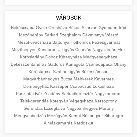
aimarketingugynokseg.hu
Educational resource explaining the
fundamental concepts of goods and services in
quality backlink service
+
💶 6. eus pénzek
VÁROSOK
economics and business. Learn about product
types and service categories.
Békéscsaba
Gyula
Orosháza
Békés
Szarvas
Gyomaendrőd
+
🚀 8. seo ügynökség
Mezőberény
Sarkad
Szeghalom
Dévaványa
Vésztő
en.wikipedia.org
economic concepts
Mezőkovácsháza
Battonya
Tótkomlós
Füzesgyarmat
Expert search engine optimization services to
Mezőhegyes
Kondoros
Újkígyós
Csorvás
Nagyszénás
Elek
improve your website's visibility and organic
+
Körösladány
Doboz
Kétegyháza
Medgyesegyháza
💎 9. mellplasztika
traffic. Technical SEO, content optimization,
Békésszentandrás
Gádoros
Kunágota
Csanádapáca
Okány
and more.
Professional breast augmentation services
Köröstarcsa
Szabadkígyós
Békéssámson
Magyarbánhegyes
with experienced surgeons. Learn about
Bucsa
Méhkerék
Kevermes
+
✨ 10. hasplasztika
onlinemarketing101.biz
Dombegyház
Kaszaper
Csabacsűd
Lőkösháza
procedures, recovery, and consultation options
Pusztaföldvár
Zsadány
Sarkadkeresztúr
Nagykamarás
for cosmetic enhancement.
Expert tummy tuck procedures to achieve a
search optimization experts
Telekgerendás
Kötegyán
Végegyháza
Kétsoprony
flatter, more toned abdomen. Consultation
+
👁️ szemhejplasztika
Gerendás
Ecsegfalva
Nagybánhegyes
Murony
szeptest.com
cosmetic breast surgery
with certified plastic surgeons and
Medgyesbodzás
Mezőgyán
Kamut
Bélmegyer
Biharugra
comprehensive aftercare.
Professional blepharoplasty procedures to
Almáskamarás
Kardoskút
refresh your appearance. Upper and lower
📈 Paciensek Számának
+
szeptest.com