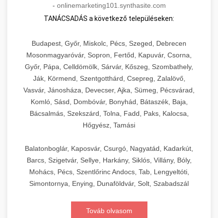
-
onlinemarketing101.synthasite.com
TANÁCSADÁS a következő településeken:
Budapest, Győr, Miskolc, Pécs, Szeged, Debrecen
Mosonmagyaróvár, Sopron, Fertőd, Kapuvár, Csorna,
Győr, Pápa, Celldömölk, Sárvár, Kőszeg, Szombathely,
Ják, Körmend, Szentgotthárd, Csepreg, Zalalövő,
Vasvár, Jánosháza, Devecser, Ajka, Sümeg, Pécsvárad,
Komló, Sásd, Dombóvár, Bonyhád, Bátaszék, Baja,
Bácsalmás, Szekszárd, Tolna, Fadd, Paks, Kalocsa,
Hőgyész, Tamási
Balatonboglár, Kaposvár, Csurgó, Nagyatád, Kadarkút,
Barcs, Szigetvár, Sellye, Harkány, Siklós, Villány, Bóly,
Mohács, Pécs, Szentlőrinc Andocs, Tab, Lengyeltóti,
Simontornya, Enying, Dunaföldvár, Solt, Szabadszál
Továb olvasom