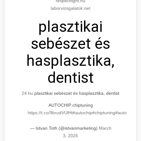
respectfight.hu
laborvizsgalatok.net
plasztikai
sebészet és
hasplasztika,
dentist
24.hu
plasztikai sebészet és hasplasztika, dentist
AUTOCHIP chiptuning
https://t.co/9brudVUlHt
#autochip
#chiptuning
#autochip
.hu
— Istvan Toth (@istvanmarketing)
March
3, 2026