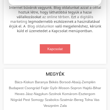
⚡ 1. legjobb elektromos roller
+
Internet búvárok vagyunk. Blog oldalunkat azzal a céllal
szervíz
hoztuk létre, hogy láthatóbbá tegyük a hazai
vállalkozásokat
az online térben
. Ezt
a digitális
Professional electric scooter repair and
marketing
legmodernebb eszközeinek a használatával
maintenance services. Expert technicians
érjük el. A
Blog oldalunkon
való megjelenéshez, kérünk
📊 2. online marketing
+
küld el üzenetedet a Kapcsolat menüpontban.
provide quality service for all major brands and
ügynökség
models.
Comprehensive online marketing services
Kapcsolat
Visit Service Center
scooter repair shop
including SEO, social media management, and
+
🛴 3. legjobb elektromos roller
digital advertising. Drive growth with data-
driven strategies.
Find the best electric scooters on the market.
Compare top models, features, and prices to
+
MEGYÉK
🔗 4. prémium linképítés
aimarketingugynokseg.hu
make an informed purchase decision.
Bács-Kiskun
Baranya
Békés
Borsod-Abaúj-Zemplén
High-quality backlink acquisition services to
digital agency services
Budapest
Csongrád
Fejér
Győr-Moson-Sopron
Hajdú-Bihar
View Top Models
e-scooter reviews
boost your website's authority and search
Heves
Jász-Nagykun-Szolnok
Komárom-Esztergom
📦 5. termékek és
+
engine rankings. White-hat techniques only.
Nógrád
Pest
Somogy
szolgáltatások
Szabolcs-Szatmár-Bereg
Tolna
Vas
Veszprém
Zala