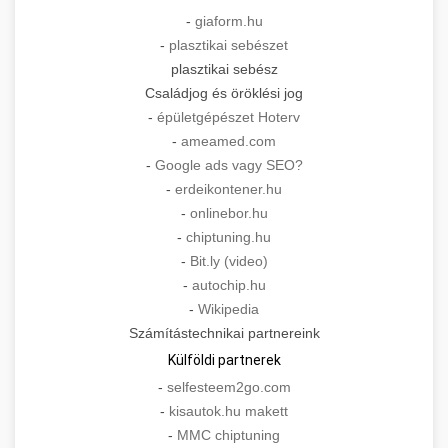
-
giaform.hu
-
plasztikai sebészet
plasztikai sebész
Családjog és öröklési jog
-
épületgépészet Hoterv
-
ameamed.com
-
Google ads vagy SEO?
-
erdeikontener.hu
-
onlinebor.hu
-
chiptuning.hu
-
Bit.ly (video)
-
autochip.hu
-
Wikipedia
Számítástechnikai partnereink
Külföldi partnerek
-
selfesteem2go.com
-
kisautok.hu makett
-
MMC chiptuning