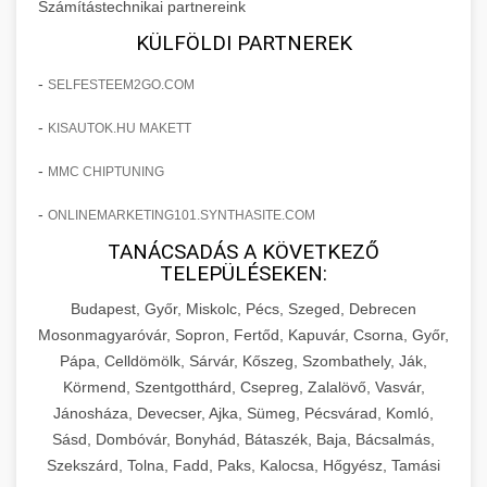
Számítástechnikai partnereink
KÜLFÖLDI PARTNEREK
-
SELFESTEEM2GO.COM
-
KISAUTOK.HU MAKETT
-
MMC CHIPTUNING
-
ONLINEMARKETING101.SYNTHASITE.COM
TANÁCSADÁS A KÖVETKEZŐ
TELEPÜLÉSEKEN:
Budapest, Győr, Miskolc, Pécs, Szeged, Debrecen
Mosonmagyaróvár, Sopron, Fertőd, Kapuvár, Csorna, Győr,
Pápa, Celldömölk, Sárvár, Kőszeg, Szombathely, Ják,
Körmend, Szentgotthárd, Csepreg, Zalalövő, Vasvár,
Jánosháza, Devecser, Ajka, Sümeg, Pécsvárad, Komló,
Sásd, Dombóvár, Bonyhád, Bátaszék, Baja, Bácsalmás,
Szekszárd, Tolna, Fadd, Paks, Kalocsa, Hőgyész, Tamási