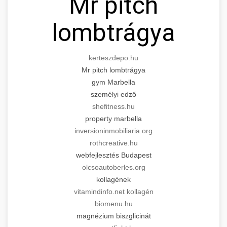
Mr pitch
lombtrágya
kerteszdepo.hu
Mr pitch lombtrágya
gym Marbella
személyi edző
shefitness.hu
property marbella
inversioninmobiliaria.org
rothcreative.hu
webfejlesztés Budapest
olcsoautoberles.org
kollagének
vitamindinfo.net kollagén
biomenu.hu
magnézium biszglicinát