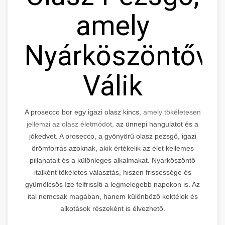
amely
Nyárköszöntővé
Válik
A prosecco bor egy igazi olasz kincs,
amely tökéletesen
jellemzi az olasz életmódot,
az ünnepi hangulatot és a
jókedvet. A prosecco, a gyönyörű olasz pezsgő, igazi
örömforrás azoknak, akik értékelik az élet kellemes
pillanatait és a különleges alkalmakat. Nyárköszöntő
italként tökéletes választás, hiszen frissessége és
gyümölcsös íze felfrissíti a legmelegebb napokon is. Az
ital nemcsak magában, hanem különböző koktélok és
alkotások részeként is élvezhető.