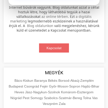
⚡ 1. legjobb elektromos roller
+
Internet búvárok vagyunk. Blog oldalunkat azzal a céllal
szervíz
hoztuk létre, hogy láthatóbbá tegyük a hazai
vállalkozásokat
az online térben
. Ezt
a digitális
Professional electric scooter repair and
marketing
legmodernebb eszközeinek a használatával
maintenance services. Expert technicians
érjük el. A
Blog oldalunkon
való megjelenéshez, kérünk
📊 2. online marketing
+
küld el üzenetedet a Kapcsolat menüpontban.
provide quality service for all major brands and
ügynökség
models.
Comprehensive online marketing services
Kapcsolat
Visit Service Center
scooter repair shop
including SEO, social media management, and
+
🛴 3. legjobb elektromos roller
digital advertising. Drive growth with data-
driven strategies.
Find the best electric scooters on the market.
Compare top models, features, and prices to
+
MEGYÉK
🔗 4. prémium linképítés
aimarketingugynokseg.hu
make an informed purchase decision.
Bács-Kiskun
Baranya
Békés
Borsod-Abaúj-Zemplén
High-quality backlink acquisition services to
digital agency services
Budapest
Csongrád
Fejér
Győr-Moson-Sopron
Hajdú-Bihar
View Top Models
e-scooter reviews
boost your website's authority and search
Heves
Jász-Nagykun-Szolnok
Komárom-Esztergom
📦 5. termékek és
+
engine rankings. White-hat techniques only.
Nógrád
Pest
Somogy
szolgáltatások
Szabolcs-Szatmár-Bereg
Tolna
Vas
Veszprém
Zala