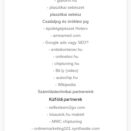
-
giaform.hu
-
plasztikai sebészet
plasztikai sebész
Családjog és öröklési jog
-
épületgépészet Hoterv
-
ameamed.com
-
Google ads vagy SEO?
-
erdeikontener.hu
-
onlinebor.hu
-
chiptuning.hu
-
Bit.ly (video)
-
autochip.hu
-
Wikipedia
Számítástechnikai partnereink
Külföldi partnerek
-
selfesteem2go.com
-
kisautok.hu makett
-
MMC chiptuning
-
onlinemarketing101.synthasite.com