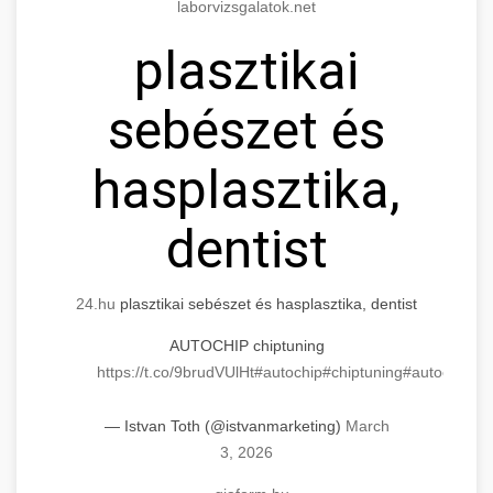
laborvizsgalatok.net
plasztikai
sebészet és
hasplasztika,
dentist
24.hu
plasztikai sebészet és hasplasztika, dentist
AUTOCHIP chiptuning
https://t.co/9brudVUlHt
#autochip
#chiptuning
#autochip
.hu
— Istvan Toth (@istvanmarketing)
March
3, 2026