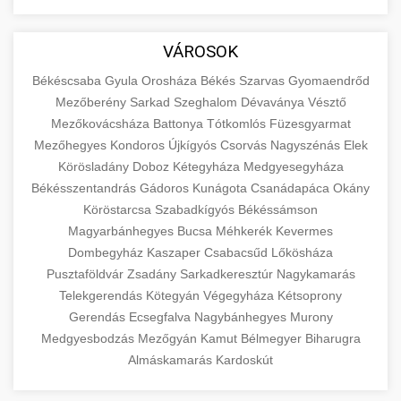
aimarketingugynokseg.hu
Educational resource explaining the
fundamental concepts of goods and services in
quality backlink service
+
💶 6. eus pénzek
VÁROSOK
economics and business. Learn about product
types and service categories.
Békéscsaba
Gyula
Orosháza
Békés
Szarvas
Gyomaendrőd
+
🚀 8. seo ügynökség
Mezőberény
Sarkad
Szeghalom
Dévaványa
Vésztő
en.wikipedia.org
economic concepts
Mezőkovácsháza
Battonya
Tótkomlós
Füzesgyarmat
Expert search engine optimization services to
Mezőhegyes
Kondoros
Újkígyós
Csorvás
Nagyszénás
Elek
improve your website's visibility and organic
+
Körösladány
Doboz
Kétegyháza
Medgyesegyháza
💎 9. mellplasztika
traffic. Technical SEO, content optimization,
Békésszentandrás
Gádoros
Kunágota
Csanádapáca
Okány
and more.
Professional breast augmentation services
Köröstarcsa
Szabadkígyós
Békéssámson
Magyarbánhegyes
with experienced surgeons. Learn about
Bucsa
Méhkerék
Kevermes
+
✨ 10. hasplasztika
onlinemarketing101.biz
Dombegyház
Kaszaper
Csabacsűd
Lőkösháza
procedures, recovery, and consultation options
Pusztaföldvár
Zsadány
Sarkadkeresztúr
Nagykamarás
for cosmetic enhancement.
Expert tummy tuck procedures to achieve a
search optimization experts
Telekgerendás
Kötegyán
Végegyháza
Kétsoprony
flatter, more toned abdomen. Consultation
+
👁️ szemhejplasztika
Gerendás
Ecsegfalva
Nagybánhegyes
Murony
szeptest.com
cosmetic breast surgery
with certified plastic surgeons and
Medgyesbodzás
Mezőgyán
Kamut
Bélmegyer
Biharugra
comprehensive aftercare.
Professional blepharoplasty procedures to
Almáskamarás
Kardoskút
refresh your appearance. Upper and lower
📈 Paciensek Számának
+
szeptest.com