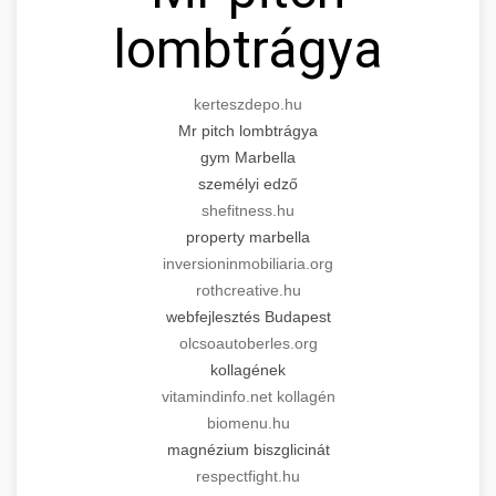
lombtrágya
kerteszdepo.hu
Mr pitch lombtrágya
gym Marbella
személyi edző
shefitness.hu
property marbella
inversioninmobiliaria.org
rothcreative.hu
webfejlesztés Budapest
olcsoautoberles.org
kollagének
vitamindinfo.net kollagén
biomenu.hu
magnézium biszglicinát
respectfight.hu