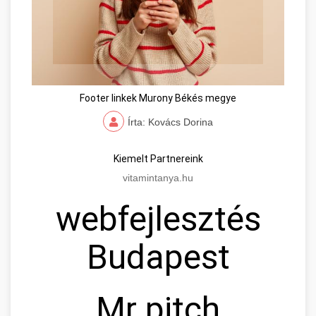
Footer linkek Murony Békés megye
Írta: Kovács Dorina
Kiemelt Partnereink
vitamintanya.hu
webfejlesztés
Budapest
Mr pitch