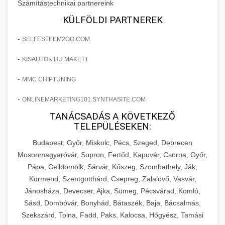
Számítástechnikai partnereink
KÜLFÖLDI PARTNEREK
-
SELFESTEEM2GO.COM
-
KISAUTOK.HU MAKETT
-
MMC CHIPTUNING
-
ONLINEMARKETING101.SYNTHASITE.COM
TANÁCSADÁS A KÖVETKEZŐ
TELEPÜLÉSEKEN:
Budapest, Győr, Miskolc, Pécs, Szeged, Debrecen
Mosonmagyaróvár, Sopron, Fertőd, Kapuvár, Csorna, Győr,
Pápa, Celldömölk, Sárvár, Kőszeg, Szombathely, Ják,
Körmend, Szentgotthárd, Csepreg, Zalalövő, Vasvár,
Jánosháza, Devecser, Ajka, Sümeg, Pécsvárad, Komló,
Sásd, Dombóvár, Bonyhád, Bátaszék, Baja, Bácsalmás,
Szekszárd, Tolna, Fadd, Paks, Kalocsa, Hőgyész, Tamási