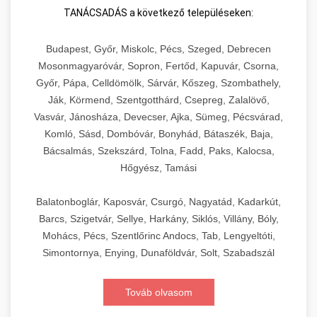
TANÁCSADÁS a következő településeken:
Budapest, Győr, Miskolc, Pécs, Szeged, Debrecen
Mosonmagyaróvár, Sopron, Fertőd, Kapuvár, Csorna,
Győr, Pápa, Celldömölk, Sárvár, Kőszeg, Szombathely,
Ják, Körmend, Szentgotthárd, Csepreg, Zalalövő,
Vasvár, Jánosháza, Devecser, Ajka, Sümeg, Pécsvárad,
Komló, Sásd, Dombóvár, Bonyhád, Bátaszék, Baja,
Bácsalmás, Szekszárd, Tolna, Fadd, Paks, Kalocsa,
Hőgyész, Tamási
Balatonboglár, Kaposvár, Csurgó, Nagyatád, Kadarkút,
Barcs, Szigetvár, Sellye, Harkány, Siklós, Villány, Bóly,
Mohács, Pécs, Szentlőrinc Andocs, Tab, Lengyeltóti,
Simontornya, Enying, Dunaföldvár, Solt, Szabadszál
Továb olvasom