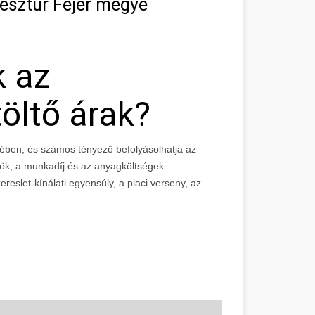
resztúr Fejér megye
k az
öltő árak?
ében, és számos tényező befolyásolhatja az
zök, a munkadíj és az anyagköltségek
reslet-kínálati egyensúly, a piaci verseny, az