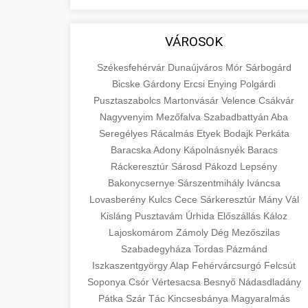
aimarketingugynokseg.hu
fundamental concepts of goods and
+
💶 6. eus pénzek
services in economics and business.
quality backlink service
VÁROSOK
Learn about product types and service
+
🚀 8. seo ügynökség
categories.
Székesfehérvár
Dunaújváros
Mór
Sárbogárd
Bicske
Gárdony
Ercsi
Enying
Polgárdi
Expert search engine optimization
en.wikipedia.org
Pusztaszabolcs
Martonvásár
Velence
Csákvár
services to improve your website's
Nagyvenyim
Mezőfalva
Szabadbattyán
Aba
+
💎 9. mellplasztika
economic concepts
visibility and organic traffic. Technical
Seregélyes
Rácalmás
Etyek
Bodajk
Perkáta
SEO, content optimization, and more.
Baracska
Adony
Kápolnásnyék
Baracs
Professional breast augmentation
Ráckeresztúr
Sárosd
Pákozd
Lepsény
services with experienced surgeons.
+
✨ 10. hasplasztika
Bakonycsernye
onlinemarketing101.biz
Sárszentmihály
Iváncsa
Learn about procedures, recovery, and
Lovasberény
Kulcs
Cece
Sárkeresztúr
Mány
Vál
consultation options for cosmetic
Expert tummy tuck procedures to
search optimization experts
Kisláng
Pusztavám
Úrhida
Előszállás
Káloz
enhancement.
achieve a flatter, more toned
+
Lajoskomárom
Zámoly
Dég
Mezőszilas
👁️ szemhejplasztika
abdomen. Consultation with certified
Szabadegyháza
Tordas
Pázmánd
szeptest.com
plastic surgeons and comprehensive
Professional blepharoplasty
Iszkaszentgyörgy
Alap
Fehérvárcsurgó
Felcsút
aftercare.
Soponya
Csór
procedures to refresh your
cosmetic breast surgery
Vértesacsa
Besnyő
Nádasdladány
📈 Paciensek Számának
+
Pátka
Szár
Tác
Kincsesbánya
Magyaralmás
appearance. Upper and lower eyelid
Növelése