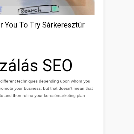
r You To Try Sárkeresztúr
izálás SEO
f different techniques depending upon whom you
r promote your business, but that doesn't mean that
ite and then refine your
keresőmarketing plan