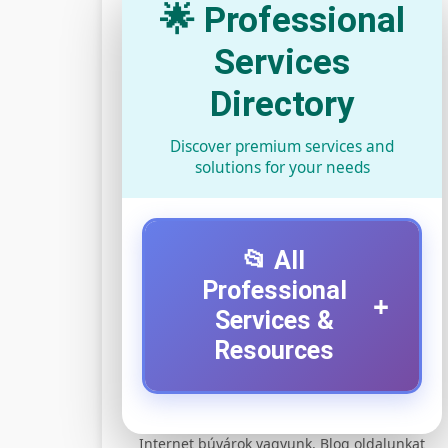
🌟 Professional
Services
Directory
Discover premium services and
solutions for your needs
📂 All
Professional
+
Services &
Resources
⚡ 1. legjobb elektromos
+
Internet búvárok vagyunk. Blog oldalunkat
roller szervíz