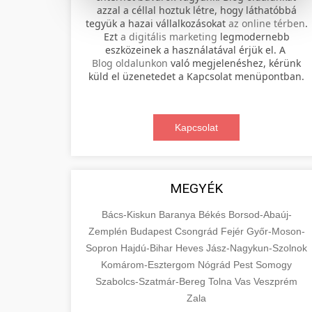
azzal a céllal hoztuk létre, hogy láthatóbbá
tegyük a hazai vállalkozásokat
az online térben
.
Professional electric scooter repair and
Ezt
a digitális marketing
legmodernebb
maintenance services. Expert
eszközeinek a használatával érjük el. A
📊 2. online marketing
+
Blog oldalunkon
való megjelenéshez, kérünk
technicians provide quality service for
ügynökség
küld el üzenetedet a Kapcsolat menüpontban.
all major brands and models.
Comprehensive online marketing
Visit Service Center
services including SEO, social media
Kapcsolat
🛴 3. legjobb elektromos
+
management, and digital advertising.
scooter repair shop
roller
Drive growth with data-driven
strategies.
Find the best electric scooters on the
MEGYÉK
market. Compare top models, features,
+
🔗 4. prémium linképítés
aimarketingugynokseg.hu
and prices to make an informed
Bács-Kiskun
Baranya
Békés
Borsod-Abaúj-
purchase decision.
Zemplén
Budapest
Csongrád
Fejér
Győr-Moson-
High-quality backlink acquisition
digital agency services
Sopron
Hajdú-Bihar
Heves
Jász-Nagykun-Szolnok
services to boost your website's
📦 5. termékek és
+
Komárom-Esztergom
View Top Models
Nógrád
Pest
Somogy
authority and search engine rankings.
szolgáltatások
Szabolcs-Szatmár-Bereg
Tolna
Vas
Veszprém
White-hat techniques only.
e-scooter reviews
Zala
Educational resource explaining the