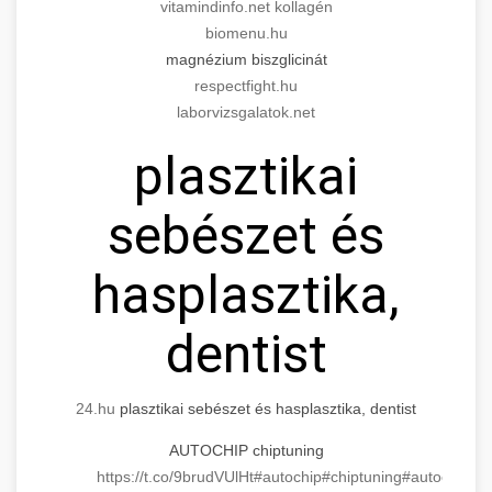
vitamindinfo.net kollagén
biomenu.hu
magnézium biszglicinát
respectfight.hu
laborvizsgalatok.net
plasztikai
sebészet és
hasplasztika,
dentist
24.hu
plasztikai sebészet és hasplasztika, dentist
AUTOCHIP chiptuning
https://t.co/9brudVUlHt
#autochip
#chiptuning
#autochip
.hu