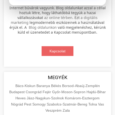
⚡ 1. legjobb elektromos roller
+
Internet búvárok vagyunk. Blog oldalunkat azzal a céllal
szervíz
hoztuk létre, hogy láthatóbbá tegyük a hazai
vállalkozásokat
az online térben
. Ezt
a digitális
Professional electric scooter repair and
marketing
legmodernebb eszközeinek a használatával
maintenance services. Expert technicians
érjük el. A
Blog oldalunkon
való megjelenéshez, kérünk
📊 2. online marketing
+
küld el üzenetedet a Kapcsolat menüpontban.
provide quality service for all major brands and
ügynökség
models.
Comprehensive online marketing services
Kapcsolat
Visit Service Center
scooter repair shop
including SEO, social media management, and
+
🛴 3. legjobb elektromos roller
digital advertising. Drive growth with data-
driven strategies.
Find the best electric scooters on the market.
Compare top models, features, and prices to
+
MEGYÉK
🔗 4. prémium linképítés
aimarketingugynokseg.hu
make an informed purchase decision.
Bács-Kiskun
Baranya
Békés
Borsod-Abaúj-Zemplén
High-quality backlink acquisition services to
digital agency services
Budapest
Csongrád
Fejér
Győr-Moson-Sopron
Hajdú-Bihar
View Top Models
e-scooter reviews
boost your website's authority and search
Heves
Jász-Nagykun-Szolnok
Komárom-Esztergom
📦 5. termékek és
+
engine rankings. White-hat techniques only.
Nógrád
Pest
Somogy
szolgáltatások
Szabolcs-Szatmár-Bereg
Tolna
Vas
Veszprém
Zala