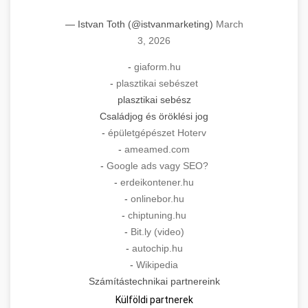
— Istvan Toth (@istvanmarketing)
March
3, 2026
-
giaform.hu
-
plasztikai sebészet
plasztikai sebész
Családjog és öröklési jog
-
épületgépészet Hoterv
-
ameamed.com
-
Google ads vagy SEO?
-
erdeikontener.hu
-
onlinebor.hu
-
chiptuning.hu
-
Bit.ly (video)
-
autochip.hu
-
Wikipedia
Számítástechnikai partnereink
Külföldi partnerek