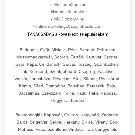
-
selfesteem2go.com
-
kisautok.hu makett
-
MMC chiptuning
-
onlinemarketing101.synthasite.com
TANÁCSADÁS a következő településeken:
Budapest, Győr, Miskolc, Pécs, Szeged, Debrecen
Mosonmagyaróvár, Sopron, Fertőd, Kapuvár, Csorna,
Győr, Pápa, Celldömölk, Sárvár, Kőszeg, Szombathely,
Ják, Körmend, Szentgotthárd, Csepreg, Zalalövő,
Vasvár, Jánosháza, Devecser, Ajka, Sümeg, Pécsvárad,
Komló, Sásd, Dombóvár, Bonyhád, Bátaszék, Baja,
Bácsalmás, Szekszárd, Tolna, Fadd, Paks, Kalocsa,
Hőgyész, Tamási
Balatonboglár, Kaposvár, Csurgó, Nagyatád, Kadarkút,
Barcs, Szigetvár, Sellye, Harkány, Siklós, Villány, Bóly,
Mohács, Pécs, Szentlőrinc Andocs, Tab, Lengyeltóti,