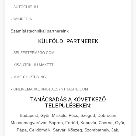
-
AUTOCHIP.HU
-
WIKIPEDIA
Számítástechnikai partnereink
KÜLFÖLDI PARTNEREK
-
SELFESTEEM2GO.COM
-
KISAUTOK.HU MAKETT
-
MMC CHIPTUNING
-
ONLINEMARKETING101.SYNTHASITE.COM
TANÁCSADÁS A KÖVETKEZŐ
TELEPÜLÉSEKEN:
Budapest, Győr, Miskolc, Pécs, Szeged, Debrecen
Mosonmagyaróvár, Sopron, Fertőd, Kapuvár, Csorna, Győr,
Pápa, Celldömölk, Sárvár, Kőszeg, Szombathely, Ják,