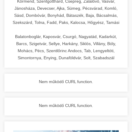
Körmend, Szentgotthárd, Csepreg, Zalalövő, Vasvár,
Jánosháza, Devecser, Ajka, Sümeg, Pécsvárad, Komló,
Sásd, Dombóvár, Bonyhád, Bátaszék, Baja, Bácsalmás,
Szekszárd, Tolna, Fadd, Paks, Kalocsa, Hőgyész, Tamási
Balatonboglár, Kaposvár, Csurgó, Nagyatád, Kadarkút,
Barcs, Szigetvár, Sellye, Harkány, Siklós, Villány, Bóly,
Mohács, Pécs, Szentlőrinc Andocs, Tab, Lengyeltóti,
Simontornya, Enying, Dunaföldvár, Solt, Szabadszál
Nem működő CURL function.
Nem működő CURL function.