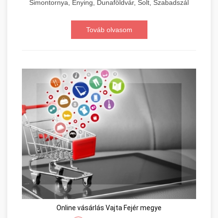
Simontornya, Enying, Dunaföldvár, Solt, Szabadszál
Továb olvasom
Online vásárlás Vajta Fejér megye