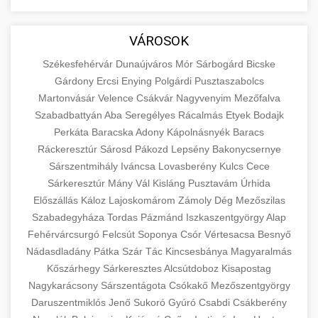
aimarketingugynokseg.hu
Educational resource explaining the
fundamental concepts of goods and services in
quality backlink service
+
💶 6. eus pénzek
VÁROSOK
economics and business. Learn about product
types and service categories.
Székesfehérvár
Dunaújváros
Mór
Sárbogárd
Bicske
+
🚀 8. seo ügynökség
Gárdony
Ercsi
Enying
Polgárdi
Pusztaszabolcs
en.wikipedia.org
economic concepts
Martonvásár
Velence
Csákvár
Nagyvenyim
Mezőfalva
Expert search engine optimization services to
Szabadbattyán
Aba
Seregélyes
Rácalmás
Etyek
Bodajk
improve your website's visibility and organic
+
Perkáta
Baracska
Adony
Kápolnásnyék
Baracs
💎 9. mellplasztika
traffic. Technical SEO, content optimization,
Ráckeresztúr
Sárosd
Pákozd
Lepsény
Bakonycsernye
and more.
Professional breast augmentation services
Sárszentmihály
Iváncsa
Lovasberény
Kulcs
Cece
Sárkeresztúr
with experienced surgeons. Learn about
Mány
Vál
Kisláng
Pusztavám
Úrhida
+
✨ 10. hasplasztika
onlinemarketing101.biz
Előszállás
Káloz
Lajoskomárom
Zámoly
Dég
Mezőszilas
procedures, recovery, and consultation options
Szabadegyháza
Tordas
Pázmánd
Iszkaszentgyörgy
Alap
for cosmetic enhancement.
Expert tummy tuck procedures to achieve a
search optimization experts
Fehérvárcsurgó
Felcsút
Soponya
Csór
Vértesacsa
Besnyő
flatter, more toned abdomen. Consultation
+
👁️ szemhejplasztika
Nádasdladány
Pátka
Szár
Tác
Kincsesbánya
Magyaralmás
szeptest.com
cosmetic breast surgery
with certified plastic surgeons and
Kőszárhegy
Sárkeresztes
Alcsútdoboz
Kisapostag
comprehensive aftercare.
Professional blepharoplasty procedures to
Nagykarácsony
Sárszentágota
Csókakő
Mezőszentgyörgy
refresh your appearance. Upper and lower
Daruszentmiklós
Jenő
Sukoró
Gyúró
Csabdi
Csákberény
📈 Paciensek Számának
+
szeptest.com