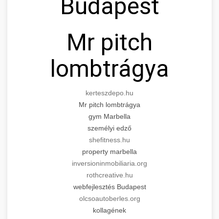
Budapest
Mr pitch
lombtrágya
kerteszdepo.hu
Mr pitch lombtrágya
gym Marbella
személyi edző
shefitness.hu
property marbella
inversioninmobiliaria.org
rothcreative.hu
webfejlesztés Budapest
olcsoautoberles.org
kollagének