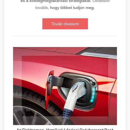
és a költségmegtakarítási stratégiákat.
Olvasson
tovább,
hogy többet tudjon meg.
Továb olvasom