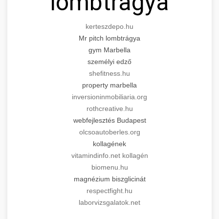
lombtrágya
kerteszdepo.hu
Mr pitch lombtrágya
gym Marbella
személyi edző
shefitness.hu
property marbella
inversioninmobiliaria.org
rothcreative.hu
webfejlesztés Budapest
olcsoautoberles.org
kollagének
vitamindinfo.net kollagén
biomenu.hu
magnézium biszglicinát
respectfight.hu
laborvizsgalatok.net