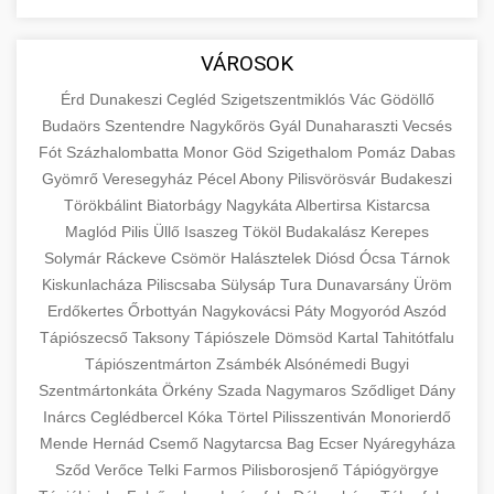
aimarketingugynokseg.hu
Educational resource explaining the
fundamental concepts of goods and services in
quality backlink service
+
💶 6. eus pénzek
VÁROSOK
economics and business. Learn about product
types and service categories.
Érd
Dunakeszi
Cegléd
Szigetszentmiklós
Vác
Gödöllő
+
🚀 8. seo ügynökség
Budaörs
Szentendre
Nagykőrös
Gyál
Dunaharaszti
Vecsés
en.wikipedia.org
economic concepts
Fót
Százhalombatta
Monor
Göd
Szigethalom
Pomáz
Dabas
Expert search engine optimization services to
Gyömrő
Veresegyház
Pécel
Abony
Pilisvörösvár
Budakeszi
improve your website's visibility and organic
+
Törökbálint
Biatorbágy
Nagykáta
Albertirsa
Kistarcsa
💎 9. mellplasztika
traffic. Technical SEO, content optimization,
Maglód
Pilis
Üllő
Isaszeg
Tököl
Budakalász
Kerepes
and more.
Professional breast augmentation services
Solymár
Ráckeve
Csömör
Halásztelek
Diósd
Ócsa
Tárnok
Kiskunlacháza
with experienced surgeons. Learn about
Piliscsaba
Sülysáp
Tura
Dunavarsány
Üröm
+
✨ 10. hasplasztika
onlinemarketing101.biz
Erdőkertes
Őrbottyán
Nagykovácsi
Páty
Mogyoród
Aszód
procedures, recovery, and consultation options
Tápiószecső
Taksony
Tápiószele
Dömsöd
Kartal
Tahitótfalu
for cosmetic enhancement.
Expert tummy tuck procedures to achieve a
search optimization experts
Tápiószentmárton
Zsámbék
Alsónémedi
Bugyi
flatter, more toned abdomen. Consultation
+
👁️ szemhejplasztika
Szentmártonkáta
Örkény
Szada
Nagymaros
Sződliget
Dány
szeptest.com
cosmetic breast surgery
with certified plastic surgeons and
Inárcs
Ceglédbercel
Kóka
Törtel
Pilisszentiván
Monorierdő
comprehensive aftercare.
Professional blepharoplasty procedures to
Mende
Hernád
Csemő
Nagytarcsa
Bag
Ecser
Nyáregyháza
refresh your appearance. Upper and lower
Sződ
Verőce
Telki
Farmos
Pilisborosjenő
Tápiógyörgye
📈 Paciensek Számának
+
szeptest.com