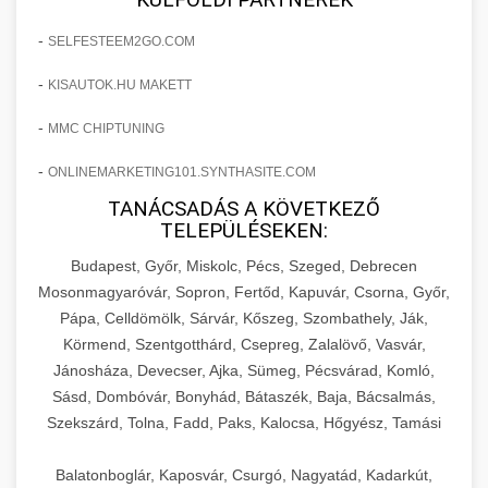
-
SELFESTEEM2GO.COM
-
KISAUTOK.HU MAKETT
-
MMC CHIPTUNING
-
ONLINEMARKETING101.SYNTHASITE.COM
TANÁCSADÁS A KÖVETKEZŐ
TELEPÜLÉSEKEN:
Budapest, Győr, Miskolc, Pécs, Szeged, Debrecen
Mosonmagyaróvár, Sopron, Fertőd, Kapuvár, Csorna, Győr,
Pápa, Celldömölk, Sárvár, Kőszeg, Szombathely, Ják,
Körmend, Szentgotthárd, Csepreg, Zalalövő, Vasvár,
Jánosháza, Devecser, Ajka, Sümeg, Pécsvárad, Komló,
Sásd, Dombóvár, Bonyhád, Bátaszék, Baja, Bácsalmás,
Szekszárd, Tolna, Fadd, Paks, Kalocsa, Hőgyész, Tamási
Balatonboglár, Kaposvár, Csurgó, Nagyatád, Kadarkút,