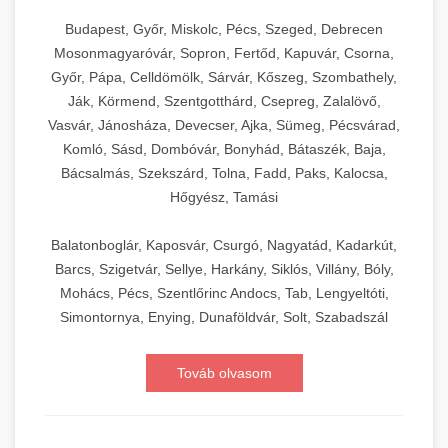
Budapest, Győr, Miskolc, Pécs, Szeged, Debrecen
Mosonmagyaróvár, Sopron, Fertőd, Kapuvár, Csorna,
Győr, Pápa, Celldömölk, Sárvár, Kőszeg, Szombathely,
Ják, Körmend, Szentgotthárd, Csepreg, Zalalövő,
Vasvár, Jánosháza, Devecser, Ajka, Sümeg, Pécsvárad,
Komló, Sásd, Dombóvár, Bonyhád, Bátaszék, Baja,
Bácsalmás, Szekszárd, Tolna, Fadd, Paks, Kalocsa,
Hőgyész, Tamási
Balatonboglár, Kaposvár, Csurgó, Nagyatád, Kadarkút,
Barcs, Szigetvár, Sellye, Harkány, Siklós, Villány, Bóly,
Mohács, Pécs, Szentlőrinc Andocs, Tab, Lengyeltóti,
Simontornya, Enying, Dunaföldvár, Solt, Szabadszál
Továb olvasom