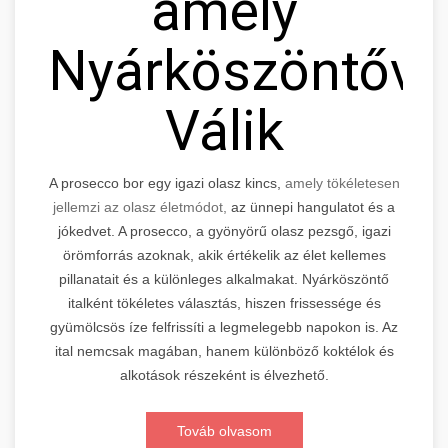
amely
Nyárköszöntővé
Válik
A prosecco bor egy igazi olasz kincs,
amely tökéletesen
jellemzi az olasz életmódot,
az ünnepi hangulatot és a
jókedvet. A prosecco, a gyönyörű olasz pezsgő, igazi
örömforrás azoknak, akik értékelik az élet kellemes
pillanatait és a különleges alkalmakat. Nyárköszöntő
italként tökéletes választás, hiszen frissessége és
gyümölcsös íze felfrissíti a legmelegebb napokon is. Az
ital nemcsak magában, hanem különböző koktélok és
alkotások részeként is élvezhető.
Továb olvasom