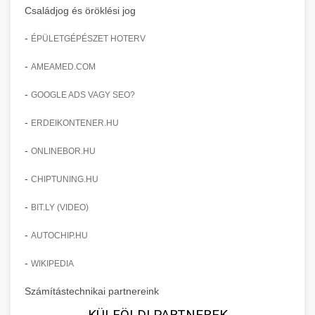
Családjog és öröklési jog
-
ÉPÜLETGÉPÉSZET HOTERV
-
AMEAMED.COM
-
GOOGLE ADS VAGY SEO?
-
ERDEIKONTENER.HU
-
ONLINEBOR.HU
-
CHIPTUNING.HU
-
BIT.LY (VIDEO)
-
AUTOCHIP.HU
-
WIKIPEDIA
Számítástechnikai partnereink
KÜLFÖLDI PARTNEREK