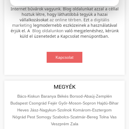
⚡ 1. legjobb elektromos roller
+
Internet búvárok vagyunk. Blog oldalunkat azzal a céllal
szervíz
hoztuk létre, hogy láthatóbbá tegyük a hazai
vállalkozásokat
az online térben
. Ezt
a digitális
Professional electric scooter repair and
marketing
legmodernebb eszközeinek a használatával
maintenance services. Expert technicians
érjük el. A
Blog oldalunkon
való megjelenéshez, kérünk
📊 2. online marketing
+
küld el üzenetedet a Kapcsolat menüpontban.
provide quality service for all major brands and
ügynökség
models.
Comprehensive online marketing services
Kapcsolat
Visit Service Center
scooter repair shop
including SEO, social media management, and
+
🛴 3. legjobb elektromos roller
digital advertising. Drive growth with data-
driven strategies.
Find the best electric scooters on the market.
Compare top models, features, and prices to
+
MEGYÉK
🔗 4. prémium linképítés
aimarketingugynokseg.hu
make an informed purchase decision.
Bács-Kiskun
Baranya
Békés
Borsod-Abaúj-Zemplén
High-quality backlink acquisition services to
digital agency services
Budapest
Csongrád
Fejér
Győr-Moson-Sopron
Hajdú-Bihar
View Top Models
e-scooter reviews
boost your website's authority and search
Heves
Jász-Nagykun-Szolnok
Komárom-Esztergom
📦 5. termékek és
+
engine rankings. White-hat techniques only.
Nógrád
Pest
Somogy
szolgáltatások
Szabolcs-Szatmár-Bereg
Tolna
Vas
Veszprém
Zala