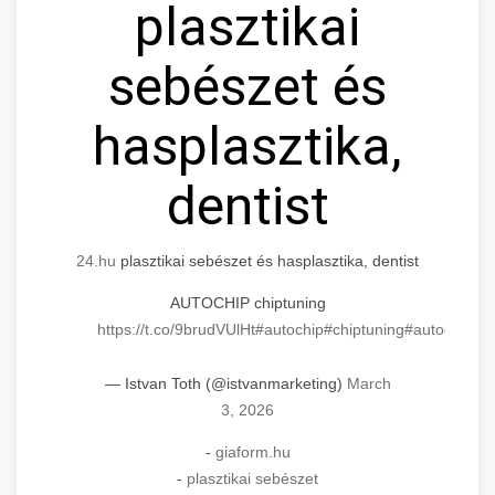
plasztikai
sebészet és
hasplasztika,
dentist
24.hu
plasztikai sebészet és hasplasztika, dentist
AUTOCHIP chiptuning
https://t.co/9brudVUlHt
#autochip
#chiptuning
#autochip
.hu
— Istvan Toth (@istvanmarketing)
March
3, 2026
-
giaform.hu
-
plasztikai sebészet