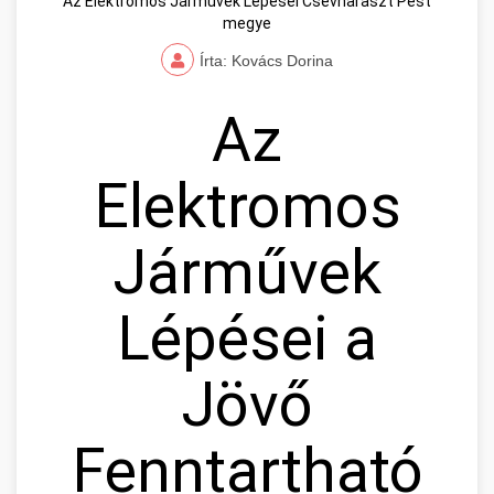
Az Elektromos Járművek Lépései Csévharaszt Pest
megye
Írta: Kovács Dorina
Az
Elektromos
Járművek
Lépései a
Jövő
Fenntartható