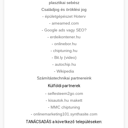
plasztikai sebész
Családjog és öröklési jog
-
épületgépészet Hoterv
-
ameamed.com
-
Google ads vagy SEO?
-
erdeikontener.hu
-
onlinebor.hu
-
chiptuning.hu
-
Bit.ly (video)
-
autochip.hu
-
Wikipedia
Számítástechnikai partnereink
Külföldi partnerek
-
selfesteem2go.com
-
kisautok.hu makett
-
MMC chiptuning
-
onlinemarketing101.synthasite.com
TANÁCSADÁS a következő településeken: