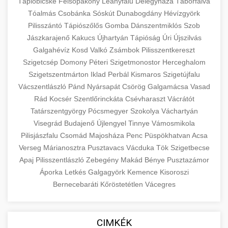
eyelid surgery with experienced cosmetic
Tápióbicske
Felsőpakony
Leányfalu
Délegyháza
Táborfalva
Növelése
Tóalmás
Csobánka
Sóskút
surgeons.
Dunabogdány
Hévízgyörk
abdomen contouring surgery
Pilisszántó
Tápiószőlős
Gomba
Dánszentmiklós
Szob
Case study showcasing 150% increase in
Jászkarajenő
Kakucs
Újhartyán
Tápióság
Úri
Újszilvás
szeptest.com
eyelid cosmetic procedure
patient consultations through strategic
🏥 Klinika Sikere
+
Galgahévíz
Kosd
Valkó
Zsámbok
Pilisszentkereszt
marketing. Learn proven methods for clinic
Esettanulmány
Szigetcsép
Domony
Péteri
Szigetmonostor
Herceghalom
growth.
Szigetszentmárton
Iklad
Perbál
Kismaros
Szigetújfalu
Detailed analysis of successful clinic strategies
Vácszentlászló
Pánd
Nyársapát
Csörög
Galgamácsa
Vasad
gildedeu.org
clinic patient growth
resulting in significant patient acquisition
+
Rád
Kocsér
Szentlőrinckáta
Csévharaszt
Vácrátót
🤖 AI Marketing Bejelentkezés
improvements and practice expansion.
Tatárszentgyörgy
Pócsmegyer
Szokolya
Váchartyán
Discover how AI-driven marketing strategies
Visegrád
Budajenő
Újlengyel
Tinnye
Vámosmikola
checkmydentist.com
Pilisjászfalu
increased patient registrations by 150%.
Csomád
Majosháza
Penc
Püspökhatvan
Acsa
+
🎯 Praxis Felfuttatása
Verseg
Márianosztra
Pusztavacs
Vácduka
Tök
Szigetbecse
Modern technology meets medical practice
medical practice success
Apaj
Pilisszentlászló
Zebegény
Makád
Bénye
Pusztazámor
growth.
Comprehensive guide to scaling your medical
Áporka
Letkés
Galgagyörk
Kemence
Kisoroszi
practice. Proven strategies for patient
📊 150%-os Páciens
Bernecebaráti
Kőröstetétlen
Vácegres
+
life3.net
AI marketing results
acquisition, retention, and practice
Növekedés
development.
Real-world results showing dramatic patient
CIMKÉK