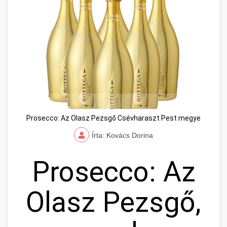
Prosecco: Az Olasz Pezsgő Csévharaszt Pest megye
Írta: Kovács Dorina
Prosecco: Az
Olasz Pezsgő,