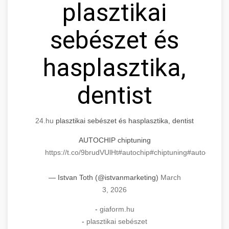
plasztikai
sebészet és
hasplasztika,
dentist
24.hu
plasztikai sebészet és hasplasztika, dentist
AUTOCHIP chiptuning
https://t.co/9brudVUlHt
#autochip
#chiptuning
#autochip
.hu
— Istvan Toth (@istvanmarketing)
March
3, 2026
-
giaform.hu
-
plasztikai sebészet