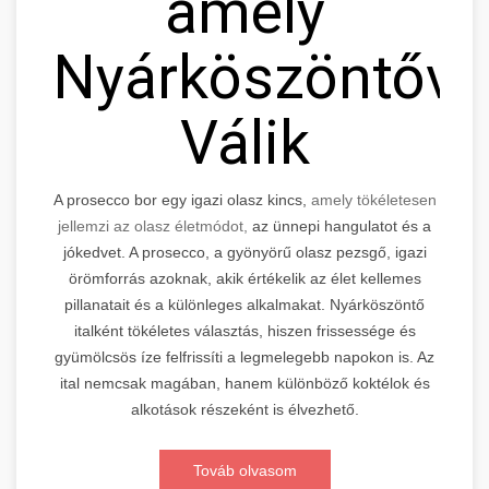
amely
Nyárköszöntővé
Válik
A prosecco bor egy igazi olasz kincs,
amely tökéletesen
jellemzi az olasz életmódot,
az ünnepi hangulatot és a
jókedvet. A prosecco, a gyönyörű olasz pezsgő, igazi
örömforrás azoknak, akik értékelik az élet kellemes
pillanatait és a különleges alkalmakat. Nyárköszöntő
italként tökéletes választás, hiszen frissessége és
gyümölcsös íze felfrissíti a legmelegebb napokon is. Az
ital nemcsak magában, hanem különböző koktélok és
alkotások részeként is élvezhető.
Továb olvasom