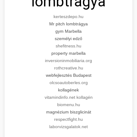
lombtrágya
kerteszdepo.hu
Mr pitch lombtrágya
gym Marbella
személyi edző
shefitness.hu
property marbella
inversioninmobiliaria.org
rothcreative.hu
webfejlesztés Budapest
olcsoautoberles.org
kollagének
vitamindinfo.net kollagén
biomenu.hu
magnézium biszglicinát
respectfight.hu
laborvizsgalatok.net