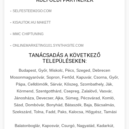
-
SELFESTEEM2GO.COM
-
KISAUTOK.HU MAKETT
-
MMC CHIPTUNING
-
ONLINEMARKETING101.SYNTHASITE.COM
TANÁCSADÁS A KÖVETKEZŐ
TELEPÜLÉSEKEN:
Budapest, Győr, Miskolc, Pécs, Szeged, Debrecen
Mosonmagyaróvár, Sopron, Fertőd, Kapuvár, Csorna, Győr,
Pápa, Celldömölk, Sárvár, Kőszeg, Szombathely, Ják,
Körmend, Szentgotthárd, Csepreg, Zalalövő, Vasvár,
Jánosháza, Devecser, Ajka, Sümeg, Pécsvárad, Komló,
Sásd, Dombóvár, Bonyhád, Bátaszék, Baja, Bácsalmás,
Szekszárd, Tolna, Fadd, Paks, Kalocsa, Hőgyész, Tamási
Balatonboglár, Kaposvár, Csurgó, Nagyatád, Kadarkút,