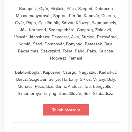
Budapest, Győr, Miskolc, Pécs, Szeged, Debrecen
Mosonmagyaróvár, Sopron, Fertőd, Kapuvár, Csorna,
Győr, Pápa, Celldömölk, Sárvár, Kőszeg, Szombathely,
Ják, Körmend, Szentgotthárd, Csepreg, Zalalövő,
Vasvár, Jánosháza, Devecser, Ajka, Sümeg, Pécsvárad,
Komló, Sásd, Dombóvár, Bonyhád, Bátaszék, Baja,
Bácsalmás, Szekszárd, Tolna, Fadd, Paks, Kalocsa,
Hőgyész, Tamási
Balatonboglár, Kaposvár, Csurgó, Nagyatád, Kadarkút,
Barcs, Szigetvár, Sellye, Harkány, Siklós, Villány, Bóly,
Mohács, Pécs, Szentlőrinc Andocs, Tab, Lengyeltóti,
Simontornya, Enying, Dunaföldvár, Solt, Szabadszál
Továb olvasom