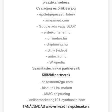
plasztikai sebész
Családjog és öröklési jog
-
épületgépészet Hoterv
-
ameamed.com
-
Google ads vagy SEO?
-
erdeikontener.hu
-
onlinebor.hu
-
chiptuning.hu
-
Bit.ly (video)
-
autochip.hu
-
Wikipedia
Számítástechnikai partnereink
Külföldi partnerek
-
selfesteem2go.com
-
kisautok.hu makett
-
MMC chiptuning
-
onlinemarketing101.synthasite.com
TANÁCSADÁS a következő településeken: