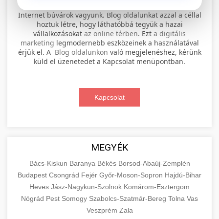
⚡ 1. legjobb elektromos roller
+
Internet búvárok vagyunk. Blog oldalunkat azzal a céllal
szervíz
hoztuk létre, hogy láthatóbbá tegyük a hazai
vállalkozásokat
az online térben
. Ezt
a digitális
Professional electric scooter repair and
marketing
legmodernebb eszközeinek a használatával
maintenance services. Expert technicians
érjük el. A
Blog oldalunkon
való megjelenéshez, kérünk
📊 2. online marketing
+
küld el üzenetedet a Kapcsolat menüpontban.
provide quality service for all major brands and
ügynökség
models.
Comprehensive online marketing services
Kapcsolat
Visit Service Center
scooter repair shop
including SEO, social media management, and
+
🛴 3. legjobb elektromos roller
digital advertising. Drive growth with data-
driven strategies.
Find the best electric scooters on the market.
Compare top models, features, and prices to
+
MEGYÉK
🔗 4. prémium linképítés
aimarketingugynokseg.hu
make an informed purchase decision.
Bács-Kiskun
Baranya
Békés
Borsod-Abaúj-Zemplén
High-quality backlink acquisition services to
digital agency services
Budapest
Csongrád
Fejér
Győr-Moson-Sopron
Hajdú-Bihar
View Top Models
e-scooter reviews
boost your website's authority and search
Heves
Jász-Nagykun-Szolnok
Komárom-Esztergom
📦 5. termékek és
+
engine rankings. White-hat techniques only.
Nógrád
Pest
Somogy
szolgáltatások
Szabolcs-Szatmár-Bereg
Tolna
Vas
Veszprém
Zala