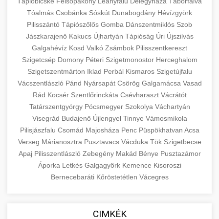
eyelid surgery with experienced cosmetic
Tápióbicske
Felsőpakony
Leányfalu
Délegyháza
Táborfalva
Növelése
Tóalmás
Csobánka
Sóskút
surgeons.
Dunabogdány
Hévízgyörk
abdomen contouring surgery
Pilisszántó
Tápiószőlős
Gomba
Dánszentmiklós
Szob
Case study showcasing 150% increase in
Jászkarajenő
Kakucs
Újhartyán
Tápióság
Úri
Újszilvás
szeptest.com
eyelid cosmetic procedure
patient consultations through strategic
🏥 Klinika Sikere
+
Galgahévíz
Kosd
Valkó
Zsámbok
Pilisszentkereszt
marketing. Learn proven methods for clinic
Esettanulmány
Szigetcsép
Domony
Péteri
Szigetmonostor
Herceghalom
growth.
Szigetszentmárton
Iklad
Perbál
Kismaros
Szigetújfalu
Detailed analysis of successful clinic strategies
Vácszentlászló
Pánd
Nyársapát
Csörög
Galgamácsa
Vasad
gildedeu.org
clinic patient growth
resulting in significant patient acquisition
+
Rád
Kocsér
Szentlőrinckáta
Csévharaszt
Vácrátót
🤖 AI Marketing Bejelentkezés
improvements and practice expansion.
Tatárszentgyörgy
Pócsmegyer
Szokolya
Váchartyán
Discover how AI-driven marketing strategies
Visegrád
Budajenő
Újlengyel
Tinnye
Vámosmikola
checkmydentist.com
Pilisjászfalu
increased patient registrations by 150%.
Csomád
Majosháza
Penc
Püspökhatvan
Acsa
+
🎯 Praxis Felfuttatása
Verseg
Márianosztra
Pusztavacs
Vácduka
Tök
Szigetbecse
Modern technology meets medical practice
medical practice success
Apaj
Pilisszentlászló
Zebegény
Makád
Bénye
Pusztazámor
growth.
Comprehensive guide to scaling your medical
Áporka
Letkés
Galgagyörk
Kemence
Kisoroszi
practice. Proven strategies for patient
📊 150%-os Páciens
Bernecebaráti
Kőröstetétlen
Vácegres
+
life3.net
AI marketing results
acquisition, retention, and practice
Növekedés
development.
Real-world results showing dramatic patient
CIMKÉK