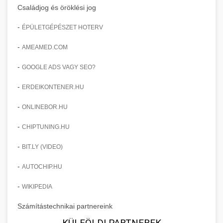
Családjog és öröklési jog
-
ÉPÜLETGÉPÉSZET HOTERV
-
AMEAMED.COM
-
GOOGLE ADS VAGY SEO?
-
ERDEIKONTENER.HU
-
ONLINEBOR.HU
-
CHIPTUNING.HU
-
BIT.LY (VIDEO)
-
AUTOCHIP.HU
-
WIKIPEDIA
Számítástechnikai partnereink
KÜLFÖLDI PARTNEREK