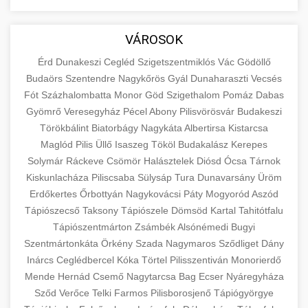
aimarketingugynokseg.hu
Educational resource explaining the
fundamental concepts of goods and services in
quality backlink service
+
💶 6. eus pénzek
VÁROSOK
economics and business. Learn about product
types and service categories.
Érd
Dunakeszi
Cegléd
Szigetszentmiklós
Vác
Gödöllő
+
🚀 8. seo ügynökség
Budaörs
Szentendre
Nagykőrös
Gyál
Dunaharaszti
Vecsés
en.wikipedia.org
economic concepts
Fót
Százhalombatta
Monor
Göd
Szigethalom
Pomáz
Dabas
Expert search engine optimization services to
Gyömrő
Veresegyház
Pécel
Abony
Pilisvörösvár
Budakeszi
improve your website's visibility and organic
+
Törökbálint
Biatorbágy
Nagykáta
Albertirsa
Kistarcsa
💎 9. mellplasztika
traffic. Technical SEO, content optimization,
Maglód
Pilis
Üllő
Isaszeg
Tököl
Budakalász
Kerepes
and more.
Professional breast augmentation services
Solymár
Ráckeve
Csömör
Halásztelek
Diósd
Ócsa
Tárnok
Kiskunlacháza
with experienced surgeons. Learn about
Piliscsaba
Sülysáp
Tura
Dunavarsány
Üröm
+
✨ 10. hasplasztika
onlinemarketing101.biz
Erdőkertes
Őrbottyán
Nagykovácsi
Páty
Mogyoród
Aszód
procedures, recovery, and consultation options
Tápiószecső
Taksony
Tápiószele
Dömsöd
Kartal
Tahitótfalu
for cosmetic enhancement.
Expert tummy tuck procedures to achieve a
search optimization experts
Tápiószentmárton
Zsámbék
Alsónémedi
Bugyi
flatter, more toned abdomen. Consultation
+
👁️ szemhejplasztika
Szentmártonkáta
Örkény
Szada
Nagymaros
Sződliget
Dány
szeptest.com
cosmetic breast surgery
with certified plastic surgeons and
Inárcs
Ceglédbercel
Kóka
Törtel
Pilisszentiván
Monorierdő
comprehensive aftercare.
Professional blepharoplasty procedures to
Mende
Hernád
Csemő
Nagytarcsa
Bag
Ecser
Nyáregyháza
refresh your appearance. Upper and lower
Sződ
Verőce
Telki
Farmos
Pilisborosjenő
Tápiógyörgye
📈 Paciensek Számának
+
szeptest.com