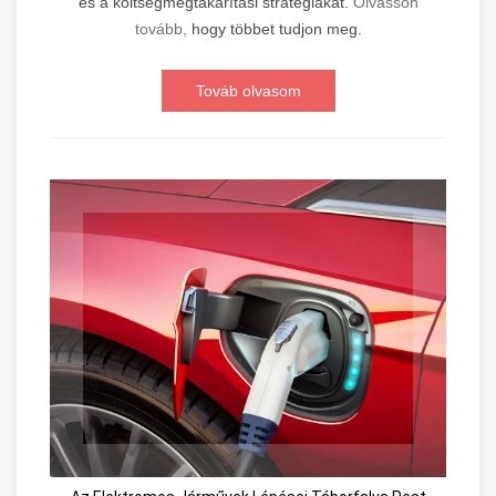
és a költségmegtakarítási stratégiákat.
Olvasson
tovább,
hogy többet tudjon meg.
Továb olvasom