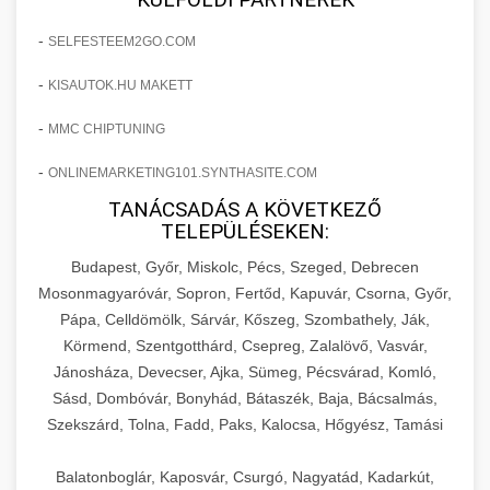
-
SELFESTEEM2GO.COM
-
KISAUTOK.HU MAKETT
-
MMC CHIPTUNING
-
ONLINEMARKETING101.SYNTHASITE.COM
TANÁCSADÁS A KÖVETKEZŐ
TELEPÜLÉSEKEN:
Budapest, Győr, Miskolc, Pécs, Szeged, Debrecen
Mosonmagyaróvár, Sopron, Fertőd, Kapuvár, Csorna, Győr,
Pápa, Celldömölk, Sárvár, Kőszeg, Szombathely, Ják,
Körmend, Szentgotthárd, Csepreg, Zalalövő, Vasvár,
Jánosháza, Devecser, Ajka, Sümeg, Pécsvárad, Komló,
Sásd, Dombóvár, Bonyhád, Bátaszék, Baja, Bácsalmás,
Szekszárd, Tolna, Fadd, Paks, Kalocsa, Hőgyész, Tamási
Balatonboglár, Kaposvár, Csurgó, Nagyatád, Kadarkút,