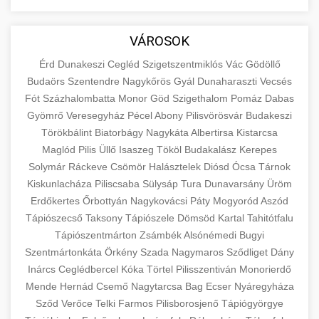
aimarketingugynokseg.hu
Educational resource explaining the
fundamental concepts of goods and services in
quality backlink service
+
💶 6. eus pénzek
VÁROSOK
economics and business. Learn about product
types and service categories.
Érd
Dunakeszi
Cegléd
Szigetszentmiklós
Vác
Gödöllő
+
🚀 8. seo ügynökség
Budaörs
Szentendre
Nagykőrös
Gyál
Dunaharaszti
Vecsés
en.wikipedia.org
economic concepts
Fót
Százhalombatta
Monor
Göd
Szigethalom
Pomáz
Dabas
Expert search engine optimization services to
Gyömrő
Veresegyház
Pécel
Abony
Pilisvörösvár
Budakeszi
improve your website's visibility and organic
+
Törökbálint
Biatorbágy
Nagykáta
Albertirsa
Kistarcsa
💎 9. mellplasztika
traffic. Technical SEO, content optimization,
Maglód
Pilis
Üllő
Isaszeg
Tököl
Budakalász
Kerepes
and more.
Professional breast augmentation services
Solymár
Ráckeve
Csömör
Halásztelek
Diósd
Ócsa
Tárnok
Kiskunlacháza
with experienced surgeons. Learn about
Piliscsaba
Sülysáp
Tura
Dunavarsány
Üröm
+
✨ 10. hasplasztika
onlinemarketing101.biz
Erdőkertes
Őrbottyán
Nagykovácsi
Páty
Mogyoród
Aszód
procedures, recovery, and consultation options
Tápiószecső
Taksony
Tápiószele
Dömsöd
Kartal
Tahitótfalu
for cosmetic enhancement.
Expert tummy tuck procedures to achieve a
search optimization experts
Tápiószentmárton
Zsámbék
Alsónémedi
Bugyi
flatter, more toned abdomen. Consultation
+
👁️ szemhejplasztika
Szentmártonkáta
Örkény
Szada
Nagymaros
Sződliget
Dány
szeptest.com
cosmetic breast surgery
with certified plastic surgeons and
Inárcs
Ceglédbercel
Kóka
Törtel
Pilisszentiván
Monorierdő
comprehensive aftercare.
Professional blepharoplasty procedures to
Mende
Hernád
Csemő
Nagytarcsa
Bag
Ecser
Nyáregyháza
refresh your appearance. Upper and lower
Sződ
Verőce
Telki
Farmos
Pilisborosjenő
Tápiógyörgye
📈 Paciensek Számának
+
szeptest.com