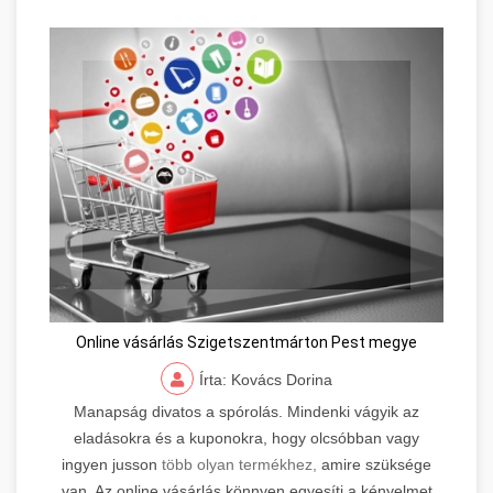
Online vásárlás Szigetszentmárton Pest megye
Írta: Kovács Dorina
Manapság divatos a spórolás. Mindenki vágyik az
eladásokra és a kuponokra, hogy olcsóbban vagy
ingyen jusson
több olyan termékhez,
amire szüksége
van. Az online vásárlás könnyen egyesíti a kényelmet