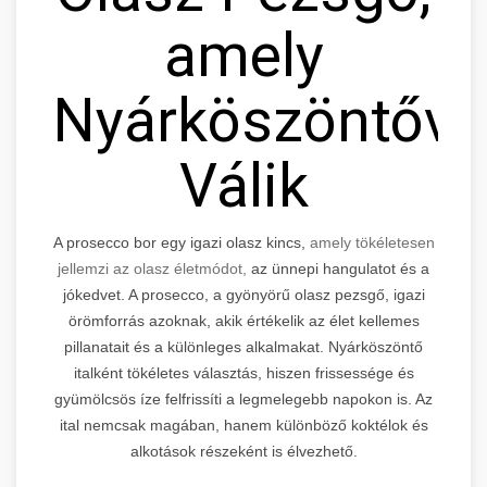
amely
Nyárköszöntővé
Válik
A prosecco bor egy igazi olasz kincs,
amely tökéletesen
jellemzi az olasz életmódot,
az ünnepi hangulatot és a
jókedvet. A prosecco, a gyönyörű olasz pezsgő, igazi
örömforrás azoknak, akik értékelik az élet kellemes
pillanatait és a különleges alkalmakat. Nyárköszöntő
italként tökéletes választás, hiszen frissessége és
gyümölcsös íze felfrissíti a legmelegebb napokon is. Az
ital nemcsak magában, hanem különböző koktélok és
alkotások részeként is élvezhető.