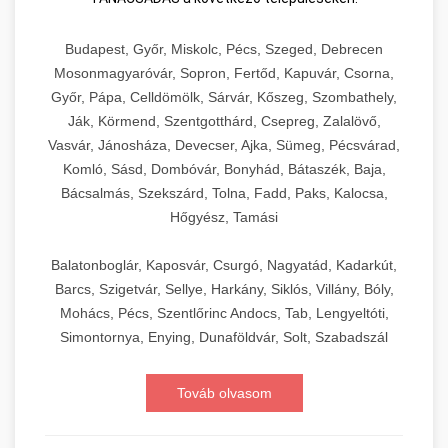
Budapest, Győr, Miskolc, Pécs, Szeged, Debrecen
Mosonmagyaróvár, Sopron, Fertőd, Kapuvár, Csorna,
Győr, Pápa, Celldömölk, Sárvár, Kőszeg, Szombathely,
Ják, Körmend, Szentgotthárd, Csepreg, Zalalövő,
Vasvár, Jánosháza, Devecser, Ajka, Sümeg, Pécsvárad,
Komló, Sásd, Dombóvár, Bonyhád, Bátaszék, Baja,
Bácsalmás, Szekszárd, Tolna, Fadd, Paks, Kalocsa,
Hőgyész, Tamási
Balatonboglár, Kaposvár, Csurgó, Nagyatád, Kadarkút,
Barcs, Szigetvár, Sellye, Harkány, Siklós, Villány, Bóly,
Mohács, Pécs, Szentlőrinc Andocs, Tab, Lengyeltóti,
Simontornya, Enying, Dunaföldvár, Solt, Szabadszál
Továb olvasom