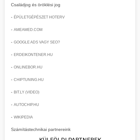
Családjog és öröklési jog
-
ÉPÜLETGÉPÉSZET HOTERV
-
AMEAMED.COM
-
GOOGLE ADS VAGY SEO?
-
ERDEIKONTENER.HU
-
ONLINEBOR.HU
-
CHIPTUNING.HU
-
BIT.LY (VIDEO)
-
AUTOCHIP.HU
-
WIKIPEDIA
Számítástechnikai partnereink
KÜLFÖLDI PARTNEREK