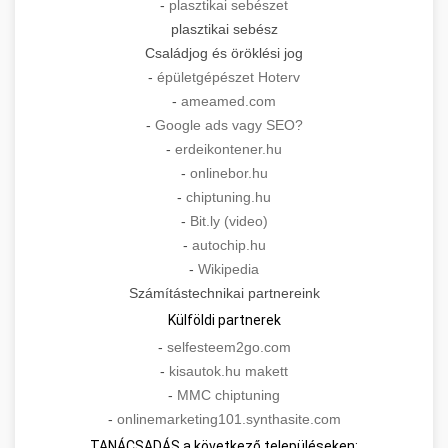
-
plasztikai sebészet
plasztikai sebész
Családjog és öröklési jog
-
épületgépészet Hoterv
-
ameamed.com
-
Google ads vagy SEO?
-
erdeikontener.hu
-
onlinebor.hu
-
chiptuning.hu
-
Bit.ly (video)
-
autochip.hu
-
Wikipedia
Számítástechnikai partnereink
Külföldi partnerek
-
selfesteem2go.com
-
kisautok.hu makett
-
MMC chiptuning
-
onlinemarketing101.synthasite.com
TANÁCSADÁS a következő településeken: