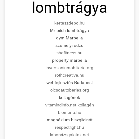
lombtrágya
kerteszdepo.hu
Mr pitch lombtrágya
gym Marbella
személyi edző
shefitness.hu
property marbella
inversioninmobiliaria.org
rothcreative.hu
webfejlesztés Budapest
olcsoautoberles.org
kollagének
vitamindinfo.net kollagén
biomenu.hu
magnézium biszglicinát
respectfight.hu
laborvizsgalatok.net