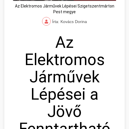
Az Elektromos Járművek Lépései Szigetszentmárton
Pest megye
Írta: Kovács Dorina
Az
Elektromos
Járművek
Lépései a
Jövő
Fenntartható