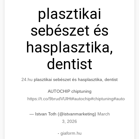
plasztikai
sebészet és
hasplasztika,
dentist
24.hu
plasztikai sebészet és hasplasztika, dentist
AUTOCHIP chiptuning
https://t.co/9brudVUlHt
#autochip
#chiptuning
#autochip
.hu
— Istvan Toth (@istvanmarketing)
March
3, 2026
-
giaform.hu