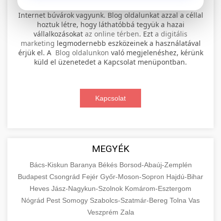
⚡ 1. legjobb elektromos roller
+
Internet búvárok vagyunk. Blog oldalunkat azzal a céllal
szervíz
hoztuk létre, hogy láthatóbbá tegyük a hazai
vállalkozásokat
az online térben
. Ezt
a digitális
Professional electric scooter repair and
marketing
legmodernebb eszközeinek a használatával
maintenance services. Expert technicians
érjük el. A
Blog oldalunkon
való megjelenéshez, kérünk
📊 2. online marketing
+
küld el üzenetedet a Kapcsolat menüpontban.
provide quality service for all major brands and
ügynökség
models.
Comprehensive online marketing services
Kapcsolat
Visit Service Center
scooter repair shop
including SEO, social media management, and
+
🛴 3. legjobb elektromos roller
digital advertising. Drive growth with data-
driven strategies.
Find the best electric scooters on the market.
Compare top models, features, and prices to
+
MEGYÉK
🔗 4. prémium linképítés
aimarketingugynokseg.hu
make an informed purchase decision.
Bács-Kiskun
Baranya
Békés
Borsod-Abaúj-Zemplén
High-quality backlink acquisition services to
digital agency services
Budapest
Csongrád
Fejér
Győr-Moson-Sopron
Hajdú-Bihar
View Top Models
e-scooter reviews
boost your website's authority and search
Heves
Jász-Nagykun-Szolnok
Komárom-Esztergom
📦 5. termékek és
+
engine rankings. White-hat techniques only.
Nógrád
Pest
Somogy
szolgáltatások
Szabolcs-Szatmár-Bereg
Tolna
Vas
Veszprém
Zala