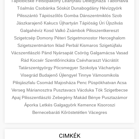
eyelid surgery with experienced cosmetic
Tápióbicske
Felsőpakony
Leányfalu
Délegyháza
Táborfalva
Növelése
Tóalmás
Csobánka
Sóskút
surgeons.
Dunabogdány
Hévízgyörk
abdomen contouring surgery
Pilisszántó
Tápiószőlős
Gomba
Dánszentmiklós
Szob
Case study showcasing 150% increase in
Jászkarajenő
Kakucs
Újhartyán
Tápióság
Úri
Újszilvás
szeptest.com
eyelid cosmetic procedure
patient consultations through strategic
🏥 Klinika Sikere
+
Galgahévíz
Kosd
Valkó
Zsámbok
Pilisszentkereszt
marketing. Learn proven methods for clinic
Esettanulmány
Szigetcsép
Domony
Péteri
Szigetmonostor
Herceghalom
growth.
Szigetszentmárton
Iklad
Perbál
Kismaros
Szigetújfalu
Detailed analysis of successful clinic strategies
Vácszentlászló
Pánd
Nyársapát
Csörög
Galgamácsa
Vasad
gildedeu.org
clinic patient growth
resulting in significant patient acquisition
+
Rád
Kocsér
Szentlőrinckáta
Csévharaszt
Vácrátót
🤖 AI Marketing Bejelentkezés
improvements and practice expansion.
Tatárszentgyörgy
Pócsmegyer
Szokolya
Váchartyán
Discover how AI-driven marketing strategies
Visegrád
Budajenő
Újlengyel
Tinnye
Vámosmikola
checkmydentist.com
Pilisjászfalu
increased patient registrations by 150%.
Csomád
Majosháza
Penc
Püspökhatvan
Acsa
+
🎯 Praxis Felfuttatása
Verseg
Márianosztra
Pusztavacs
Vácduka
Tök
Szigetbecse
Modern technology meets medical practice
medical practice success
Apaj
Pilisszentlászló
Zebegény
Makád
Bénye
Pusztazámor
growth.
Comprehensive guide to scaling your medical
Áporka
Letkés
Galgagyörk
Kemence
Kisoroszi
practice. Proven strategies for patient
📊 150%-os Páciens
Bernecebaráti
Kőröstetétlen
Vácegres
+
life3.net
AI marketing results
acquisition, retention, and practice
Növekedés
development.
Real-world results showing dramatic patient
CIMKÉK