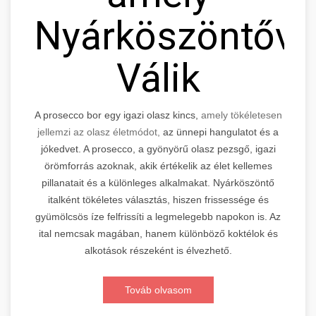
Nyárköszöntővé
Válik
A prosecco bor egy igazi olasz kincs,
amely tökéletesen
jellemzi az olasz életmódot,
az ünnepi hangulatot és a
jókedvet. A prosecco, a gyönyörű olasz pezsgő, igazi
örömforrás azoknak, akik értékelik az élet kellemes
pillanatait és a különleges alkalmakat. Nyárköszöntő
italként tökéletes választás, hiszen frissessége és
gyümölcsös íze felfrissíti a legmelegebb napokon is. Az
ital nemcsak magában, hanem különböző koktélok és
alkotások részeként is élvezhető.
Továb olvasom