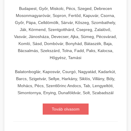
Budapest, Győr, Miskolc, Pécs, Szeged, Debrecen
Mosonmagyaróvár, Sopron, Fertőd, Kapuvár, Csorna,
Győr, Pápa, Celldömölk, Sárvár, Kőszeg, Szombathely,
Ják, Körmend, Szentgotthárd, Csepreg, Zalalövő,
Vasvár, Jánosháza, Devecser, Ajka, Sümeg, Pécsvárad,
Komló, Sásd, Dombóvár, Bonyhád, Bátaszék, Baja,
Bácsalmás, Szekszárd, Tolna, Fadd, Paks, Kalocsa,
Hőgyész, Tamási
Balatonboglár, Kaposvár, Csurgó, Nagyatád, Kadarkút,
Barcs, Szigetvár, Sellye, Harkány, Siklós, Villány, Bóly,
Mohács, Pécs, Szentlőrinc Andocs, Tab, Lengyeltóti,
Simontornya, Enying, Dunaföldvár, Solt, Szabadszál
Továb olvasom