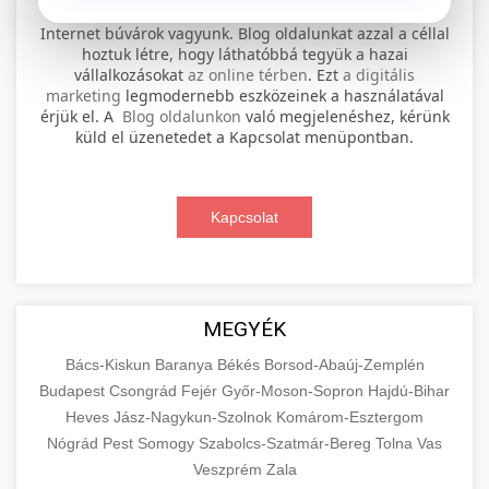
⚡ 1. legjobb elektromos roller
+
Internet búvárok vagyunk. Blog oldalunkat azzal a céllal
szervíz
hoztuk létre, hogy láthatóbbá tegyük a hazai
vállalkozásokat
az online térben
. Ezt
a digitális
Professional electric scooter repair and
marketing
legmodernebb eszközeinek a használatával
maintenance services. Expert technicians
érjük el. A
Blog oldalunkon
való megjelenéshez, kérünk
📊 2. online marketing
+
küld el üzenetedet a Kapcsolat menüpontban.
provide quality service for all major brands and
ügynökség
models.
Comprehensive online marketing services
Kapcsolat
Visit Service Center
scooter repair shop
including SEO, social media management, and
+
🛴 3. legjobb elektromos roller
digital advertising. Drive growth with data-
driven strategies.
Find the best electric scooters on the market.
Compare top models, features, and prices to
+
MEGYÉK
🔗 4. prémium linképítés
aimarketingugynokseg.hu
make an informed purchase decision.
Bács-Kiskun
Baranya
Békés
Borsod-Abaúj-Zemplén
High-quality backlink acquisition services to
digital agency services
Budapest
Csongrád
Fejér
Győr-Moson-Sopron
Hajdú-Bihar
View Top Models
e-scooter reviews
boost your website's authority and search
Heves
Jász-Nagykun-Szolnok
Komárom-Esztergom
📦 5. termékek és
+
engine rankings. White-hat techniques only.
Nógrád
Pest
Somogy
szolgáltatások
Szabolcs-Szatmár-Bereg
Tolna
Vas
Veszprém
Zala