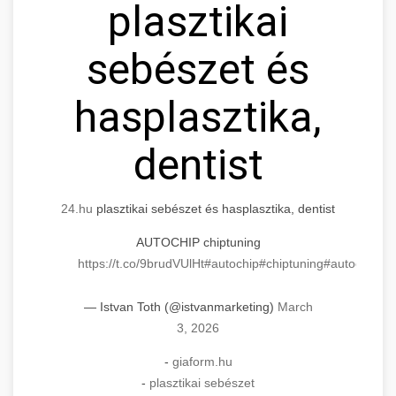
plasztikai
sebészet és
hasplasztika,
dentist
24.hu
plasztikai sebészet és hasplasztika, dentist
AUTOCHIP chiptuning
https://t.co/9brudVUlHt
#autochip
#chiptuning
#autochip
.hu
— Istvan Toth (@istvanmarketing)
March
3, 2026
-
giaform.hu
-
plasztikai sebészet