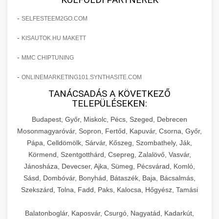
-
SELFESTEEM2GO.COM
-
KISAUTOK.HU MAKETT
-
MMC CHIPTUNING
-
ONLINEMARKETING101.SYNTHASITE.COM
TANÁCSADÁS A KÖVETKEZŐ
TELEPÜLÉSEKEN:
Budapest, Győr, Miskolc, Pécs, Szeged, Debrecen
Mosonmagyaróvár, Sopron, Fertőd, Kapuvár, Csorna, Győr,
Pápa, Celldömölk, Sárvár, Kőszeg, Szombathely, Ják,
Körmend, Szentgotthárd, Csepreg, Zalalövő, Vasvár,
Jánosháza, Devecser, Ajka, Sümeg, Pécsvárad, Komló,
Sásd, Dombóvár, Bonyhád, Bátaszék, Baja, Bácsalmás,
Szekszárd, Tolna, Fadd, Paks, Kalocsa, Hőgyész, Tamási
Balatonboglár, Kaposvár, Csurgó, Nagyatád, Kadarkút,