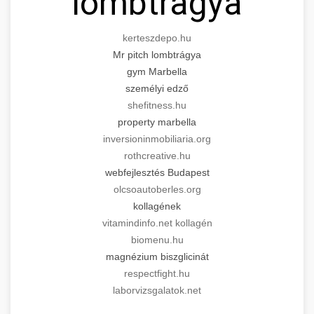
lombtrágya
kerteszdepo.hu
Mr pitch lombtrágya
gym Marbella
személyi edző
shefitness.hu
property marbella
inversioninmobiliaria.org
rothcreative.hu
webfejlesztés Budapest
olcsoautoberles.org
kollagének
vitamindinfo.net kollagén
biomenu.hu
magnézium biszglicinát
respectfight.hu
laborvizsgalatok.net