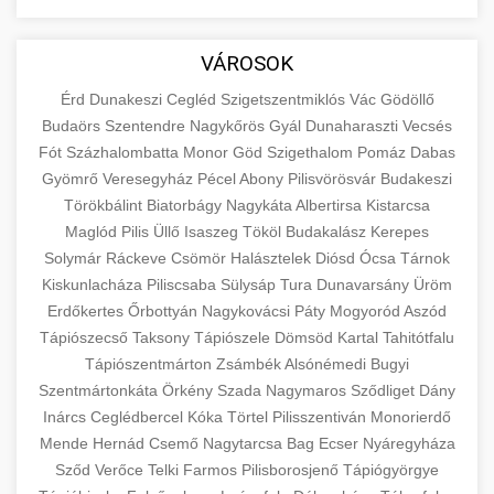
aimarketingugynokseg.hu
Educational resource explaining the
fundamental concepts of goods and services in
quality backlink service
+
💶 6. eus pénzek
VÁROSOK
economics and business. Learn about product
types and service categories.
Érd
Dunakeszi
Cegléd
Szigetszentmiklós
Vác
Gödöllő
+
🚀 8. seo ügynökség
Budaörs
Szentendre
Nagykőrös
Gyál
Dunaharaszti
Vecsés
en.wikipedia.org
economic concepts
Fót
Százhalombatta
Monor
Göd
Szigethalom
Pomáz
Dabas
Expert search engine optimization services to
Gyömrő
Veresegyház
Pécel
Abony
Pilisvörösvár
Budakeszi
improve your website's visibility and organic
+
Törökbálint
Biatorbágy
Nagykáta
Albertirsa
Kistarcsa
💎 9. mellplasztika
traffic. Technical SEO, content optimization,
Maglód
Pilis
Üllő
Isaszeg
Tököl
Budakalász
Kerepes
and more.
Professional breast augmentation services
Solymár
Ráckeve
Csömör
Halásztelek
Diósd
Ócsa
Tárnok
Kiskunlacháza
with experienced surgeons. Learn about
Piliscsaba
Sülysáp
Tura
Dunavarsány
Üröm
+
✨ 10. hasplasztika
onlinemarketing101.biz
Erdőkertes
Őrbottyán
Nagykovácsi
Páty
Mogyoród
Aszód
procedures, recovery, and consultation options
Tápiószecső
Taksony
Tápiószele
Dömsöd
Kartal
Tahitótfalu
for cosmetic enhancement.
Expert tummy tuck procedures to achieve a
search optimization experts
Tápiószentmárton
Zsámbék
Alsónémedi
Bugyi
flatter, more toned abdomen. Consultation
+
👁️ szemhejplasztika
Szentmártonkáta
Örkény
Szada
Nagymaros
Sződliget
Dány
szeptest.com
cosmetic breast surgery
with certified plastic surgeons and
Inárcs
Ceglédbercel
Kóka
Törtel
Pilisszentiván
Monorierdő
comprehensive aftercare.
Professional blepharoplasty procedures to
Mende
Hernád
Csemő
Nagytarcsa
Bag
Ecser
Nyáregyháza
refresh your appearance. Upper and lower
Sződ
Verőce
Telki
Farmos
Pilisborosjenő
Tápiógyörgye
📈 Paciensek Számának
+
szeptest.com