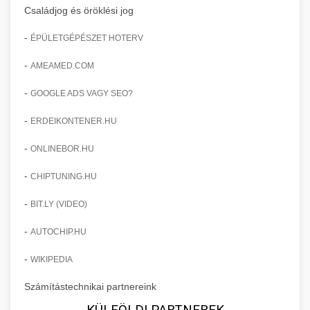
Családjog és öröklési jog
-
ÉPÜLETGÉPÉSZET HOTERV
-
AMEAMED.COM
-
GOOGLE ADS VAGY SEO?
-
ERDEIKONTENER.HU
-
ONLINEBOR.HU
-
CHIPTUNING.HU
-
BIT.LY (VIDEO)
-
AUTOCHIP.HU
-
WIKIPEDIA
Számítástechnikai partnereink
KÜLFÖLDI PARTNEREK