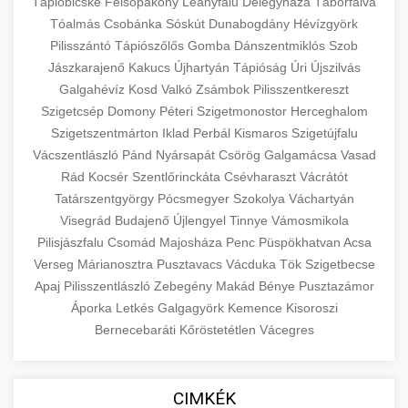
eyelid surgery with experienced cosmetic
Tápióbicske
Felsőpakony
Leányfalu
Délegyháza
Táborfalva
Növelése
Tóalmás
Csobánka
Sóskút
surgeons.
Dunabogdány
Hévízgyörk
abdomen contouring surgery
Pilisszántó
Tápiószőlős
Gomba
Dánszentmiklós
Szob
Case study showcasing 150% increase in
Jászkarajenő
Kakucs
Újhartyán
Tápióság
Úri
Újszilvás
szeptest.com
eyelid cosmetic procedure
patient consultations through strategic
🏥 Klinika Sikere
+
Galgahévíz
Kosd
Valkó
Zsámbok
Pilisszentkereszt
marketing. Learn proven methods for clinic
Esettanulmány
Szigetcsép
Domony
Péteri
Szigetmonostor
Herceghalom
growth.
Szigetszentmárton
Iklad
Perbál
Kismaros
Szigetújfalu
Detailed analysis of successful clinic strategies
Vácszentlászló
Pánd
Nyársapát
Csörög
Galgamácsa
Vasad
gildedeu.org
clinic patient growth
resulting in significant patient acquisition
+
Rád
Kocsér
Szentlőrinckáta
Csévharaszt
Vácrátót
🤖 AI Marketing Bejelentkezés
improvements and practice expansion.
Tatárszentgyörgy
Pócsmegyer
Szokolya
Váchartyán
Discover how AI-driven marketing strategies
Visegrád
Budajenő
Újlengyel
Tinnye
Vámosmikola
checkmydentist.com
Pilisjászfalu
increased patient registrations by 150%.
Csomád
Majosháza
Penc
Püspökhatvan
Acsa
+
🎯 Praxis Felfuttatása
Verseg
Márianosztra
Pusztavacs
Vácduka
Tök
Szigetbecse
Modern technology meets medical practice
medical practice success
Apaj
Pilisszentlászló
Zebegény
Makád
Bénye
Pusztazámor
growth.
Comprehensive guide to scaling your medical
Áporka
Letkés
Galgagyörk
Kemence
Kisoroszi
practice. Proven strategies for patient
📊 150%-os Páciens
Bernecebaráti
Kőröstetétlen
Vácegres
+
life3.net
AI marketing results
acquisition, retention, and practice
Növekedés
development.
Real-world results showing dramatic patient
CIMKÉK