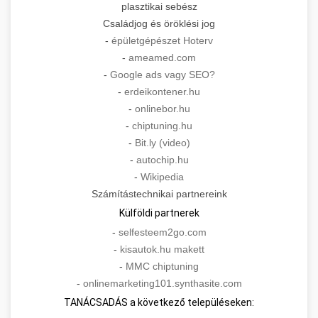
plasztikai sebész
Családjog és öröklési jog
-
épületgépészet Hoterv
-
ameamed.com
-
Google ads vagy SEO?
-
erdeikontener.hu
-
onlinebor.hu
-
chiptuning.hu
-
Bit.ly (video)
-
autochip.hu
-
Wikipedia
Számítástechnikai partnereink
Külföldi partnerek
-
selfesteem2go.com
-
kisautok.hu makett
-
MMC chiptuning
-
onlinemarketing101.synthasite.com
TANÁCSADÁS a következő településeken: