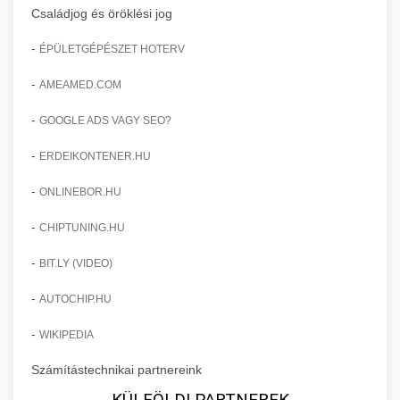
Családjog és öröklési jog
-
ÉPÜLETGÉPÉSZET HOTERV
-
AMEAMED.COM
-
GOOGLE ADS VAGY SEO?
-
ERDEIKONTENER.HU
-
ONLINEBOR.HU
-
CHIPTUNING.HU
-
BIT.LY (VIDEO)
-
AUTOCHIP.HU
-
WIKIPEDIA
Számítástechnikai partnereink
KÜLFÖLDI PARTNEREK