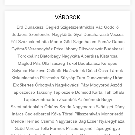
aimarketingugynokseg.hu
Educational resource explaining the
fundamental concepts of goods and services in
quality backlink service
+
💶 6. eus pénzek
VÁROSOK
economics and business. Learn about product
types and service categories.
Érd
Dunakeszi
Cegléd
Szigetszentmiklós
Vác
Gödöllő
+
🚀 8. seo ügynökség
Budaörs
Szentendre
Nagykőrös
Gyál
Dunaharaszti
Vecsés
en.wikipedia.org
economic concepts
Fót
Százhalombatta
Monor
Göd
Szigethalom
Pomáz
Dabas
Expert search engine optimization services to
Gyömrő
Veresegyház
Pécel
Abony
Pilisvörösvár
Budakeszi
improve your website's visibility and organic
+
Törökbálint
Biatorbágy
Nagykáta
Albertirsa
Kistarcsa
💎 9. mellplasztika
traffic. Technical SEO, content optimization,
Maglód
Pilis
Üllő
Isaszeg
Tököl
Budakalász
Kerepes
and more.
Professional breast augmentation services
Solymár
Ráckeve
Csömör
Halásztelek
Diósd
Ócsa
Tárnok
Kiskunlacháza
with experienced surgeons. Learn about
Piliscsaba
Sülysáp
Tura
Dunavarsány
Üröm
+
✨ 10. hasplasztika
onlinemarketing101.biz
Erdőkertes
Őrbottyán
Nagykovácsi
Páty
Mogyoród
Aszód
procedures, recovery, and consultation options
Tápiószecső
Taksony
Tápiószele
Dömsöd
Kartal
Tahitótfalu
for cosmetic enhancement.
Expert tummy tuck procedures to achieve a
search optimization experts
Tápiószentmárton
Zsámbék
Alsónémedi
Bugyi
flatter, more toned abdomen. Consultation
+
👁️ szemhejplasztika
Szentmártonkáta
Örkény
Szada
Nagymaros
Sződliget
Dány
szeptest.com
cosmetic breast surgery
with certified plastic surgeons and
Inárcs
Ceglédbercel
Kóka
Törtel
Pilisszentiván
Monorierdő
comprehensive aftercare.
Professional blepharoplasty procedures to
Mende
Hernád
Csemő
Nagytarcsa
Bag
Ecser
Nyáregyháza
refresh your appearance. Upper and lower
Sződ
Verőce
Telki
Farmos
Pilisborosjenő
Tápiógyörgye
📈 Paciensek Számának
+
szeptest.com