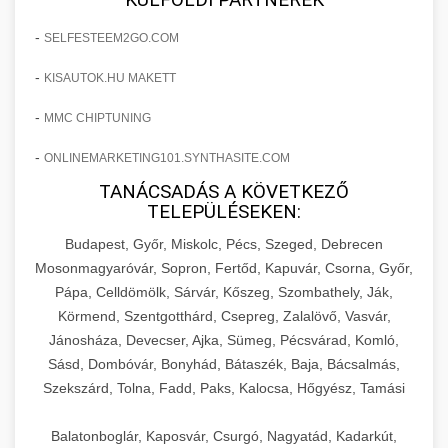
-
SELFESTEEM2GO.COM
-
KISAUTOK.HU MAKETT
-
MMC CHIPTUNING
-
ONLINEMARKETING101.SYNTHASITE.COM
TANÁCSADÁS A KÖVETKEZŐ
TELEPÜLÉSEKEN:
Budapest, Győr, Miskolc, Pécs, Szeged, Debrecen
Mosonmagyaróvár, Sopron, Fertőd, Kapuvár, Csorna, Győr,
Pápa, Celldömölk, Sárvár, Kőszeg, Szombathely, Ják,
Körmend, Szentgotthárd, Csepreg, Zalalövő, Vasvár,
Jánosháza, Devecser, Ajka, Sümeg, Pécsvárad, Komló,
Sásd, Dombóvár, Bonyhád, Bátaszék, Baja, Bácsalmás,
Szekszárd, Tolna, Fadd, Paks, Kalocsa, Hőgyész, Tamási
Balatonboglár, Kaposvár, Csurgó, Nagyatád, Kadarkút,