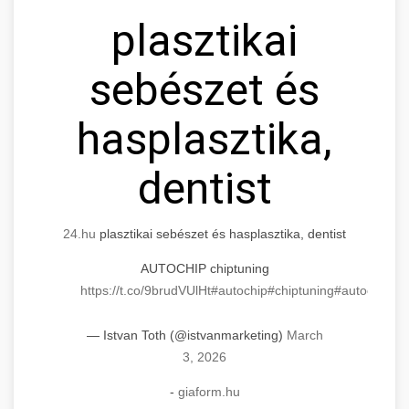
plasztikai
sebészet és
hasplasztika,
dentist
24.hu
plasztikai sebészet és hasplasztika, dentist
AUTOCHIP chiptuning
https://t.co/9brudVUlHt
#autochip
#chiptuning
#autochip
.hu
— Istvan Toth (@istvanmarketing)
March
3, 2026
-
giaform.hu