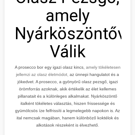
amely
Nyárköszöntővé
Válik
A prosecco bor egy igazi olasz kincs,
amely tökéletesen
jellemzi az olasz életmódot,
az ünnepi hangulatot és a
jókedvet. A prosecco, a gyönyörű olasz pezsgő, igazi
örömforrás azoknak, akik értékelik az élet kellemes
pillanatait és a különleges alkalmakat. Nyárköszöntő
italként tökéletes választás, hiszen frissessége és
gyümölcsös íze felfrissíti a legmelegebb napokon is. Az
ital nemcsak magában, hanem különböző koktélok és
alkotások részeként is élvezhető.