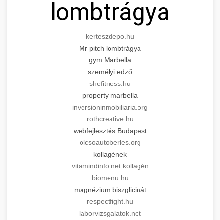
lombtrágya
kerteszdepo.hu
Mr pitch lombtrágya
gym Marbella
személyi edző
shefitness.hu
property marbella
inversioninmobiliaria.org
rothcreative.hu
webfejlesztés Budapest
olcsoautoberles.org
kollagének
vitamindinfo.net kollagén
biomenu.hu
magnézium biszglicinát
respectfight.hu
laborvizsgalatok.net