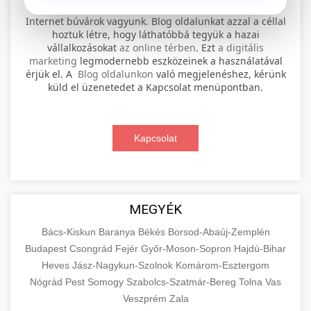
⚡ 1. legjobb elektromos roller
+
Internet búvárok vagyunk. Blog oldalunkat azzal a céllal
szervíz
hoztuk létre, hogy láthatóbbá tegyük a hazai
vállalkozásokat
az online térben
. Ezt
a digitális
Professional electric scooter repair and
marketing
legmodernebb eszközeinek a használatával
maintenance services. Expert technicians
érjük el. A
Blog oldalunkon
való megjelenéshez, kérünk
📊 2. online marketing
+
küld el üzenetedet a Kapcsolat menüpontban.
provide quality service for all major brands and
ügynökség
models.
Comprehensive online marketing services
Kapcsolat
Visit Service Center
scooter repair shop
including SEO, social media management, and
+
🛴 3. legjobb elektromos roller
digital advertising. Drive growth with data-
driven strategies.
Find the best electric scooters on the market.
Compare top models, features, and prices to
+
MEGYÉK
🔗 4. prémium linképítés
aimarketingugynokseg.hu
make an informed purchase decision.
Bács-Kiskun
Baranya
Békés
Borsod-Abaúj-Zemplén
High-quality backlink acquisition services to
digital agency services
Budapest
Csongrád
Fejér
Győr-Moson-Sopron
Hajdú-Bihar
View Top Models
e-scooter reviews
boost your website's authority and search
Heves
Jász-Nagykun-Szolnok
Komárom-Esztergom
📦 5. termékek és
+
engine rankings. White-hat techniques only.
Nógrád
Pest
Somogy
szolgáltatások
Szabolcs-Szatmár-Bereg
Tolna
Vas
Veszprém
Zala