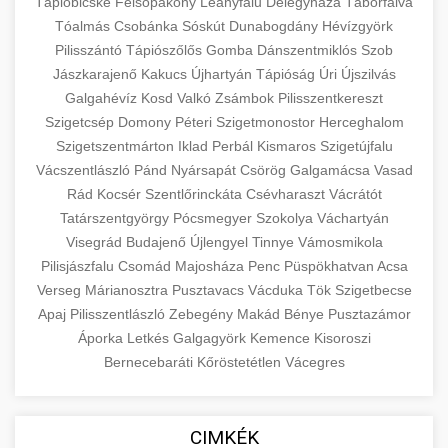
eyelid surgery with experienced cosmetic
Tápióbicske
Felsőpakony
Leányfalu
Délegyháza
Táborfalva
Növelése
Tóalmás
Csobánka
Sóskút
surgeons.
Dunabogdány
Hévízgyörk
abdomen contouring surgery
Pilisszántó
Tápiószőlős
Gomba
Dánszentmiklós
Szob
Case study showcasing 150% increase in
Jászkarajenő
Kakucs
Újhartyán
Tápióság
Úri
Újszilvás
szeptest.com
eyelid cosmetic procedure
patient consultations through strategic
🏥 Klinika Sikere
+
Galgahévíz
Kosd
Valkó
Zsámbok
Pilisszentkereszt
marketing. Learn proven methods for clinic
Esettanulmány
Szigetcsép
Domony
Péteri
Szigetmonostor
Herceghalom
growth.
Szigetszentmárton
Iklad
Perbál
Kismaros
Szigetújfalu
Detailed analysis of successful clinic strategies
Vácszentlászló
Pánd
Nyársapát
Csörög
Galgamácsa
Vasad
gildedeu.org
clinic patient growth
resulting in significant patient acquisition
+
Rád
Kocsér
Szentlőrinckáta
Csévharaszt
Vácrátót
🤖 AI Marketing Bejelentkezés
improvements and practice expansion.
Tatárszentgyörgy
Pócsmegyer
Szokolya
Váchartyán
Discover how AI-driven marketing strategies
Visegrád
Budajenő
Újlengyel
Tinnye
Vámosmikola
checkmydentist.com
Pilisjászfalu
increased patient registrations by 150%.
Csomád
Majosháza
Penc
Püspökhatvan
Acsa
+
🎯 Praxis Felfuttatása
Verseg
Márianosztra
Pusztavacs
Vácduka
Tök
Szigetbecse
Modern technology meets medical practice
medical practice success
Apaj
Pilisszentlászló
Zebegény
Makád
Bénye
Pusztazámor
growth.
Comprehensive guide to scaling your medical
Áporka
Letkés
Galgagyörk
Kemence
Kisoroszi
practice. Proven strategies for patient
📊 150%-os Páciens
Bernecebaráti
Kőröstetétlen
Vácegres
+
life3.net
AI marketing results
acquisition, retention, and practice
Növekedés
development.
Real-world results showing dramatic patient
CIMKÉK