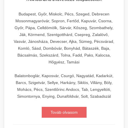
Budapest, Győr, Miskolc, Pécs, Szeged, Debrecen
Mosonmagyaróvár, Sopron, Fertőd, Kapuvár, Csorna,
Győr, Pápa, Celldömölk, Sárvár, Kőszeg, Szombathely,
Ják, Körmend, Szentgotthárd, Csepreg, Zalalövő,
Vasvár, Jánosháza, Devecser, Ajka, Sümeg, Pécsvárad,
Komló, Sásd, Dombóvár, Bonyhád, Bátaszék, Baja,
Bácsalmás, Szekszárd, Tolna, Fadd, Paks, Kalocsa,
Hőgyész, Tamási
Balatonboglár, Kaposvár, Csurgó, Nagyatád, Kadarkút,
Barcs, Szigetvár, Sellye, Harkány, Siklós, Villány, Bóly,
Mohács, Pécs, Szentlőrinc Andocs, Tab, Lengyeltóti,
Simontornya, Enying, Dunaföldvár, Solt, Szabadszál
Továb olvasom