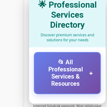
🌟 Professional
Services
Directory
Discover premium services and
solutions for your needs
📂 All
Professional
+
Services &
Resources
⚡ 1. legjobb elektromos
+
Internet búvárok vagyunk. Blog oldalunkat
roller szervíz