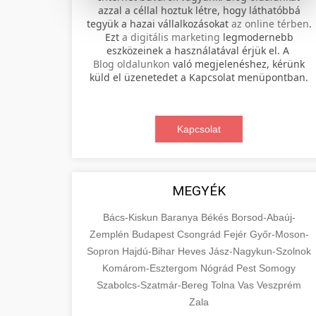
azzal a céllal hoztuk létre, hogy láthatóbbá
tegyük a hazai vállalkozásokat
az online térben
.
Professional electric scooter repair and
Ezt
a digitális marketing
legmodernebb
maintenance services. Expert
eszközeinek a használatával érjük el. A
📊 2. online marketing
+
Blog oldalunkon
való megjelenéshez, kérünk
technicians provide quality service for
ügynökség
küld el üzenetedet a Kapcsolat menüpontban.
all major brands and models.
Comprehensive online marketing
Visit Service Center
services including SEO, social media
Kapcsolat
🛴 3. legjobb elektromos
+
management, and digital advertising.
scooter repair shop
roller
Drive growth with data-driven
strategies.
Find the best electric scooters on the
MEGYÉK
market. Compare top models, features,
+
🔗 4. prémium linképítés
aimarketingugynokseg.hu
and prices to make an informed
Bács-Kiskun
Baranya
Békés
Borsod-Abaúj-
purchase decision.
Zemplén
Budapest
Csongrád
Fejér
Győr-Moson-
High-quality backlink acquisition
digital agency services
Sopron
Hajdú-Bihar
Heves
Jász-Nagykun-Szolnok
services to boost your website's
📦 5. termékek és
+
Komárom-Esztergom
View Top Models
Nógrád
Pest
Somogy
authority and search engine rankings.
szolgáltatások
Szabolcs-Szatmár-Bereg
Tolna
Vas
Veszprém
White-hat techniques only.
e-scooter reviews
Zala
Educational resource explaining the