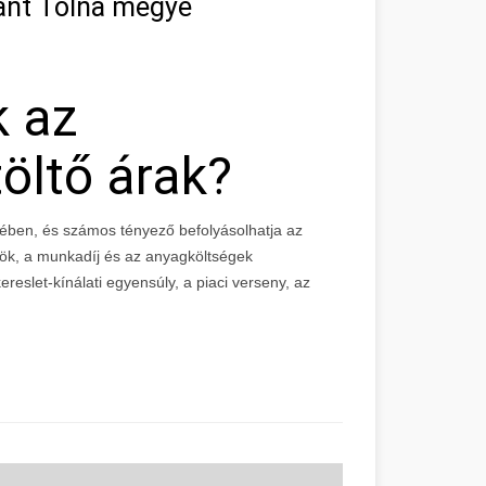
hant Tolna megye
k az
öltő árak?
ében, és számos tényező befolyásolhatja az
zök, a munkadíj és az anyagköltségek
reslet-kínálati egyensúly, a piaci verseny, az