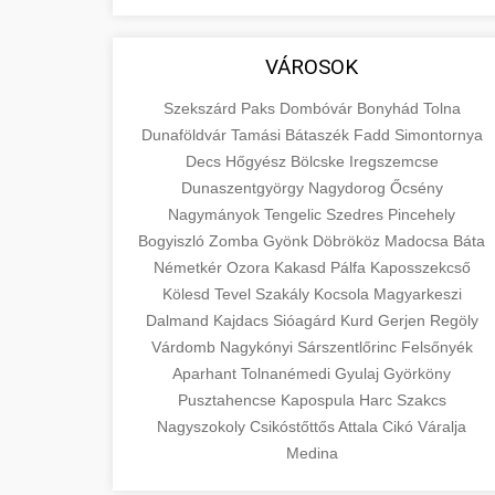
aimarketingugynokseg.hu
fundamental concepts of goods and
+
💶 6. eus pénzek
services in economics and business.
quality backlink service
VÁROSOK
Learn about product types and service
+
🚀 8. seo ügynökség
categories.
Szekszárd
Paks
Dombóvár
Bonyhád
Tolna
Dunaföldvár
Tamási
Bátaszék
Fadd
Simontornya
Expert search engine optimization
en.wikipedia.org
Decs
Hőgyész
Bölcske
Iregszemcse
services to improve your website's
Dunaszentgyörgy
Nagydorog
Őcsény
+
💎 9. mellplasztika
economic concepts
visibility and organic traffic. Technical
Nagymányok
Tengelic
Szedres
Pincehely
SEO, content optimization, and more.
Bogyiszló
Zomba
Gyönk
Döbrököz
Madocsa
Báta
Professional breast augmentation
Németkér
Ozora
Kakasd
Pálfa
Kaposszekcső
services with experienced surgeons.
+
✨ 10. hasplasztika
Kölesd
Tevel
onlinemarketing101.biz
Szakály
Kocsola
Magyarkeszi
Learn about procedures, recovery, and
Dalmand
Kajdacs
Sióagárd
Kurd
Gerjen
Regöly
consultation options for cosmetic
Expert tummy tuck procedures to
search optimization experts
Várdomb
Nagykónyi
Sárszentlőrinc
Felsőnyék
enhancement.
achieve a flatter, more toned
+
Aparhant
Tolnanémedi
Gyulaj
Györköny
👁️ szemhejplasztika
abdomen. Consultation with certified
Pusztahencse
Kapospula
Harc
Szakcs
szeptest.com
plastic surgeons and comprehensive
Professional blepharoplasty
Nagyszokoly
Csikóstőttős
Attala
Cikó
Váralja
aftercare.
procedures to refresh your
cosmetic breast surgery
Medina
📈 Paciensek Számának
+
appearance. Upper and lower eyelid
Növelése