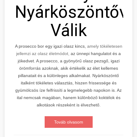
Nyárköszöntővé
Válik
A prosecco bor egy igazi olasz kincs,
amely tökéletesen
jellemzi az olasz életmódot,
az ünnepi hangulatot és a
jókedvet. A prosecco, a gyönyörű olasz pezsgő, igazi
örömforrás azoknak, akik értékelik az élet kellemes
pillanatait és a különleges alkalmakat. Nyárköszöntő
italként tökéletes választás, hiszen frissessége és
gyümölcsös íze felfrissíti a legmelegebb napokon is. Az
ital nemcsak magában, hanem különböző koktélok és
alkotások részeként is élvezhető.
Továb olvasom