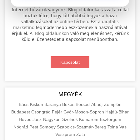
⚡ 1. legjobb elektromos roller
+
Internet búvárok vagyunk. Blog oldalunkat azzal a céllal
szervíz
hoztuk létre, hogy láthatóbbá tegyük a hazai
vállalkozásokat
az online térben
. Ezt
a digitális
Professional electric scooter repair and
marketing
legmodernebb eszközeinek a használatával
maintenance services. Expert technicians
érjük el. A
Blog oldalunkon
való megjelenéshez, kérünk
📊 2. online marketing
+
küld el üzenetedet a Kapcsolat menüpontban.
provide quality service for all major brands and
ügynökség
models.
Comprehensive online marketing services
Kapcsolat
Visit Service Center
scooter repair shop
including SEO, social media management, and
+
🛴 3. legjobb elektromos roller
digital advertising. Drive growth with data-
driven strategies.
Find the best electric scooters on the market.
Compare top models, features, and prices to
+
MEGYÉK
🔗 4. prémium linképítés
aimarketingugynokseg.hu
make an informed purchase decision.
Bács-Kiskun
Baranya
Békés
Borsod-Abaúj-Zemplén
High-quality backlink acquisition services to
digital agency services
Budapest
Csongrád
Fejér
Győr-Moson-Sopron
Hajdú-Bihar
View Top Models
e-scooter reviews
boost your website's authority and search
Heves
Jász-Nagykun-Szolnok
Komárom-Esztergom
📦 5. termékek és
+
engine rankings. White-hat techniques only.
Nógrád
Pest
Somogy
szolgáltatások
Szabolcs-Szatmár-Bereg
Tolna
Vas
Veszprém
Zala