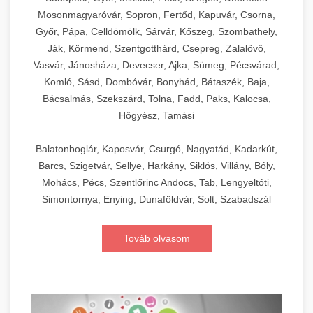
Mosonmagyaróvár, Sopron, Fertőd, Kapuvár, Csorna,
Győr, Pápa, Celldömölk, Sárvár, Kőszeg, Szombathely,
Ják, Körmend, Szentgotthárd, Csepreg, Zalalövő,
Vasvár, Jánosháza, Devecser, Ajka, Sümeg, Pécsvárad,
Komló, Sásd, Dombóvár, Bonyhád, Bátaszék, Baja,
Bácsalmás, Szekszárd, Tolna, Fadd, Paks, Kalocsa,
Hőgyész, Tamási
Balatonboglár, Kaposvár, Csurgó, Nagyatád, Kadarkút,
Barcs, Szigetvár, Sellye, Harkány, Siklós, Villány, Bóly,
Mohács, Pécs, Szentlőrinc Andocs, Tab, Lengyeltóti,
Simontornya, Enying, Dunaföldvár, Solt, Szabadszál
Továb olvasom