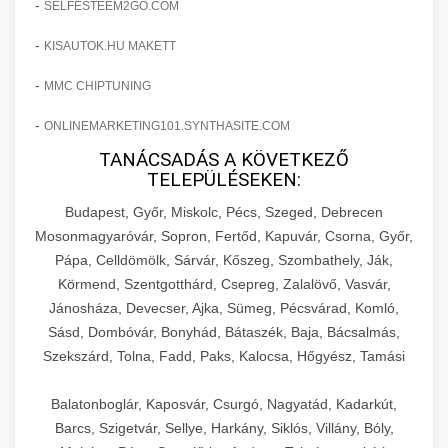
-
SELFESTEEM2GO.COM
-
KISAUTOK.HU MAKETT
-
MMC CHIPTUNING
-
ONLINEMARKETING101.SYNTHASITE.COM
TANÁCSADÁS A KÖVETKEZŐ
TELEPÜLÉSEKEN:
Budapest, Győr, Miskolc, Pécs, Szeged, Debrecen
Mosonmagyaróvár, Sopron, Fertőd, Kapuvár, Csorna, Győr,
Pápa, Celldömölk, Sárvár, Kőszeg, Szombathely, Ják,
Körmend, Szentgotthárd, Csepreg, Zalalövő, Vasvár,
Jánosháza, Devecser, Ajka, Sümeg, Pécsvárad, Komló,
Sásd, Dombóvár, Bonyhád, Bátaszék, Baja, Bácsalmás,
Szekszárd, Tolna, Fadd, Paks, Kalocsa, Hőgyész, Tamási
Balatonboglár, Kaposvár, Csurgó, Nagyatád, Kadarkút,
Barcs, Szigetvár, Sellye, Harkány, Siklós, Villány, Bóly,