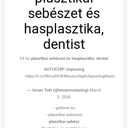
sebészet és
hasplasztika,
dentist
24.hu
plasztikai sebészet és hasplasztika, dentist
AUTOCHIP chiptuning
https://t.co/9brudVUlHt
#autochip
#chiptuning
#autochip
.hu
— Istvan Toth (@istvanmarketing)
March
3, 2026
-
giaform.hu
-
plasztikai sebészet
plasztikai sebész