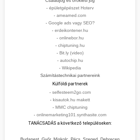
Családjog és öröklési jog
-
épületgépészet Hoterv
-
ameamed.com
-
Google ads vagy SEO?
-
erdeikontener.hu
-
onlinebor.hu
-
chiptuning.hu
-
Bit.ly (video)
-
autochip.hu
-
Wikipedia
Számítástechnikai partnereink
Külföldi partnerek
-
selfesteem2go.com
-
kisautok.hu makett
-
MMC chiptuning
-
onlinemarketing101.synthasite.com
TANÁCSADÁS a következő településeken:
Budapest, Győr, Miskolc, Pécs, Szeged, Debrecen