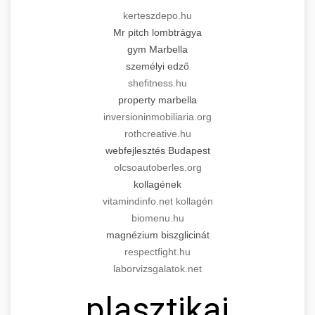
kerteszdepo.hu
Mr pitch lombtrágya
gym Marbella
személyi edző
shefitness.hu
property marbella
inversioninmobiliaria.org
rothcreative.hu
webfejlesztés Budapest
olcsoautoberles.org
kollagének
vitamindinfo.net kollagén
biomenu.hu
magnézium biszglicinát
respectfight.hu
laborvizsgalatok.net
plasztikai