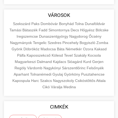
aimarketingugynokseg.hu
Educational resource explaining the
fundamental concepts of goods and services in
quality backlink service
+
💶 6. eus pénzek
VÁROSOK
economics and business. Learn about product
types and service categories.
Szekszárd
Paks
Dombóvár
Bonyhád
Tolna
Dunaföldvár
+
🚀 8. seo ügynökség
Tamási
Bátaszék
Fadd
Simontornya
Decs
Hőgyész
Bölcske
en.wikipedia.org
economic concepts
Iregszemcse
Dunaszentgyörgy
Nagydorog
Őcsény
Expert search engine optimization services to
Nagymányok
Tengelic
Szedres
Pincehely
Bogyiszló
Zomba
improve your website's visibility and organic
+
Gyönk
Döbrököz
Madocsa
Báta
Németkér
Ozora
Kakasd
💎 9. mellplasztika
traffic. Technical SEO, content optimization,
Pálfa
Kaposszekcső
Kölesd
Tevel
Szakály
Kocsola
and more.
Professional breast augmentation services
Magyarkeszi
Dalmand
Kajdacs
Sióagárd
Kurd
Gerjen
Regöly
with experienced surgeons. Learn about
Várdomb
Nagykónyi
Sárszentlőrinc
Felsőnyék
+
✨ 10. hasplasztika
onlinemarketing101.biz
Aparhant
Tolnanémedi
Gyulaj
Györköny
Pusztahencse
procedures, recovery, and consultation options
Kapospula
Harc
Szakcs
Nagyszokoly
Csikóstőttős
Attala
for cosmetic enhancement.
Expert tummy tuck procedures to achieve a
search optimization experts
Cikó
Váralja
Medina
flatter, more toned abdomen. Consultation
+
👁️ szemhejplasztika
szeptest.com
cosmetic breast surgery
with certified plastic surgeons and
comprehensive aftercare.
Professional blepharoplasty procedures to
CIMKÉK
refresh your appearance. Upper and lower
📈 Paciensek Számának
+
szeptest.com