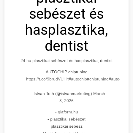
sebészet és
hasplasztika,
dentist
24.hu
plasztikai sebészet és hasplasztika, dentist
AUTOCHIP chiptuning
https://t.co/9brudVUlHt
#autochip
#chiptuning
#autochip
.hu
— Istvan Toth (@istvanmarketing)
March
3, 2026
-
giaform.hu
-
plasztikai sebészet
plasztikai sebész