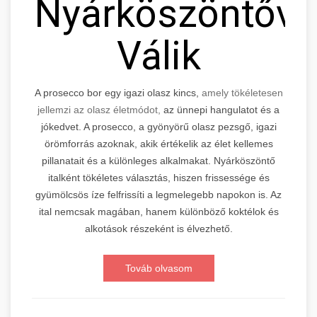
Nyárköszöntővé
Válik
A prosecco bor egy igazi olasz kincs,
amely tökéletesen
jellemzi az olasz életmódot,
az ünnepi hangulatot és a
jókedvet. A prosecco, a gyönyörű olasz pezsgő, igazi
örömforrás azoknak, akik értékelik az élet kellemes
pillanatait és a különleges alkalmakat. Nyárköszöntő
italként tökéletes választás, hiszen frissessége és
gyümölcsös íze felfrissíti a legmelegebb napokon is. Az
ital nemcsak magában, hanem különböző koktélok és
alkotások részeként is élvezhető.
Továb olvasom