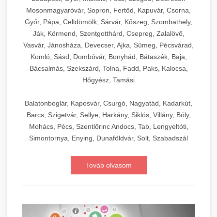
Mosonmagyaróvár, Sopron, Fertőd, Kapuvár, Csorna,
Győr, Pápa, Celldömölk, Sárvár, Kőszeg, Szombathely,
Ják, Körmend, Szentgotthárd, Csepreg, Zalalövő,
Vasvár, Jánosháza, Devecser, Ajka, Sümeg, Pécsvárad,
Komló, Sásd, Dombóvár, Bonyhád, Bátaszék, Baja,
Bácsalmás, Szekszárd, Tolna, Fadd, Paks, Kalocsa,
Hőgyész, Tamási
Balatonboglár, Kaposvár, Csurgó, Nagyatád, Kadarkút,
Barcs, Szigetvár, Sellye, Harkány, Siklós, Villány, Bóly,
Mohács, Pécs, Szentlőrinc Andocs, Tab, Lengyeltóti,
Simontornya, Enying, Dunaföldvár, Solt, Szabadszál
Továb olvasom