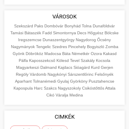
aimarketingugynokseg.hu
Educational resource explaining the
fundamental concepts of goods and services in
quality backlink service
+
💶 6. eus pénzek
VÁROSOK
economics and business. Learn about product
types and service categories.
Szekszárd
Paks
Dombóvár
Bonyhád
Tolna
Dunaföldvár
+
🚀 8. seo ügynökség
Tamási
Bátaszék
Fadd
Simontornya
Decs
Hőgyész
Bölcske
en.wikipedia.org
economic concepts
Iregszemcse
Dunaszentgyörgy
Nagydorog
Őcsény
Expert search engine optimization services to
Nagymányok
Tengelic
Szedres
Pincehely
Bogyiszló
Zomba
improve your website's visibility and organic
+
Gyönk
Döbrököz
Madocsa
Báta
Németkér
Ozora
Kakasd
💎 9. mellplasztika
traffic. Technical SEO, content optimization,
Pálfa
Kaposszekcső
Kölesd
Tevel
Szakály
Kocsola
and more.
Professional breast augmentation services
Magyarkeszi
Dalmand
Kajdacs
Sióagárd
Kurd
Gerjen
Regöly
with experienced surgeons. Learn about
Várdomb
Nagykónyi
Sárszentlőrinc
Felsőnyék
+
✨ 10. hasplasztika
onlinemarketing101.biz
Aparhant
Tolnanémedi
Gyulaj
Györköny
Pusztahencse
procedures, recovery, and consultation options
Kapospula
Harc
Szakcs
Nagyszokoly
Csikóstőttős
Attala
for cosmetic enhancement.
Expert tummy tuck procedures to achieve a
search optimization experts
Cikó
Váralja
Medina
flatter, more toned abdomen. Consultation
+
👁️ szemhejplasztika
szeptest.com
cosmetic breast surgery
with certified plastic surgeons and
comprehensive aftercare.
Professional blepharoplasty procedures to
CIMKÉK
refresh your appearance. Upper and lower
📈 Paciensek Számának
+
szeptest.com