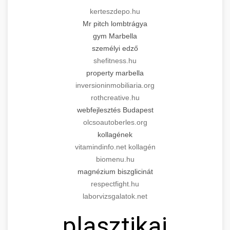
kerteszdepo.hu
Mr pitch lombtrágya
gym Marbella
személyi edző
shefitness.hu
property marbella
inversioninmobiliaria.org
rothcreative.hu
webfejlesztés Budapest
olcsoautoberles.org
kollagének
vitamindinfo.net kollagén
biomenu.hu
magnézium biszglicinát
respectfight.hu
laborvizsgalatok.net
plasztikai