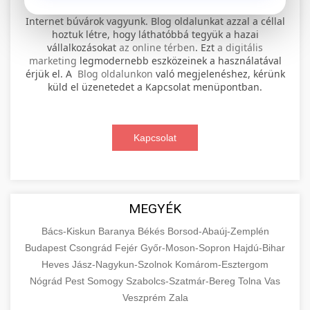
⚡ 1. legjobb elektromos roller
+
Internet búvárok vagyunk. Blog oldalunkat azzal a céllal
szervíz
hoztuk létre, hogy láthatóbbá tegyük a hazai
vállalkozásokat
az online térben
. Ezt
a digitális
Professional electric scooter repair and
marketing
legmodernebb eszközeinek a használatával
maintenance services. Expert technicians
érjük el. A
Blog oldalunkon
való megjelenéshez, kérünk
📊 2. online marketing
+
küld el üzenetedet a Kapcsolat menüpontban.
provide quality service for all major brands and
ügynökség
models.
Comprehensive online marketing services
Kapcsolat
Visit Service Center
scooter repair shop
including SEO, social media management, and
+
🛴 3. legjobb elektromos roller
digital advertising. Drive growth with data-
driven strategies.
Find the best electric scooters on the market.
Compare top models, features, and prices to
+
MEGYÉK
🔗 4. prémium linképítés
aimarketingugynokseg.hu
make an informed purchase decision.
Bács-Kiskun
Baranya
Békés
Borsod-Abaúj-Zemplén
High-quality backlink acquisition services to
digital agency services
Budapest
Csongrád
Fejér
Győr-Moson-Sopron
Hajdú-Bihar
View Top Models
e-scooter reviews
boost your website's authority and search
Heves
Jász-Nagykun-Szolnok
Komárom-Esztergom
📦 5. termékek és
+
engine rankings. White-hat techniques only.
Nógrád
Pest
Somogy
szolgáltatások
Szabolcs-Szatmár-Bereg
Tolna
Vas
Veszprém
Zala