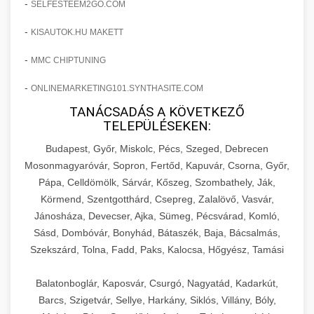
-
SELFESTEEM2GO.COM
-
KISAUTOK.HU MAKETT
-
MMC CHIPTUNING
-
ONLINEMARKETING101.SYNTHASITE.COM
TANÁCSADÁS A KÖVETKEZŐ
TELEPÜLÉSEKEN:
Budapest, Győr, Miskolc, Pécs, Szeged, Debrecen
Mosonmagyaróvár, Sopron, Fertőd, Kapuvár, Csorna, Győr,
Pápa, Celldömölk, Sárvár, Kőszeg, Szombathely, Ják,
Körmend, Szentgotthárd, Csepreg, Zalalövő, Vasvár,
Jánosháza, Devecser, Ajka, Sümeg, Pécsvárad, Komló,
Sásd, Dombóvár, Bonyhád, Bátaszék, Baja, Bácsalmás,
Szekszárd, Tolna, Fadd, Paks, Kalocsa, Hőgyész, Tamási
Balatonboglár, Kaposvár, Csurgó, Nagyatád, Kadarkút,
Barcs, Szigetvár, Sellye, Harkány, Siklós, Villány, Bóly,