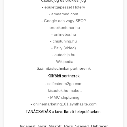
Családjog és öröklési jog
-
épületgépészet Hoterv
-
ameamed.com
-
Google ads vagy SEO?
-
erdeikontener.hu
-
onlinebor.hu
-
chiptuning.hu
-
Bit.ly (video)
-
autochip.hu
-
Wikipedia
Számítástechnikai partnereink
Külföldi partnerek
-
selfesteem2go.com
-
kisautok.hu makett
-
MMC chiptuning
-
onlinemarketing101.synthasite.com
TANÁCSADÁS a következő településeken:
Budapest, Győr, Miskolc, Pécs, Szeged, Debrecen