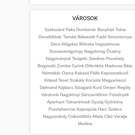
aimarketingugynokseg.hu
fundamental concepts of goods and
+
💶 6. eus pénzek
services in economics and business.
quality backlink service
VÁROSOK
Learn about product types and service
+
🚀 8. seo ügynökség
categories.
Szekszárd
Paks
Dombóvár
Bonyhád
Tolna
Dunaföldvár
Tamási
Bátaszék
Fadd
Simontornya
Expert search engine optimization
en.wikipedia.org
Decs
Hőgyész
Bölcske
Iregszemcse
services to improve your website's
Dunaszentgyörgy
Nagydorog
Őcsény
+
💎 9. mellplasztika
economic concepts
visibility and organic traffic. Technical
Nagymányok
Tengelic
Szedres
Pincehely
SEO, content optimization, and more.
Bogyiszló
Zomba
Gyönk
Döbrököz
Madocsa
Báta
Professional breast augmentation
Németkér
Ozora
Kakasd
Pálfa
Kaposszekcső
services with experienced surgeons.
+
✨ 10. hasplasztika
Kölesd
Tevel
onlinemarketing101.biz
Szakály
Kocsola
Magyarkeszi
Learn about procedures, recovery, and
Dalmand
Kajdacs
Sióagárd
Kurd
Gerjen
Regöly
consultation options for cosmetic
Expert tummy tuck procedures to
search optimization experts
Várdomb
Nagykónyi
Sárszentlőrinc
Felsőnyék
enhancement.
achieve a flatter, more toned
+
Aparhant
Tolnanémedi
Gyulaj
Györköny
👁️ szemhejplasztika
abdomen. Consultation with certified
Pusztahencse
Kapospula
Harc
Szakcs
szeptest.com
plastic surgeons and comprehensive
Professional blepharoplasty
Nagyszokoly
Csikóstőttős
Attala
Cikó
Váralja
aftercare.
procedures to refresh your
cosmetic breast surgery
Medina
📈 Paciensek Számának
+
appearance. Upper and lower eyelid
Növelése