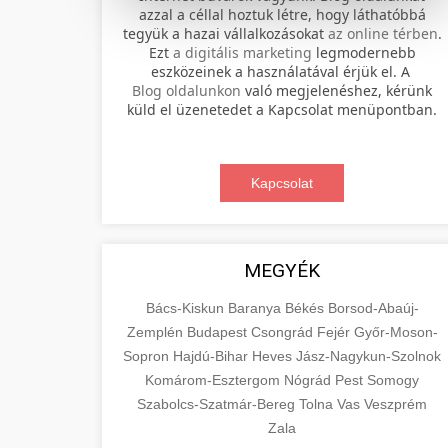
azzal a céllal hoztuk létre, hogy láthatóbbá
tegyük a hazai vállalkozásokat
az online térben
.
Professional electric scooter repair and
Ezt
a digitális marketing
legmodernebb
maintenance services. Expert
eszközeinek a használatával érjük el. A
📊 2. online marketing
+
Blog oldalunkon
való megjelenéshez, kérünk
technicians provide quality service for
ügynökség
küld el üzenetedet a Kapcsolat menüpontban.
all major brands and models.
Comprehensive online marketing
Visit Service Center
services including SEO, social media
Kapcsolat
🛴 3. legjobb elektromos
+
management, and digital advertising.
scooter repair shop
roller
Drive growth with data-driven
strategies.
Find the best electric scooters on the
MEGYÉK
market. Compare top models, features,
+
🔗 4. prémium linképítés
aimarketingugynokseg.hu
and prices to make an informed
Bács-Kiskun
Baranya
Békés
Borsod-Abaúj-
purchase decision.
Zemplén
Budapest
Csongrád
Fejér
Győr-Moson-
High-quality backlink acquisition
digital agency services
Sopron
Hajdú-Bihar
Heves
Jász-Nagykun-Szolnok
services to boost your website's
📦 5. termékek és
+
Komárom-Esztergom
View Top Models
Nógrád
Pest
Somogy
authority and search engine rankings.
szolgáltatások
Szabolcs-Szatmár-Bereg
Tolna
Vas
Veszprém
White-hat techniques only.
e-scooter reviews
Zala
Educational resource explaining the