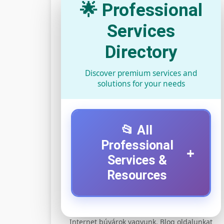
🌟 Professional
Services
Directory
Discover premium services and
solutions for your needs
📂 All
Professional
+
Services &
Resources
⚡ 1. legjobb elektromos
+
Internet búvárok vagyunk. Blog oldalunkat
roller szervíz