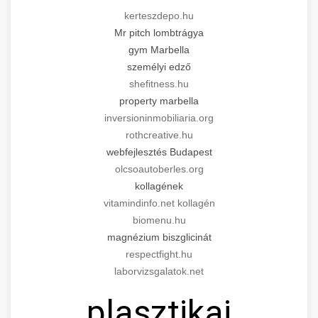
kerteszdepo.hu
Mr pitch lombtrágya
gym Marbella
személyi edző
shefitness.hu
property marbella
inversioninmobiliaria.org
rothcreative.hu
webfejlesztés Budapest
olcsoautoberles.org
kollagének
vitamindinfo.net kollagén
biomenu.hu
magnézium biszglicinát
respectfight.hu
laborvizsgalatok.net
plasztikai