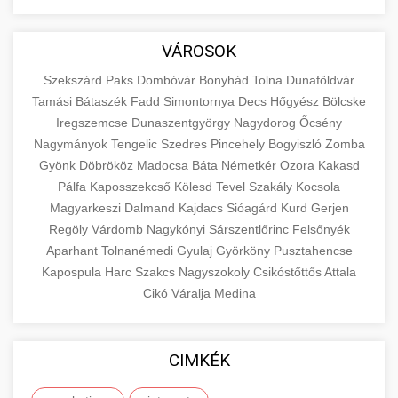
aimarketingugynokseg.hu
Educational resource explaining the
fundamental concepts of goods and services in
quality backlink service
+
💶 6. eus pénzek
VÁROSOK
economics and business. Learn about product
types and service categories.
Szekszárd
Paks
Dombóvár
Bonyhád
Tolna
Dunaföldvár
+
🚀 8. seo ügynökség
Tamási
Bátaszék
Fadd
Simontornya
Decs
Hőgyész
Bölcske
en.wikipedia.org
economic concepts
Iregszemcse
Dunaszentgyörgy
Nagydorog
Őcsény
Expert search engine optimization services to
Nagymányok
Tengelic
Szedres
Pincehely
Bogyiszló
Zomba
improve your website's visibility and organic
+
Gyönk
Döbrököz
Madocsa
Báta
Németkér
Ozora
Kakasd
💎 9. mellplasztika
traffic. Technical SEO, content optimization,
Pálfa
Kaposszekcső
Kölesd
Tevel
Szakály
Kocsola
and more.
Professional breast augmentation services
Magyarkeszi
Dalmand
Kajdacs
Sióagárd
Kurd
Gerjen
Regöly
with experienced surgeons. Learn about
Várdomb
Nagykónyi
Sárszentlőrinc
Felsőnyék
+
✨ 10. hasplasztika
onlinemarketing101.biz
Aparhant
Tolnanémedi
Gyulaj
Györköny
Pusztahencse
procedures, recovery, and consultation options
Kapospula
Harc
Szakcs
Nagyszokoly
Csikóstőttős
Attala
for cosmetic enhancement.
Expert tummy tuck procedures to achieve a
search optimization experts
Cikó
Váralja
Medina
flatter, more toned abdomen. Consultation
+
👁️ szemhejplasztika
szeptest.com
cosmetic breast surgery
with certified plastic surgeons and
comprehensive aftercare.
Professional blepharoplasty procedures to
CIMKÉK
refresh your appearance. Upper and lower
📈 Paciensek Számának
+
szeptest.com