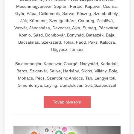
Mosonmagyaróvár, Sopron, Fertőd, Kapuvár, Csorna,
Győr, Pápa, Celldömölk, Sárvár, Kőszeg, Szombathely,
Ják, Körmend, Szentgotthárd, Csepreg, Zalalövő,
Vasvár, Jánosháza, Devecser, Ajka, Sümeg, Pécsvárad,
Komló, Sásd, Dombóvár, Bonyhád, Bátaszék, Baja,
Bácsalmás, Szekszárd, Tolna, Fadd, Paks, Kalocsa,
Hőgyész, Tamási
Balatonboglár, Kaposvár, Csurgó, Nagyatád, Kadarkút,
Barcs, Szigetvár, Sellye, Harkány, Siklós, Villány, Bóly,
Mohács, Pécs, Szentlőrinc Andocs, Tab, Lengyeltóti,
Simontornya, Enying, Dunaföldvár, Solt, Szabadszál
Továb olvasom