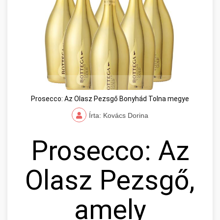
Prosecco: Az Olasz Pezsgő Bonyhád Tolna megye
Írta: Kovács Dorina
Prosecco: Az
Olasz Pezsgő,
amely