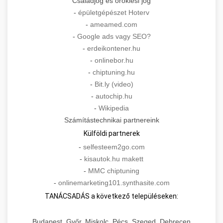
Családjog és öröklési jog
-
épületgépészet Hoterv
-
ameamed.com
-
Google ads vagy SEO?
-
erdeikontener.hu
-
onlinebor.hu
-
chiptuning.hu
-
Bit.ly (video)
-
autochip.hu
-
Wikipedia
Számítástechnikai partnereink
Külföldi partnerek
-
selfesteem2go.com
-
kisautok.hu makett
-
MMC chiptuning
-
onlinemarketing101.synthasite.com
TANÁCSADÁS a következő településeken:
Budapest, Győr, Miskolc, Pécs, Szeged, Debrecen