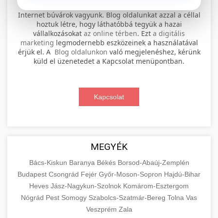
⚡ 1. legjobb elektromos roller
+
Internet búvárok vagyunk. Blog oldalunkat azzal a céllal
szervíz
hoztuk létre, hogy láthatóbbá tegyük a hazai
vállalkozásokat
az online térben
. Ezt
a digitális
Professional electric scooter repair and
marketing
legmodernebb eszközeinek a használatával
maintenance services. Expert technicians
érjük el. A
Blog oldalunkon
való megjelenéshez, kérünk
📊 2. online marketing
+
küld el üzenetedet a Kapcsolat menüpontban.
provide quality service for all major brands and
ügynökség
models.
Comprehensive online marketing services
Kapcsolat
Visit Service Center
scooter repair shop
including SEO, social media management, and
+
🛴 3. legjobb elektromos roller
digital advertising. Drive growth with data-
driven strategies.
Find the best electric scooters on the market.
Compare top models, features, and prices to
+
MEGYÉK
🔗 4. prémium linképítés
aimarketingugynokseg.hu
make an informed purchase decision.
Bács-Kiskun
Baranya
Békés
Borsod-Abaúj-Zemplén
High-quality backlink acquisition services to
digital agency services
Budapest
Csongrád
Fejér
Győr-Moson-Sopron
Hajdú-Bihar
View Top Models
e-scooter reviews
boost your website's authority and search
Heves
Jász-Nagykun-Szolnok
Komárom-Esztergom
📦 5. termékek és
+
engine rankings. White-hat techniques only.
Nógrád
Pest
Somogy
szolgáltatások
Szabolcs-Szatmár-Bereg
Tolna
Vas
Veszprém
Zala