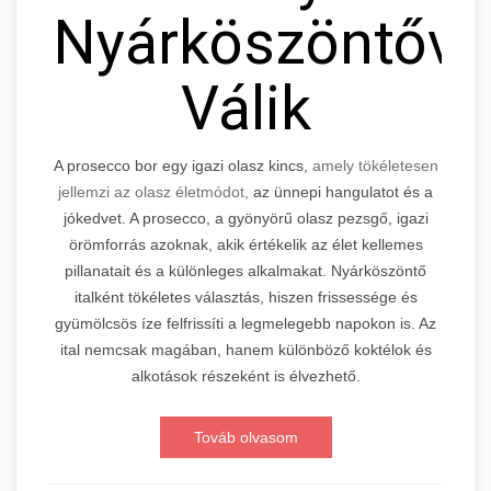
Nyárköszöntővé
Válik
A prosecco bor egy igazi olasz kincs,
amely tökéletesen
jellemzi az olasz életmódot,
az ünnepi hangulatot és a
jókedvet. A prosecco, a gyönyörű olasz pezsgő, igazi
örömforrás azoknak, akik értékelik az élet kellemes
pillanatait és a különleges alkalmakat. Nyárköszöntő
italként tökéletes választás, hiszen frissessége és
gyümölcsös íze felfrissíti a legmelegebb napokon is. Az
ital nemcsak magában, hanem különböző koktélok és
alkotások részeként is élvezhető.
Továb olvasom