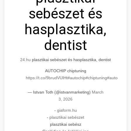
sebészet és
hasplasztika,
dentist
24.hu
plasztikai sebészet és hasplasztika, dentist
AUTOCHIP chiptuning
https://t.co/9brudVUlHt
#autochip
#chiptuning
#autochip
.hu
— Istvan Toth (@istvanmarketing)
March
3, 2026
-
giaform.hu
-
plasztikai sebészet
plasztikai sebész