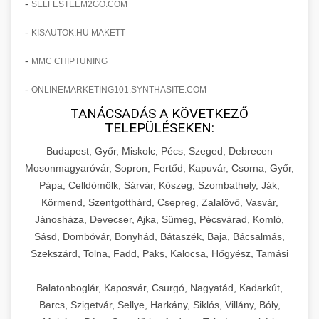
-
SELFESTEEM2GO.COM
-
KISAUTOK.HU MAKETT
-
MMC CHIPTUNING
-
ONLINEMARKETING101.SYNTHASITE.COM
TANÁCSADÁS A KÖVETKEZŐ
TELEPÜLÉSEKEN:
Budapest, Győr, Miskolc, Pécs, Szeged, Debrecen
Mosonmagyaróvár, Sopron, Fertőd, Kapuvár, Csorna, Győr,
Pápa, Celldömölk, Sárvár, Kőszeg, Szombathely, Ják,
Körmend, Szentgotthárd, Csepreg, Zalalövő, Vasvár,
Jánosháza, Devecser, Ajka, Sümeg, Pécsvárad, Komló,
Sásd, Dombóvár, Bonyhád, Bátaszék, Baja, Bácsalmás,
Szekszárd, Tolna, Fadd, Paks, Kalocsa, Hőgyész, Tamási
Balatonboglár, Kaposvár, Csurgó, Nagyatád, Kadarkút,
Barcs, Szigetvár, Sellye, Harkány, Siklós, Villány, Bóly,