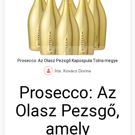
Prosecco: Az Olasz Pezsgő Kapospula Tolna megye
Írta: Kovács Dorina
Prosecco: Az
Olasz Pezsgő,
amely