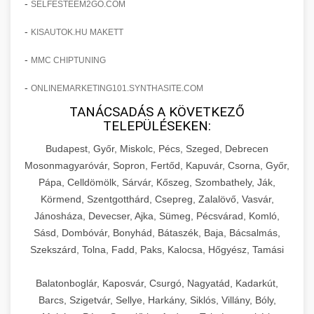
-
SELFESTEEM2GO.COM
-
KISAUTOK.HU MAKETT
-
MMC CHIPTUNING
-
ONLINEMARKETING101.SYNTHASITE.COM
TANÁCSADÁS A KÖVETKEZŐ
TELEPÜLÉSEKEN:
Budapest, Győr, Miskolc, Pécs, Szeged, Debrecen
Mosonmagyaróvár, Sopron, Fertőd, Kapuvár, Csorna, Győr,
Pápa, Celldömölk, Sárvár, Kőszeg, Szombathely, Ják,
Körmend, Szentgotthárd, Csepreg, Zalalövő, Vasvár,
Jánosháza, Devecser, Ajka, Sümeg, Pécsvárad, Komló,
Sásd, Dombóvár, Bonyhád, Bátaszék, Baja, Bácsalmás,
Szekszárd, Tolna, Fadd, Paks, Kalocsa, Hőgyész, Tamási
Balatonboglár, Kaposvár, Csurgó, Nagyatád, Kadarkút,
Barcs, Szigetvár, Sellye, Harkány, Siklós, Villány, Bóly,