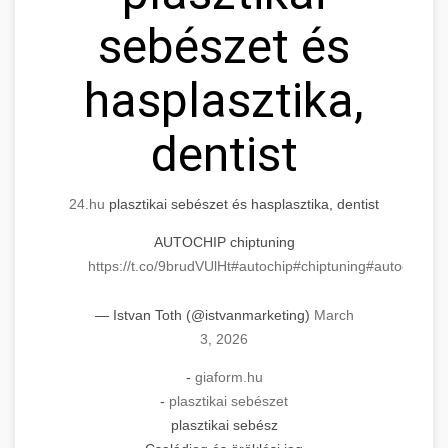
sebészet és
hasplasztika,
dentist
24.hu
plasztikai sebészet és hasplasztika, dentist
AUTOCHIP chiptuning
https://t.co/9brudVUlHt
#autochip
#chiptuning
#autochip
.hu
— Istvan Toth (@istvanmarketing)
March
3, 2026
-
giaform.hu
-
plasztikai sebészet
plasztikai sebész