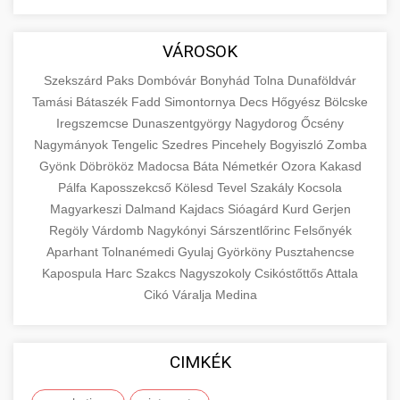
aimarketingugynokseg.hu
Educational resource explaining the
fundamental concepts of goods and services in
quality backlink service
+
💶 6. eus pénzek
VÁROSOK
economics and business. Learn about product
types and service categories.
Szekszárd
Paks
Dombóvár
Bonyhád
Tolna
Dunaföldvár
+
🚀 8. seo ügynökség
Tamási
Bátaszék
Fadd
Simontornya
Decs
Hőgyész
Bölcske
en.wikipedia.org
economic concepts
Iregszemcse
Dunaszentgyörgy
Nagydorog
Őcsény
Expert search engine optimization services to
Nagymányok
Tengelic
Szedres
Pincehely
Bogyiszló
Zomba
improve your website's visibility and organic
+
Gyönk
Döbrököz
Madocsa
Báta
Németkér
Ozora
Kakasd
💎 9. mellplasztika
traffic. Technical SEO, content optimization,
Pálfa
Kaposszekcső
Kölesd
Tevel
Szakály
Kocsola
and more.
Professional breast augmentation services
Magyarkeszi
Dalmand
Kajdacs
Sióagárd
Kurd
Gerjen
Regöly
with experienced surgeons. Learn about
Várdomb
Nagykónyi
Sárszentlőrinc
Felsőnyék
+
✨ 10. hasplasztika
onlinemarketing101.biz
Aparhant
Tolnanémedi
Gyulaj
Györköny
Pusztahencse
procedures, recovery, and consultation options
Kapospula
Harc
Szakcs
Nagyszokoly
Csikóstőttős
Attala
for cosmetic enhancement.
Expert tummy tuck procedures to achieve a
search optimization experts
Cikó
Váralja
Medina
flatter, more toned abdomen. Consultation
+
👁️ szemhejplasztika
szeptest.com
cosmetic breast surgery
with certified plastic surgeons and
comprehensive aftercare.
Professional blepharoplasty procedures to
CIMKÉK
refresh your appearance. Upper and lower
📈 Paciensek Számának
+
szeptest.com