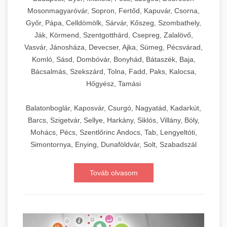
Mosonmagyaróvár, Sopron, Fertőd, Kapuvár, Csorna,
Győr, Pápa, Celldömölk, Sárvár, Kőszeg, Szombathely,
Ják, Körmend, Szentgotthárd, Csepreg, Zalalövő,
Vasvár, Jánosháza, Devecser, Ajka, Sümeg, Pécsvárad,
Komló, Sásd, Dombóvár, Bonyhád, Bátaszék, Baja,
Bácsalmás, Szekszárd, Tolna, Fadd, Paks, Kalocsa,
Hőgyész, Tamási
Balatonboglár, Kaposvár, Csurgó, Nagyatád, Kadarkút,
Barcs, Szigetvár, Sellye, Harkány, Siklós, Villány, Bóly,
Mohács, Pécs, Szentlőrinc Andocs, Tab, Lengyeltóti,
Simontornya, Enying, Dunaföldvár, Solt, Szabadszál
Továb olvasom