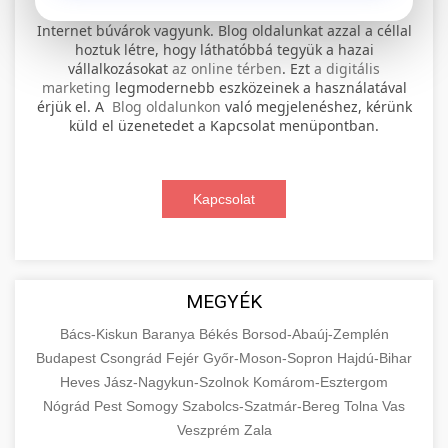
⚡ 1. legjobb elektromos roller
+
Internet búvárok vagyunk. Blog oldalunkat azzal a céllal
szervíz
hoztuk létre, hogy láthatóbbá tegyük a hazai
vállalkozásokat
az online térben
. Ezt
a digitális
Professional electric scooter repair and
marketing
legmodernebb eszközeinek a használatával
maintenance services. Expert technicians
érjük el. A
Blog oldalunkon
való megjelenéshez, kérünk
📊 2. online marketing
+
küld el üzenetedet a Kapcsolat menüpontban.
provide quality service for all major brands and
ügynökség
models.
Comprehensive online marketing services
Kapcsolat
Visit Service Center
scooter repair shop
including SEO, social media management, and
+
🛴 3. legjobb elektromos roller
digital advertising. Drive growth with data-
driven strategies.
Find the best electric scooters on the market.
Compare top models, features, and prices to
+
MEGYÉK
🔗 4. prémium linképítés
aimarketingugynokseg.hu
make an informed purchase decision.
Bács-Kiskun
Baranya
Békés
Borsod-Abaúj-Zemplén
High-quality backlink acquisition services to
digital agency services
Budapest
Csongrád
Fejér
Győr-Moson-Sopron
Hajdú-Bihar
View Top Models
e-scooter reviews
boost your website's authority and search
Heves
Jász-Nagykun-Szolnok
Komárom-Esztergom
📦 5. termékek és
+
engine rankings. White-hat techniques only.
Nógrád
Pest
Somogy
szolgáltatások
Szabolcs-Szatmár-Bereg
Tolna
Vas
Veszprém
Zala