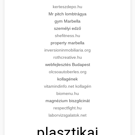
kerteszdepo.hu
Mr pitch lombtrágya
gym Marbella
személyi edző
shefitness.hu
property marbella
inversioninmobiliaria.org
rothcreative.hu
webfejlesztés Budapest
olcsoautoberles.org
kollagének
vitamindinfo.net kollagén
biomenu.hu
magnézium biszglicinát
respectfight.hu
laborvizsgalatok.net
plasztikai