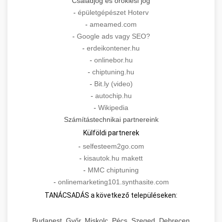
Családjog és öröklési jog
-
épületgépészet Hoterv
-
ameamed.com
-
Google ads vagy SEO?
-
erdeikontener.hu
-
onlinebor.hu
-
chiptuning.hu
-
Bit.ly (video)
-
autochip.hu
-
Wikipedia
Számítástechnikai partnereink
Külföldi partnerek
-
selfesteem2go.com
-
kisautok.hu makett
-
MMC chiptuning
-
onlinemarketing101.synthasite.com
TANÁCSADÁS a következő településeken:
Budapest, Győr, Miskolc, Pécs, Szeged, Debrecen