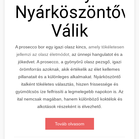
Nyárköszöntővé
Válik
A prosecco bor egy igazi olasz kincs,
amely tökéletesen
jellemzi az olasz életmódot,
az ünnepi hangulatot és a
jókedvet. A prosecco, a gyönyörű olasz pezsgő, igazi
örömforrás azoknak, akik értékelik az élet kellemes
pillanatait és a különleges alkalmakat. Nyárköszöntő
italként tökéletes választás, hiszen frissessége és
gyümölcsös íze felfrissíti a legmelegebb napokon is. Az
ital nemcsak magában, hanem különböző koktélok és
alkotások részeként is élvezhető.
Továb olvasom