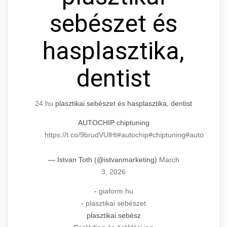
sebészet és
hasplasztika,
dentist
24.hu
plasztikai sebészet és hasplasztika, dentist
AUTOCHIP chiptuning
https://t.co/9brudVUlHt
#autochip
#chiptuning
#autochip
.hu
— Istvan Toth (@istvanmarketing)
March
3, 2026
-
giaform.hu
-
plasztikai sebészet
plasztikai sebész