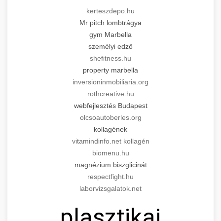
kerteszdepo.hu
Mr pitch lombtrágya
gym Marbella
személyi edző
shefitness.hu
property marbella
inversioninmobiliaria.org
rothcreative.hu
webfejlesztés Budapest
olcsoautoberles.org
kollagének
vitamindinfo.net kollagén
biomenu.hu
magnézium biszglicinát
respectfight.hu
laborvizsgalatok.net
plasztikai