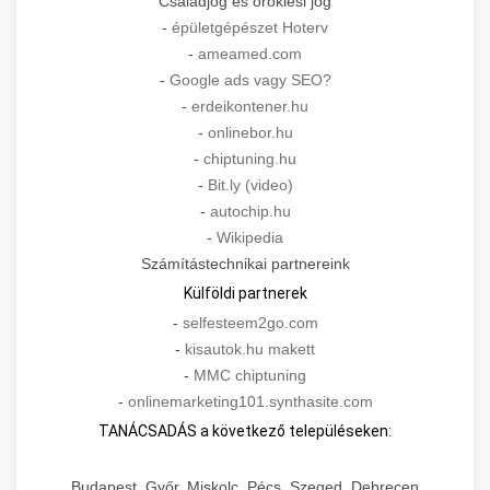
Családjog és öröklési jog
-
épületgépészet Hoterv
-
ameamed.com
-
Google ads vagy SEO?
-
erdeikontener.hu
-
onlinebor.hu
-
chiptuning.hu
-
Bit.ly (video)
-
autochip.hu
-
Wikipedia
Számítástechnikai partnereink
Külföldi partnerek
-
selfesteem2go.com
-
kisautok.hu makett
-
MMC chiptuning
-
onlinemarketing101.synthasite.com
TANÁCSADÁS a következő településeken:
Budapest, Győr, Miskolc, Pécs, Szeged, Debrecen