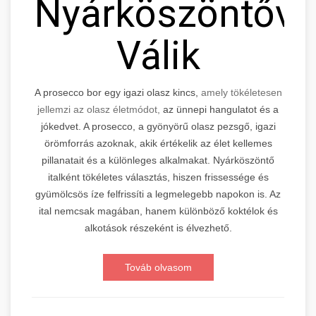
Nyárköszöntővé
Válik
A prosecco bor egy igazi olasz kincs,
amely tökéletesen
jellemzi az olasz életmódot,
az ünnepi hangulatot és a
jókedvet. A prosecco, a gyönyörű olasz pezsgő, igazi
örömforrás azoknak, akik értékelik az élet kellemes
pillanatait és a különleges alkalmakat. Nyárköszöntő
italként tökéletes választás, hiszen frissessége és
gyümölcsös íze felfrissíti a legmelegebb napokon is. Az
ital nemcsak magában, hanem különböző koktélok és
alkotások részeként is élvezhető.
Továb olvasom