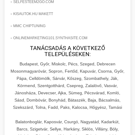
-
SELFESTEEM2GO.COM
-
KISAUTOK.HU MAKETT
-
MMC CHIPTUNING
-
ONLINEMARKETING101.SYNTHASITE.COM
TANÁCSADÁS A KÖVETKEZŐ
TELEPÜLÉSEKEN:
Budapest, Győr, Miskolc, Pécs, Szeged, Debrecen
Mosonmagyaróvár, Sopron, Fertőd, Kapuvár, Csorna, Győr,
Pápa, Celldömölk, Sárvár, Kőszeg, Szombathely, Ják,
Körmend, Szentgotthárd, Csepreg, Zalalövő, Vasvár,
Jánosháza, Devecser, Ajka, Sümeg, Pécsvárad, Komló,
Sásd, Dombóvár, Bonyhád, Bátaszék, Baja, Bácsalmás,
Szekszárd, Tolna, Fadd, Paks, Kalocsa, Hőgyész, Tamási
Balatonboglár, Kaposvár, Csurgó, Nagyatád, Kadarkút,
Barcs, Szigetvár, Sellye, Harkány, Siklós, Villány, Bóly,