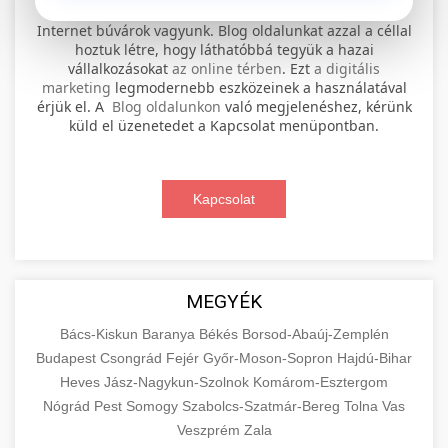
⚡ 1. legjobb elektromos roller
+
Internet búvárok vagyunk. Blog oldalunkat azzal a céllal
szervíz
hoztuk létre, hogy láthatóbbá tegyük a hazai
vállalkozásokat
az online térben
. Ezt
a digitális
Professional electric scooter repair and
marketing
legmodernebb eszközeinek a használatával
maintenance services. Expert technicians
érjük el. A
Blog oldalunkon
való megjelenéshez, kérünk
📊 2. online marketing
+
küld el üzenetedet a Kapcsolat menüpontban.
provide quality service for all major brands and
ügynökség
models.
Comprehensive online marketing services
Kapcsolat
Visit Service Center
scooter repair shop
including SEO, social media management, and
+
🛴 3. legjobb elektromos roller
digital advertising. Drive growth with data-
driven strategies.
Find the best electric scooters on the market.
Compare top models, features, and prices to
+
MEGYÉK
🔗 4. prémium linképítés
aimarketingugynokseg.hu
make an informed purchase decision.
Bács-Kiskun
Baranya
Békés
Borsod-Abaúj-Zemplén
High-quality backlink acquisition services to
digital agency services
Budapest
Csongrád
Fejér
Győr-Moson-Sopron
Hajdú-Bihar
View Top Models
e-scooter reviews
boost your website's authority and search
Heves
Jász-Nagykun-Szolnok
Komárom-Esztergom
📦 5. termékek és
+
engine rankings. White-hat techniques only.
Nógrád
Pest
Somogy
szolgáltatások
Szabolcs-Szatmár-Bereg
Tolna
Vas
Veszprém
Zala