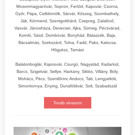
Mosonmagyaróvár, Sopron, Fertőd, Kapuvár, Csorna,
Győr, Pápa, Celldömölk, Sárvár, Kőszeg, Szombathely,
Ják, Körmend, Szentgotthárd, Csepreg, Zalalövő,
Vasvár, Jánosháza, Devecser, Ajka, Sümeg, Pécsvárad,
Komló, Sásd, Dombóvár, Bonyhád, Bátaszék, Baja,
Bácsalmás, Szekszárd, Tolna, Fadd, Paks, Kalocsa,
Hőgyész, Tamási
Balatonboglár, Kaposvár, Csurgó, Nagyatád, Kadarkút,
Barcs, Szigetvár, Sellye, Harkány, Siklós, Villány, Bóly,
Mohács, Pécs, Szentlőrinc Andocs, Tab, Lengyeltóti,
Simontornya, Enying, Dunaföldvár, Solt, Szabadszál
Továb olvasom