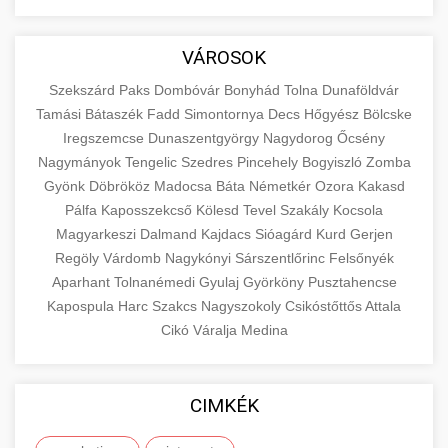
aimarketingugynokseg.hu
Educational resource explaining the
fundamental concepts of goods and services in
quality backlink service
+
💶 6. eus pénzek
VÁROSOK
economics and business. Learn about product
types and service categories.
Szekszárd
Paks
Dombóvár
Bonyhád
Tolna
Dunaföldvár
+
🚀 8. seo ügynökség
Tamási
Bátaszék
Fadd
Simontornya
Decs
Hőgyész
Bölcske
en.wikipedia.org
economic concepts
Iregszemcse
Dunaszentgyörgy
Nagydorog
Őcsény
Expert search engine optimization services to
Nagymányok
Tengelic
Szedres
Pincehely
Bogyiszló
Zomba
improve your website's visibility and organic
+
Gyönk
Döbrököz
Madocsa
Báta
Németkér
Ozora
Kakasd
💎 9. mellplasztika
traffic. Technical SEO, content optimization,
Pálfa
Kaposszekcső
Kölesd
Tevel
Szakály
Kocsola
and more.
Professional breast augmentation services
Magyarkeszi
Dalmand
Kajdacs
Sióagárd
Kurd
Gerjen
Regöly
with experienced surgeons. Learn about
Várdomb
Nagykónyi
Sárszentlőrinc
Felsőnyék
+
✨ 10. hasplasztika
onlinemarketing101.biz
Aparhant
Tolnanémedi
Gyulaj
Györköny
Pusztahencse
procedures, recovery, and consultation options
Kapospula
Harc
Szakcs
Nagyszokoly
Csikóstőttős
Attala
for cosmetic enhancement.
Expert tummy tuck procedures to achieve a
search optimization experts
Cikó
Váralja
Medina
flatter, more toned abdomen. Consultation
+
👁️ szemhejplasztika
szeptest.com
cosmetic breast surgery
with certified plastic surgeons and
comprehensive aftercare.
Professional blepharoplasty procedures to
CIMKÉK
refresh your appearance. Upper and lower
📈 Paciensek Számának
+
szeptest.com