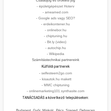
Családjog és öröklési jog
-
épületgépészet Hoterv
-
ameamed.com
-
Google ads vagy SEO?
-
erdeikontener.hu
-
onlinebor.hu
-
chiptuning.hu
-
Bit.ly (video)
-
autochip.hu
-
Wikipedia
Számítástechnikai partnereink
Külföldi partnerek
-
selfesteem2go.com
-
kisautok.hu makett
-
MMC chiptuning
-
onlinemarketing101.synthasite.com
TANÁCSADÁS a következő településeken:
Budapest, Győr, Miskolc, Pécs, Szeged, Debrecen