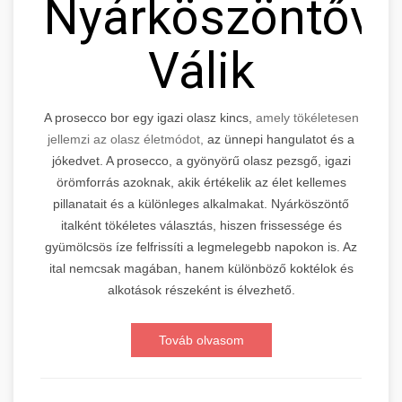
Nyárköszöntővé
Válik
A prosecco bor egy igazi olasz kincs,
amely tökéletesen
jellemzi az olasz életmódot,
az ünnepi hangulatot és a
jókedvet. A prosecco, a gyönyörű olasz pezsgő, igazi
örömforrás azoknak, akik értékelik az élet kellemes
pillanatait és a különleges alkalmakat. Nyárköszöntő
italként tökéletes választás, hiszen frissessége és
gyümölcsös íze felfrissíti a legmelegebb napokon is. Az
ital nemcsak magában, hanem különböző koktélok és
alkotások részeként is élvezhető.
Továb olvasom