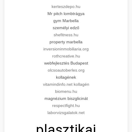
kerteszdepo.hu
Mr pitch lombtrágya
gym Marbella
személyi edző
shefitness.hu
property marbella
inversioninmobiliaria.org
rothcreative.hu
webfejlesztés Budapest
olcsoautoberles.org
kollagének
vitamindinfo.net kollagén
biomenu.hu
magnézium biszglicinát
respectfight.hu
laborvizsgalatok.net
plasztikai