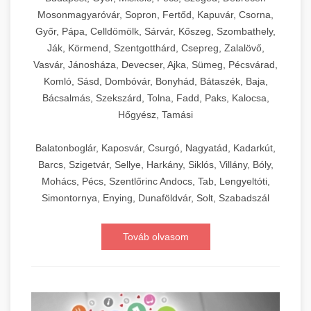
Mosonmagyaróvár, Sopron, Fertőd, Kapuvár, Csorna,
Győr, Pápa, Celldömölk, Sárvár, Kőszeg, Szombathely,
Ják, Körmend, Szentgotthárd, Csepreg, Zalalövő,
Vasvár, Jánosháza, Devecser, Ajka, Sümeg, Pécsvárad,
Komló, Sásd, Dombóvár, Bonyhád, Bátaszék, Baja,
Bácsalmás, Szekszárd, Tolna, Fadd, Paks, Kalocsa,
Hőgyész, Tamási
Balatonboglár, Kaposvár, Csurgó, Nagyatád, Kadarkút,
Barcs, Szigetvár, Sellye, Harkány, Siklós, Villány, Bóly,
Mohács, Pécs, Szentlőrinc Andocs, Tab, Lengyeltóti,
Simontornya, Enying, Dunaföldvár, Solt, Szabadszál
Továb olvasom