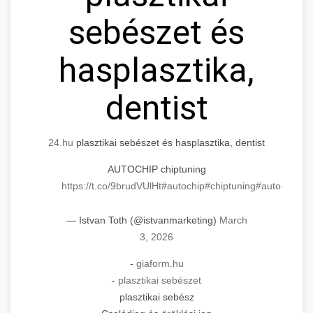
sebészet és
hasplasztika,
dentist
24.hu
plasztikai sebészet és hasplasztika, dentist
AUTOCHIP chiptuning
https://t.co/9brudVUlHt
#autochip
#chiptuning
#autochip
.hu
— Istvan Toth (@istvanmarketing)
March
3, 2026
-
giaform.hu
-
plasztikai sebészet
plasztikai sebész