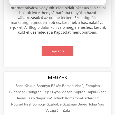
⚡ 1. legjobb elektromos roller
+
Internet búvárok vagyunk. Blog oldalunkat azzal a céllal
szervíz
hoztuk létre, hogy láthatóbbá tegyük a hazai
vállalkozásokat
az online térben
. Ezt
a digitális
Professional electric scooter repair and
marketing
legmodernebb eszközeinek a használatával
maintenance services. Expert technicians
érjük el. A
Blog oldalunkon
való megjelenéshez, kérünk
📊 2. online marketing
+
küld el üzenetedet a Kapcsolat menüpontban.
provide quality service for all major brands and
ügynökség
models.
Comprehensive online marketing services
Kapcsolat
Visit Service Center
scooter repair shop
including SEO, social media management, and
+
🛴 3. legjobb elektromos roller
digital advertising. Drive growth with data-
driven strategies.
Find the best electric scooters on the market.
Compare top models, features, and prices to
+
MEGYÉK
🔗 4. prémium linképítés
aimarketingugynokseg.hu
make an informed purchase decision.
Bács-Kiskun
Baranya
Békés
Borsod-Abaúj-Zemplén
High-quality backlink acquisition services to
digital agency services
Budapest
Csongrád
Fejér
Győr-Moson-Sopron
Hajdú-Bihar
View Top Models
e-scooter reviews
boost your website's authority and search
Heves
Jász-Nagykun-Szolnok
Komárom-Esztergom
📦 5. termékek és
+
engine rankings. White-hat techniques only.
Nógrád
Pest
Somogy
szolgáltatások
Szabolcs-Szatmár-Bereg
Tolna
Vas
Veszprém
Zala