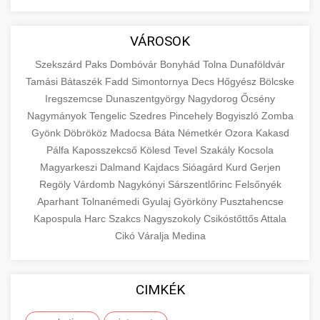
aimarketingugynokseg.hu
Educational resource explaining the
fundamental concepts of goods and services in
quality backlink service
+
💶 6. eus pénzek
VÁROSOK
economics and business. Learn about product
types and service categories.
Szekszárd
Paks
Dombóvár
Bonyhád
Tolna
Dunaföldvár
+
🚀 8. seo ügynökség
Tamási
Bátaszék
Fadd
Simontornya
Decs
Hőgyész
Bölcske
en.wikipedia.org
economic concepts
Iregszemcse
Dunaszentgyörgy
Nagydorog
Őcsény
Expert search engine optimization services to
Nagymányok
Tengelic
Szedres
Pincehely
Bogyiszló
Zomba
improve your website's visibility and organic
+
Gyönk
Döbrököz
Madocsa
Báta
Németkér
Ozora
Kakasd
💎 9. mellplasztika
traffic. Technical SEO, content optimization,
Pálfa
Kaposszekcső
Kölesd
Tevel
Szakály
Kocsola
and more.
Professional breast augmentation services
Magyarkeszi
Dalmand
Kajdacs
Sióagárd
Kurd
Gerjen
Regöly
with experienced surgeons. Learn about
Várdomb
Nagykónyi
Sárszentlőrinc
Felsőnyék
+
✨ 10. hasplasztika
onlinemarketing101.biz
Aparhant
Tolnanémedi
Gyulaj
Györköny
Pusztahencse
procedures, recovery, and consultation options
Kapospula
Harc
Szakcs
Nagyszokoly
Csikóstőttős
Attala
for cosmetic enhancement.
Expert tummy tuck procedures to achieve a
search optimization experts
Cikó
Váralja
Medina
flatter, more toned abdomen. Consultation
+
👁️ szemhejplasztika
szeptest.com
cosmetic breast surgery
with certified plastic surgeons and
comprehensive aftercare.
Professional blepharoplasty procedures to
CIMKÉK
refresh your appearance. Upper and lower
📈 Paciensek Számának
+
szeptest.com