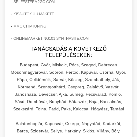
-
SELFESTEEM2GO.COM
-
KISAUTOK.HU MAKETT
-
MMC CHIPTUNING
-
ONLINEMARKETING101.SYNTHASITE.COM
TANÁCSADÁS A KÖVETKEZŐ
TELEPÜLÉSEKEN:
Budapest, Győr, Miskolc, Pécs, Szeged, Debrecen
Mosonmagyaróvár, Sopron, Fertőd, Kapuvár, Csorna, Győr,
Pápa, Celldömölk, Sárvár, Kőszeg, Szombathely, Ják,
Körmend, Szentgotthárd, Csepreg, Zalalövő, Vasvár,
Jánosháza, Devecser, Ajka, Sümeg, Pécsvárad, Komló,
Sásd, Dombóvár, Bonyhád, Bátaszék, Baja, Bácsalmás,
Szekszárd, Tolna, Fadd, Paks, Kalocsa, Hőgyész, Tamási
Balatonboglár, Kaposvár, Csurgó, Nagyatád, Kadarkút,
Barcs, Szigetvár, Sellye, Harkány, Siklós, Villány, Bóly,