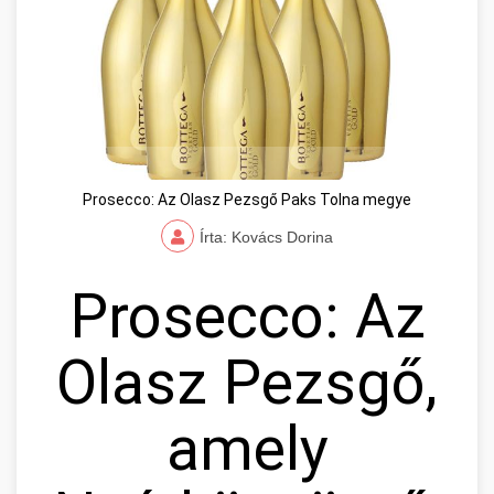
Prosecco: Az Olasz Pezsgő Paks Tolna megye
Írta: Kovács Dorina
Prosecco: Az
Olasz Pezsgő,
amely