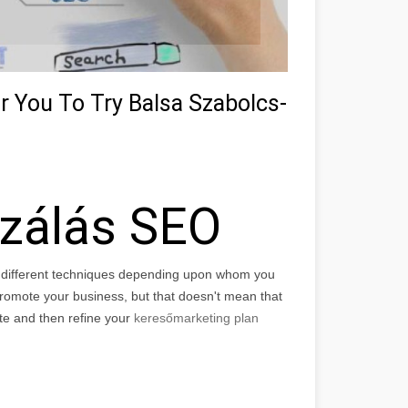
r You To Try Balsa Szabolcs-
izálás SEO
f different techniques depending upon whom you
r promote your business, but that doesn't mean that
ite and then refine your
keresőmarketing plan