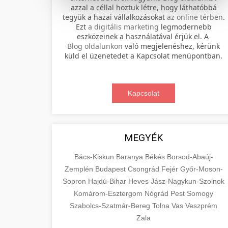
azzal a céllal hoztuk létre, hogy láthatóbbá
tegyük a hazai vállalkozásokat
az online térben
.
Professional electric scooter repair and
Ezt
a digitális marketing
legmodernebb
maintenance services. Expert
eszközeinek a használatával érjük el. A
📊 2. online marketing
+
Blog oldalunkon
való megjelenéshez, kérünk
technicians provide quality service for
ügynökség
küld el üzenetedet a Kapcsolat menüpontban.
all major brands and models.
Comprehensive online marketing
Visit Service Center
services including SEO, social media
Kapcsolat
🛴 3. legjobb elektromos
+
management, and digital advertising.
scooter repair shop
roller
Drive growth with data-driven
strategies.
Find the best electric scooters on the
MEGYÉK
market. Compare top models, features,
+
🔗 4. prémium linképítés
aimarketingugynokseg.hu
and prices to make an informed
Bács-Kiskun
Baranya
Békés
Borsod-Abaúj-
purchase decision.
Zemplén
Budapest
Csongrád
Fejér
Győr-Moson-
High-quality backlink acquisition
digital agency services
Sopron
Hajdú-Bihar
Heves
Jász-Nagykun-Szolnok
services to boost your website's
📦 5. termékek és
+
Komárom-Esztergom
View Top Models
Nógrád
Pest
Somogy
authority and search engine rankings.
szolgáltatások
Szabolcs-Szatmár-Bereg
Tolna
Vas
Veszprém
White-hat techniques only.
e-scooter reviews
Zala
Educational resource explaining the