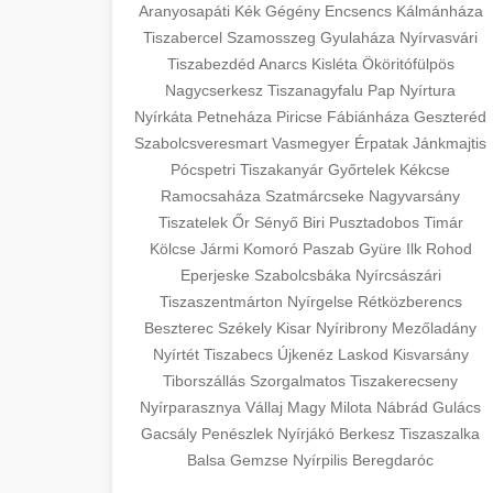
szeptest.com
Aranyosapáti
Kék
Gégény
Encsencs
Kálmánháza
surgery with experienced cosmetic
Tiszabercel
Szamosszeg
Gyulaháza
Nyírvasvári
surgeons.
Case study showcasing 150% increase
abdomen contouring surgery
Tiszabezdéd
Anarcs
Kisléta
Ököritófülpös
in patient consultations through
🏥 Klinika Sikere
Nagycserkesz
Tiszanagyfalu
Pap
Nyírtura
+
szeptest.com
strategic marketing. Learn proven
Esettanulmány
Nyírkáta
Petneháza
Piricse
Fábiánháza
Geszteréd
methods for clinic growth.
eyelid cosmetic procedure
Szabolcsveresmart
Vasmegyer
Érpatak
Jánkmajtis
Detailed analysis of successful clinic
Pócspetri
Tiszakanyár
Győrtelek
Kékcse
gildedeu.org
strategies resulting in significant
Ramocsaháza
Szatmárcseke
Nagyvarsány
🤖 AI Marketing
+
patient acquisition improvements and
Tiszatelek
Őr
Sényő
Biri
Pusztadobos
Timár
clinic patient growth
Bejelentkezés
practice expansion.
Kölcse
Jármi
Komoró
Paszab
Gyüre
Ilk
Rohod
Eperjeske
Szabolcsbáka
Nyírcsászári
Discover how AI-driven marketing
Tiszaszentmárton
checkmydentist.com
Nyírgelse
Rétközberencs
strategies increased patient
+
🎯 Praxis Felfuttatása
Beszterec
Székely
Kisar
Nyíribrony
Mezőladány
registrations by 150%. Modern
medical practice success
Nyírtét
Tiszabecs
Újkenéz
Laskod
Kisvarsány
technology meets medical practice
Comprehensive guide to scaling your
Tiborszállás
Szorgalmatos
Tiszakerecseny
growth.
medical practice. Proven strategies for
Nyírparasznya
📊 150%-os Páciens
Vállaj
Magy
Milota
Nábrád
Gulács
+
patient acquisition, retention, and
Növekedés
Gacsály
Penészlek
Nyírjákó
Berkesz
Tiszaszalka
life3.net
AI marketing results
practice development.
Balsa
Gemzse
Nyírpilis
Beregdaróc
Real-world results showing dramatic