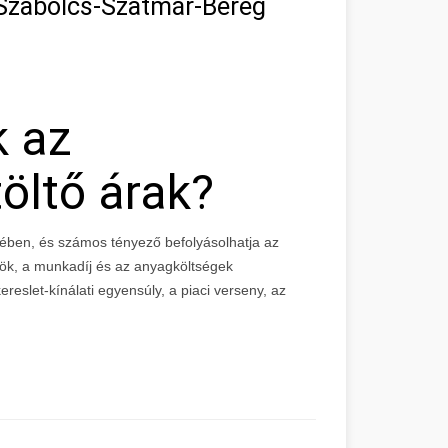
 Szabolcs-Szatmár-Bereg
k az
öltő árak?
ében, és számos tényező befolyásolhatja az
zök, a munkadíj és az anyagköltségek
reslet-kínálati egyensúly, a piaci verseny, az