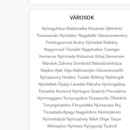
aimarketingugynokseg.hu
fundamental concepts of goods and
+
💶 6. eus pénzek
services in economics and business.
quality backlink service
VÁROSOK
Learn about product types and service
+
🚀 8. seo ügynökség
categories.
Nyíregyháza
Mátészalka
Kisvárda
Újfehértó
Tiszavasvári
Nyírbátor
Nagykálló
Vásárosnamény
Expert search engine optimization
en.wikipedia.org
Fehérgyarmat
Ibrány
Nyírtelek
Balkány
services to improve your website's
Nagyecsed
Tiszalök
Nagyhalász
Csenger
+
💎 9. mellplasztika
economic concepts
visibility and organic traffic. Technical
Kemecse
Nyírmada
Rakamaz
Kótaj
Demecser
SEO, content optimization, and more.
Mándok
Záhony
Dombrád
Baktalórántháza
Professional breast augmentation
Napkor
Ajak
Vaja
Kállósemjén
Gávavencsellő
services with experienced surgeons.
+
✨ 10. hasplasztika
Nyírpazony
onlinemarketing101.biz
Hodász
Tuzsér
Bököny
Nyírbogát
Learn about procedures, recovery, and
Nyírbéltek
Ópályi
Levelek
Pátroha
Nyírbogdány
consultation options for cosmetic
Expert tummy tuck procedures to
search optimization experts
Tiszadob
Kocsord
Nyírlugos
Szakoly
Porcsalma
enhancement.
achieve a flatter, more toned
+
Nyírmeggyes
Tornyospálca
Tiszaeszlár
Ófehértó
👁️ szemhejplasztika
abdomen. Consultation with certified
Tunyogmatolcs
Fényeslitke
Nyírkarász
Buj
szeptest.com
plastic surgeons and comprehensive
Professional blepharoplasty
Tiszadada
Apagy
Nagydobos
Kántorjánosi
aftercare.
Nyírmihálydi
procedures to refresh your
cosmetic breast surgery
Nyírcsaholy
Mérk
Döge
Tarpa
📈 Paciensek Számának
+
Máriapócs
Nyírtass
Nyírgyulaj
Tyukod
appearance. Upper and lower eyelid
Növelése