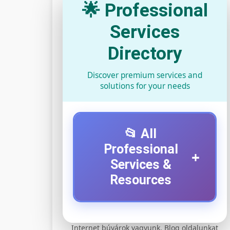
🌟 Professional
Services
Directory
Discover premium services and
solutions for your needs
📂 All
Professional
+
Services &
Resources
⚡ 1. legjobb elektromos
+
Internet búvárok vagyunk. Blog oldalunkat
roller szervíz