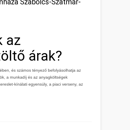
ánháza Szabolcs-Szatmár-
k az
öltő árak?
ében, és számos tényező befolyásolhatja az
zök, a munkadíj és az anyagköltségek
reslet-kínálati egyensúly, a piaci verseny, az