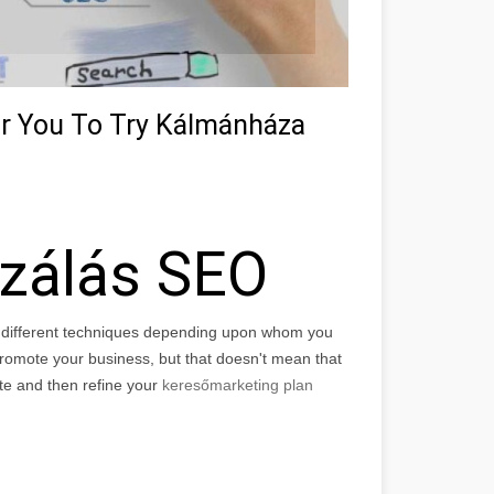
or You To Try Kálmánháza
izálás SEO
f different techniques depending upon whom you
r promote your business, but that doesn't mean that
ite and then refine your
keresőmarketing plan