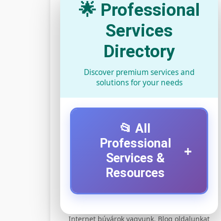
🌟 Professional
Services
Directory
Discover premium services and
solutions for your needs
📂 All
Professional
+
Services &
Resources
⚡ 1. legjobb elektromos
+
Internet búvárok vagyunk. Blog oldalunkat
roller szervíz