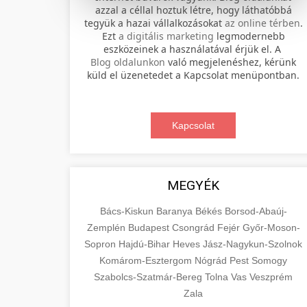
azzal a céllal hoztuk létre, hogy láthatóbbá
tegyük a hazai vállalkozásokat
az online térben
.
Professional electric scooter repair and
Ezt
a digitális marketing
legmodernebb
maintenance services. Expert
eszközeinek a használatával érjük el. A
📊 2. online marketing
+
Blog oldalunkon
való megjelenéshez, kérünk
technicians provide quality service for
ügynökség
küld el üzenetedet a Kapcsolat menüpontban.
all major brands and models.
Comprehensive online marketing
Visit Service Center
services including SEO, social media
Kapcsolat
🛴 3. legjobb elektromos
+
management, and digital advertising.
scooter repair shop
roller
Drive growth with data-driven
strategies.
Find the best electric scooters on the
MEGYÉK
market. Compare top models, features,
+
🔗 4. prémium linképítés
aimarketingugynokseg.hu
and prices to make an informed
Bács-Kiskun
Baranya
Békés
Borsod-Abaúj-
purchase decision.
Zemplén
Budapest
Csongrád
Fejér
Győr-Moson-
High-quality backlink acquisition
digital agency services
Sopron
Hajdú-Bihar
Heves
Jász-Nagykun-Szolnok
services to boost your website's
📦 5. termékek és
+
Komárom-Esztergom
View Top Models
Nógrád
Pest
Somogy
authority and search engine rankings.
szolgáltatások
Szabolcs-Szatmár-Bereg
Tolna
Vas
Veszprém
White-hat techniques only.
e-scooter reviews
Zala
Educational resource explaining the