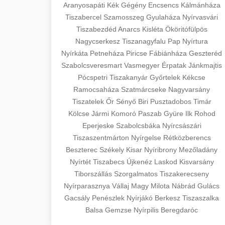
szeptest.com
Aranyosapáti
Kék
Gégény
Encsencs
Kálmánháza
surgery with experienced cosmetic
Tiszabercel
Szamosszeg
Gyulaháza
Nyírvasvári
surgeons.
Case study showcasing 150% increase
abdomen contouring surgery
Tiszabezdéd
Anarcs
Kisléta
Ököritófülpös
in patient consultations through
🏥 Klinika Sikere
Nagycserkesz
Tiszanagyfalu
Pap
Nyírtura
+
szeptest.com
strategic marketing. Learn proven
Esettanulmány
Nyírkáta
Petneháza
Piricse
Fábiánháza
Geszteréd
methods for clinic growth.
eyelid cosmetic procedure
Szabolcsveresmart
Vasmegyer
Érpatak
Jánkmajtis
Detailed analysis of successful clinic
Pócspetri
Tiszakanyár
Győrtelek
Kékcse
gildedeu.org
strategies resulting in significant
Ramocsaháza
Szatmárcseke
Nagyvarsány
🤖 AI Marketing
+
patient acquisition improvements and
Tiszatelek
Őr
Sényő
Biri
Pusztadobos
Timár
clinic patient growth
Bejelentkezés
practice expansion.
Kölcse
Jármi
Komoró
Paszab
Gyüre
Ilk
Rohod
Eperjeske
Szabolcsbáka
Nyírcsászári
Discover how AI-driven marketing
Tiszaszentmárton
checkmydentist.com
Nyírgelse
Rétközberencs
strategies increased patient
+
🎯 Praxis Felfuttatása
Beszterec
Székely
Kisar
Nyíribrony
Mezőladány
registrations by 150%. Modern
medical practice success
Nyírtét
Tiszabecs
Újkenéz
Laskod
Kisvarsány
technology meets medical practice
Comprehensive guide to scaling your
Tiborszállás
Szorgalmatos
Tiszakerecseny
growth.
medical practice. Proven strategies for
Nyírparasznya
📊 150%-os Páciens
Vállaj
Magy
Milota
Nábrád
Gulács
+
patient acquisition, retention, and
Növekedés
Gacsály
Penészlek
Nyírjákó
Berkesz
Tiszaszalka
life3.net
AI marketing results
practice development.
Balsa
Gemzse
Nyírpilis
Beregdaróc
Real-world results showing dramatic