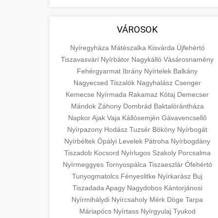
aimarketingugynokseg.hu
fundamental concepts of goods and
+
💶 6. eus pénzek
services in economics and business.
quality backlink service
VÁROSOK
Learn about product types and service
+
🚀 8. seo ügynökség
categories.
Nyíregyháza
Mátészalka
Kisvárda
Újfehértó
Tiszavasvári
Nyírbátor
Nagykálló
Vásárosnamény
Expert search engine optimization
en.wikipedia.org
Fehérgyarmat
Ibrány
Nyírtelek
Balkány
services to improve your website's
Nagyecsed
Tiszalök
Nagyhalász
Csenger
+
💎 9. mellplasztika
economic concepts
visibility and organic traffic. Technical
Kemecse
Nyírmada
Rakamaz
Kótaj
Demecser
SEO, content optimization, and more.
Mándok
Záhony
Dombrád
Baktalórántháza
Professional breast augmentation
Napkor
Ajak
Vaja
Kállósemjén
Gávavencsellő
services with experienced surgeons.
+
✨ 10. hasplasztika
Nyírpazony
onlinemarketing101.biz
Hodász
Tuzsér
Bököny
Nyírbogát
Learn about procedures, recovery, and
Nyírbéltek
Ópályi
Levelek
Pátroha
Nyírbogdány
consultation options for cosmetic
Expert tummy tuck procedures to
search optimization experts
Tiszadob
Kocsord
Nyírlugos
Szakoly
Porcsalma
enhancement.
achieve a flatter, more toned
+
Nyírmeggyes
Tornyospálca
Tiszaeszlár
Ófehértó
👁️ szemhejplasztika
abdomen. Consultation with certified
Tunyogmatolcs
Fényeslitke
Nyírkarász
Buj
szeptest.com
plastic surgeons and comprehensive
Professional blepharoplasty
Tiszadada
Apagy
Nagydobos
Kántorjánosi
aftercare.
Nyírmihálydi
procedures to refresh your
cosmetic breast surgery
Nyírcsaholy
Mérk
Döge
Tarpa
📈 Paciensek Számának
+
Máriapócs
Nyírtass
Nyírgyulaj
Tyukod
appearance. Upper and lower eyelid
Növelése