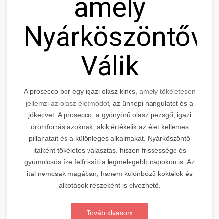
amely
Nyárköszöntővé
Válik
A prosecco bor egy igazi olasz kincs,
amely tökéletesen
jellemzi az olasz életmódot,
az ünnepi hangulatot és a
jókedvet. A prosecco, a gyönyörű olasz pezsgő, igazi
örömforrás azoknak, akik értékelik az élet kellemes
pillanatait és a különleges alkalmakat. Nyárköszöntő
italként tökéletes választás, hiszen frissessége és
gyümölcsös íze felfrissíti a legmelegebb napokon is. Az
ital nemcsak magában, hanem különböző koktélok és
alkotások részeként is élvezhető.
Továb olvasom