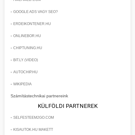
-
GOOGLE ADS VAGY SEO?
-
ERDEIKONTENER.HU
-
ONLINEBOR.HU
-
CHIPTUNING.HU
-
BIT.LY (VIDEO)
-
AUTOCHIP.HU
-
WIKIPEDIA
Számítástechnikai partnereink
KÜLFÖLDI PARTNEREK
-
SELFESTEEM2GO.COM
-
KISAUTOK.HU MAKETT