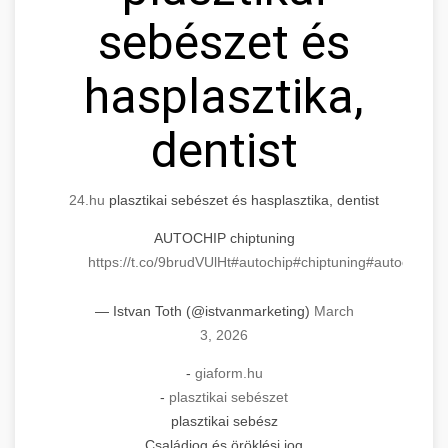
sebészet és
hasplasztika,
dentist
24.hu
plasztikai sebészet és hasplasztika, dentist
AUTOCHIP chiptuning
https://t.co/9brudVUlHt
#autochip
#chiptuning
#autochip
.hu
— Istvan Toth (@istvanmarketing)
March
3, 2026
-
giaform.hu
-
plasztikai sebészet
plasztikai sebész
Családjog és öröklési jog