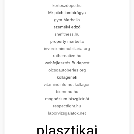
kerteszdepo.hu
Mr pitch lombtrágya
gym Marbella
személyi edző
shefitness.hu
property marbella
inversioninmobiliaria.org
rothcreative.hu
webfejlesztés Budapest
olcsoautoberles.org
kollagének
vitamindinfo.net kollagén
biomenu.hu
magnézium biszglicinát
respectfight.hu
laborvizsgalatok.net
plasztikai