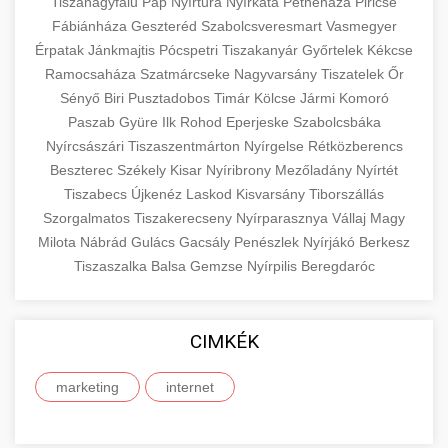
eyelid surgery with experienced cosmetic
Tiszanagyfalu
Pap
Nyírtura
Nyírkáta
Petneháza
Piricse
Növelése
Fábiánháza
Geszteréd
surgeons.
Szabolcsveresmart
Vasmegyer
abdomen contouring surgery
Érpatak
Jánkmajtis
Pócspetri
Tiszakanyár
Győrtelek
Kékcse
Case study showcasing 150% increase in
Ramocsaháza
Szatmárcseke
Nagyvarsány
Tiszatelek
Őr
szeptest.com
eyelid cosmetic procedure
patient consultations through strategic
🏥 Klinika Sikere
+
Sényő
Biri
Pusztadobos
Timár
Kölcse
Jármi
Komoró
marketing. Learn proven methods for clinic
Esettanulmány
Paszab
Gyüre
Ilk
Rohod
Eperjeske
Szabolcsbáka
growth.
Nyírcsászári
Tiszaszentmárton
Nyírgelse
Rétközberencs
Detailed analysis of successful clinic strategies
Beszterec
Székely
Kisar
Nyíribrony
Mezőladány
Nyírtét
gildedeu.org
clinic patient growth
resulting in significant patient acquisition
+
Tiszabecs
Újkenéz
Laskod
Kisvarsány
Tiborszállás
🤖 AI Marketing Bejelentkezés
improvements and practice expansion.
Szorgalmatos
Tiszakerecseny
Nyírparasznya
Vállaj
Magy
Discover how AI-driven marketing strategies
Milota
Nábrád
Gulács
Gacsály
Penészlek
Nyírjákó
Berkesz
checkmydentist.com
Tiszaszalka
increased patient registrations by 150%.
Balsa
Gemzse
Nyírpilis
Beregdaróc
+
🎯 Praxis Felfuttatása
Modern technology meets medical practice
medical practice success
growth.
Comprehensive guide to scaling your medical
CIMKÉK
practice. Proven strategies for patient
📊 150%-os Páciens
+
life3.net
AI marketing results
acquisition, retention, and practice
Növekedés
marketing
internet
development.
Real-world results showing dramatic patient