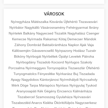
aimarketingugynokseg.hu
Educational resource explaining the
fundamental concepts of goods and services in
quality backlink service
+
💶 6. eus pénzek
VÁROSOK
economics and business. Learn about product
types and service categories.
Nyíregyháza
Mátészalka
Kisvárda
Újfehértó
Tiszavasvári
+
🚀 8. seo ügynökség
Nyírbátor
Nagykálló
Vásárosnamény
Fehérgyarmat
Ibrány
en.wikipedia.org
economic concepts
Nyírtelek
Balkány
Nagyecsed
Tiszalök
Nagyhalász
Csenger
Expert search engine optimization services to
Kemecse
Nyírmada
Rakamaz
Kótaj
Demecser
Mándok
improve your website's visibility and organic
+
Záhony
Dombrád
Baktalórántháza
Napkor
Ajak
Vaja
💎 9. mellplasztika
traffic. Technical SEO, content optimization,
Kállósemjén
Gávavencsellő
Nyírpazony
Hodász
Tuzsér
and more.
Professional breast augmentation services
Bököny
Nyírbogát
Nyírbéltek
Ópályi
Levelek
Pátroha
Nyírbogdány
with experienced surgeons. Learn about
Tiszadob
Kocsord
Nyírlugos
Szakoly
+
✨ 10. hasplasztika
onlinemarketing101.biz
Porcsalma
Nyírmeggyes
Tornyospálca
Tiszaeszlár
Ófehértó
procedures, recovery, and consultation options
Tunyogmatolcs
Fényeslitke
Nyírkarász
Buj
Tiszadada
for cosmetic enhancement.
Expert tummy tuck procedures to achieve a
search optimization experts
Apagy
Nagydobos
Kántorjánosi
Nyírmihálydi
Nyírcsaholy
flatter, more toned abdomen. Consultation
+
👁️ szemhejplasztika
Mérk
Döge
Tarpa
Máriapócs
Nyírtass
Nyírgyulaj
Tyukod
szeptest.com
cosmetic breast surgery
with certified plastic surgeons and
Aranyosapáti
Kék
Gégény
Encsencs
Kálmánháza
comprehensive aftercare.
Professional blepharoplasty procedures to
Tiszabercel
Szamosszeg
Gyulaháza
Nyírvasvári
refresh your appearance. Upper and lower
Tiszabezdéd
Anarcs
Kisléta
Ököritófülpös
Nagycserkesz
📈 Paciensek Számának
+
szeptest.com