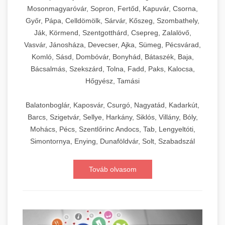
Mosonmagyaróvár, Sopron, Fertőd, Kapuvár, Csorna,
Győr, Pápa, Celldömölk, Sárvár, Kőszeg, Szombathely,
Ják, Körmend, Szentgotthárd, Csepreg, Zalalövő,
Vasvár, Jánosháza, Devecser, Ajka, Sümeg, Pécsvárad,
Komló, Sásd, Dombóvár, Bonyhád, Bátaszék, Baja,
Bácsalmás, Szekszárd, Tolna, Fadd, Paks, Kalocsa,
Hőgyész, Tamási
Balatonboglár, Kaposvár, Csurgó, Nagyatád, Kadarkút,
Barcs, Szigetvár, Sellye, Harkány, Siklós, Villány, Bóly,
Mohács, Pécs, Szentlőrinc Andocs, Tab, Lengyeltóti,
Simontornya, Enying, Dunaföldvár, Solt, Szabadszál
Továb olvasom