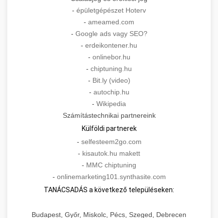
-
épületgépészet Hoterv
-
ameamed.com
-
Google ads vagy SEO?
-
erdeikontener.hu
-
onlinebor.hu
-
chiptuning.hu
-
Bit.ly (video)
-
autochip.hu
-
Wikipedia
Számítástechnikai partnereink
Külföldi partnerek
-
selfesteem2go.com
-
kisautok.hu makett
-
MMC chiptuning
-
onlinemarketing101.synthasite.com
TANÁCSADÁS a következő településeken:
Budapest, Győr, Miskolc, Pécs, Szeged, Debrecen