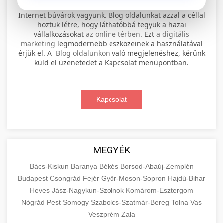
⚡ 1. legjobb elektromos roller
+
Internet búvárok vagyunk. Blog oldalunkat azzal a céllal
szervíz
hoztuk létre, hogy láthatóbbá tegyük a hazai
vállalkozásokat
az online térben
. Ezt
a digitális
Professional electric scooter repair and
marketing
legmodernebb eszközeinek a használatával
maintenance services. Expert technicians
érjük el. A
Blog oldalunkon
való megjelenéshez, kérünk
📊 2. online marketing
+
küld el üzenetedet a Kapcsolat menüpontban.
provide quality service for all major brands and
ügynökség
models.
Comprehensive online marketing services
Kapcsolat
Visit Service Center
scooter repair shop
including SEO, social media management, and
+
🛴 3. legjobb elektromos roller
digital advertising. Drive growth with data-
driven strategies.
Find the best electric scooters on the market.
Compare top models, features, and prices to
+
MEGYÉK
🔗 4. prémium linképítés
aimarketingugynokseg.hu
make an informed purchase decision.
Bács-Kiskun
Baranya
Békés
Borsod-Abaúj-Zemplén
High-quality backlink acquisition services to
digital agency services
Budapest
Csongrád
Fejér
Győr-Moson-Sopron
Hajdú-Bihar
View Top Models
e-scooter reviews
boost your website's authority and search
Heves
Jász-Nagykun-Szolnok
Komárom-Esztergom
📦 5. termékek és
+
engine rankings. White-hat techniques only.
Nógrád
Pest
Somogy
szolgáltatások
Szabolcs-Szatmár-Bereg
Tolna
Vas
Veszprém
Zala