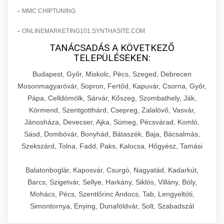
-
MMC CHIPTUNING
-
ONLINEMARKETING101.SYNTHASITE.COM
TANÁCSADÁS A KÖVETKEZŐ
TELEPÜLÉSEKEN:
Budapest, Győr, Miskolc, Pécs, Szeged, Debrecen
Mosonmagyaróvár, Sopron, Fertőd, Kapuvár, Csorna, Győr,
Pápa, Celldömölk, Sárvár, Kőszeg, Szombathely, Ják,
Körmend, Szentgotthárd, Csepreg, Zalalövő, Vasvár,
Jánosháza, Devecser, Ajka, Sümeg, Pécsvárad, Komló,
Sásd, Dombóvár, Bonyhád, Bátaszék, Baja, Bácsalmás,
Szekszárd, Tolna, Fadd, Paks, Kalocsa, Hőgyész, Tamási
Balatonboglár, Kaposvár, Csurgó, Nagyatád, Kadarkút,
Barcs, Szigetvár, Sellye, Harkány, Siklós, Villány, Bóly,
Mohács, Pécs, Szentlőrinc Andocs, Tab, Lengyeltóti,
Simontornya, Enying, Dunaföldvár, Solt, Szabadszál